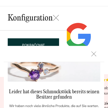
Konfiguration
Bestseller
POKRAČOVAT
Trusted shop Bewertungen
Google Bewertungen
SPEICHERN
4.9
4.9
ANSEHEN
Hat alles super geklappt. Die telef. Betreuung
Die ha
Leider hat dieses Schmuckstück bereits seinen
war ebenfalls sehr gut.
und auc
Besitzer gefunden
Verifizierter Kunde
Verifiz
Wir haben noch viele ähnliche Produkte, die auf Sie warten.