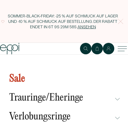
SOMMER-BLACK-FRIDAY: -25 % AUF SCHMUCK AUF LAGER
UND -10 % AUF SCHMUCK AUF BESTELLUNG. DER RABATT
ENDET IN
6T 9S 29M 58S
ANSEHEN
Memoryring aus Silber mit
Citrinen Vuolo
Sale
Trauringe/Eheringe
NICHT ÜBERSEHEN
Verlobungsringe
NEUHEITEN
NICHT ÜBERSEHEN