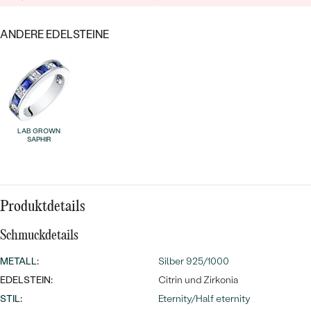
MIT SALT AND PEPPER DIAMANTEN
LUXURIÖSE
PREISWERTE
EDELSTEINSCHMUCK
Meistverkaufte
MIT EDELSTEIN
ANDERE EDELSTEINE
LUXURIÖSE
SCHMUCK MIT LAB GROWN
Eheringe
DIAMANTEN
NACH MATERIAL
GOLD
PERLENSCHMUCK
LAB GROWN
ANSCHAUEN
PLATIN
SAPHIR
NACH STYL
SILBER
PERSONALISIERT
Produktdetails
SYMBOLISCH
Schmuckdetails
MINIMALISTISCH
METALL
:
Silber 925/1000
EDELSTEIN:
Citrin und Zirkonia
NACH ANLASS
STIL
:
Eternity/Half eternity