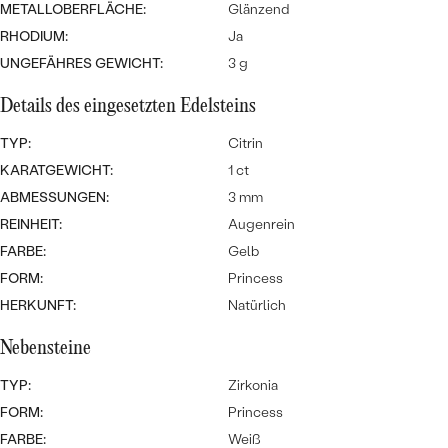
Meistverkaufte
METALLOBERFLÄCHE:
Glänzend
NACH DER FARBE
Meistverkaufte
RHODIUM:
Ja
Ohrrinnge
NACH DER FORM
UNGEFÄHRES GEWICHT:
3 g
Ringe
Details des eingesetzten Edelsteins
MASSGEFERTIGTER
Personalisierte
TYP:
Citrin
ANSEHEN
DIAMANTEN
Halsketten
KARATGEWICHT:
1 ct
ANSEHEN
ABMESSUNGEN:
3 mm
REINHEIT:
Augenrein
FARBE:
Gelb
ANSEHEN
Wave Kollektion
FORM:
Princess
HERKUNFT:
Natürlich
Nebensteine
ANSEHEN
TYP:
Zirkonia
FORM:
Princess
FARBE:
Weiß