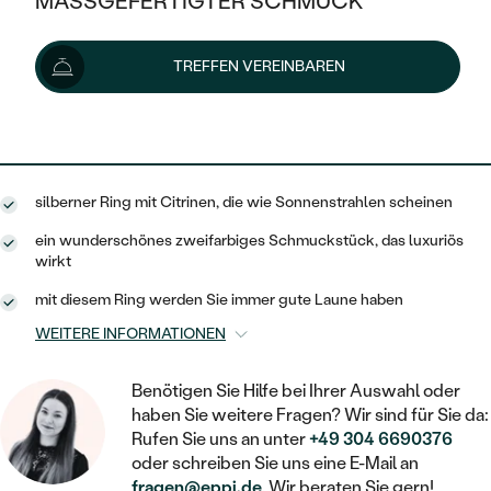
MASSGEFERTIGTER SCHMUCK
182 €
SILBER
MIT MEHREREN DIAMANTEN
NACH STYL
GOLD
AUSVERKAUF
AUSVERKAUF
Lieferoptionen
TREFFEN VEREINBAREN
PLATIN
KLASSISCH
HALO
SILBER
WENN SCHMUCK HILFT
NACH MATERIAL
MINIMALISTISCHE
164 €
mit dem Code
SUN10
.
DREI STEINE
PLATIN
NACH STYL
GOLD
NACH TYP
MEMOIRE
OHRSTECKER
VINTAGE
silberner Ring mit Citrinen, die wie Sonnenstrahlen scheinen
OHRRINGE
SILBER
NACH STYL
V-FORM
CREOLEN
IM SET
ein wunderschönes zweifarbiges Schmuckstück, das luxuriös
SOLITÄR
RINGE
wirkt
PLATIN
VINTAGE
MINIMALISTISCHE
AUSSERGEWÖHNLICH
mit diesem Ring werden Sie immer gute Laune haben
ZUR GEBURT EINES KINDES
ANHÄNGER / KETTEN
WEITERE INFORMATIONEN
AUSSERGEWÖHNLICHE
NACH STYL
OHRHÄNGER
PERSONALISIERT
ARMBÄNDER
GESTALTE EINEN RING
MEMOIRE
Benötigen Sie Hilfe bei Ihrer Auswahl oder
GEHÄMMERTE
SOLITÄR
WÄHLE EINEN RING
haben Sie weitere Fragen? Wir sind für Sie da:
MIT STERNZEICHEN
SCHMUCKSET
MINIMALISTISCHE
Rufen Sie uns an unter
+49 304 6690376
VON HAND GRAVIERTE
HERZ
oder schreiben Sie uns eine E-Mail an
DIAMANTEN ZUM EINFASSEN
MINIMALISTISCH
HERRENSCHMUCK
fragen@eppi.de
. Wir beraten Sie gern!