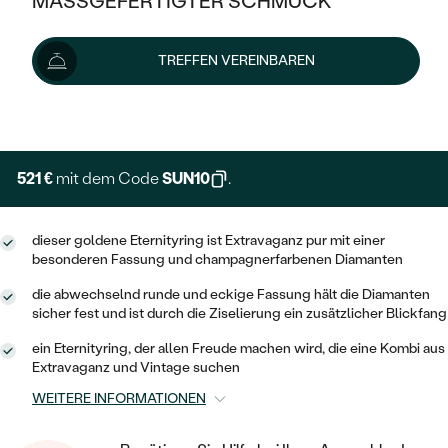
MASSGEFERTIGTER SCHMUCK
579 €
SILBER
MIT MEHREREN DIAMANTEN
NACH STYL
GOLD
AUSVERKAUF
AUSVERKAUF
Lieferoptionen
TREFFEN VEREINBAREN
PLATIN
KLASSISCH
HALO
SILBER
WENN SCHMUCK HILFT
NACH MATERIAL
+ 145 €
EXPRESSHERSTELLUNG
MINIMALISTISCHE
DREI STEINE
PLATIN
NACH STYL
GOLD
NACH TYP
MEMOIRE
OHRSTECKER
VINTAGE
521 €
mit dem Code
SUN10
.
OHRRINGE
SILBER
NACH STYL
V-FORM
CREOLEN
IM SET
SOLITÄR
RINGE
dieser goldene Eternityring ist Extravaganz pur mit einer
PLATIN
besonderen Fassung und champagnerfarbenen Diamanten
VINTAGE
MINIMALISTISCHE
AUSSERGEWÖHNLICH
ZUR GEBURT EINES KINDES
ANHÄNGER / KETTEN
die abwechselnd runde und eckige Fassung hält die Diamanten
AUSSERGEWÖHNLICHE
NACH STYL
sicher fest und ist durch die Ziselierung ein zusätzlicher Blickfang
OHRHÄNGER
PERSONALISIERT
ARMBÄNDER
GESTALTE EINEN RING
ein Eternityring, der allen Freude machen wird, die eine Kombi aus
MEMOIRE
GEHÄMMERTE
SOLITÄR
Extravaganz und Vintage suchen
WÄHLE EINEN RING
MIT STERNZEICHEN
SCHMUCKSET
MINIMALISTISCHE
WEITERE INFORMATIONEN
VON HAND GRAVIERTE
HERZ
DIAMANTEN ZUM EINFASSEN
MINIMALISTISCH
HERRENSCHMUCK