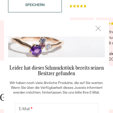
SPEICHERN
4.9
4.9
Super schnell, zuverlässig, sehr gute Qualität
Sehr fr
und gefallen hat das Schmuckstück auch!
Schmuc
gefällt 
Bestseller
Verifizierter Kunde
29.12.2021
Verifiz
12.01.2
Leider hat dieses Schmuckstück bereits seinen
ANSEHEN
Besitzer gefunden
Wir haben noch viele ähnliche Produkte, die auf Sie warten.
Wenn Sie über die Verfügbarkeit dieses Juwels informiert
werden möchten, hinterlassen Sie uns bitte Ihre E-Mail.
Gute Gründe für Eppi
E-Mail
*