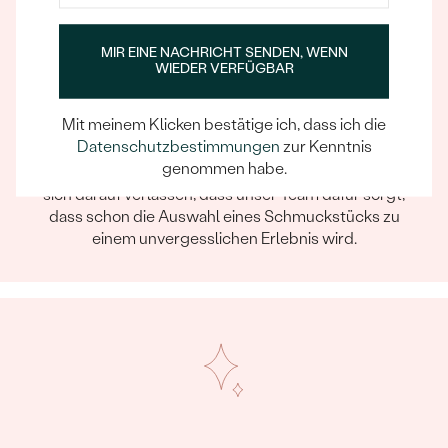
MIR EINE NACHRICHT SENDEN, WENN
WIEDER VERFÜGBAR
Mit meinem Klicken bestätige ich, dass ich die
Ein Eppi-sches Erlebnis
Datenschutzbestimmungen
zur Kenntnis
genommen habe.
Wenn Sie online oder persönlich einkaufen, können Sie
sich darauf verlassen, dass unser Team dafür sorgt,
dass schon die Auswahl eines Schmuckstücks zu
einem unvergesslichen Erlebnis wird.