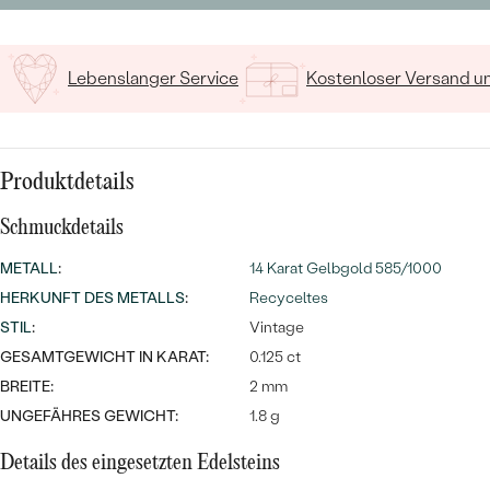
MIT SALT AND PEPPER DIAMANTEN
LUXURIÖSE
PREISWERTE
EDELSTEINSCHMUCK
Meistverkaufte
MIT EDELSTEIN
Lebenslanger Service
Kostenloser Versand 
LUXURIÖSE
SCHMUCK MIT LAB GROWN
Eheringe
DIAMANTEN
NACH MATERIAL
GOLD
PERLENSCHMUCK
Produktdetails
ANSCHAUEN
PLATIN
Schmuckdetails
NACH STYL
METALL
:
14 Karat Gelbgold 585/1000
SILBER
PERSONALISIERT
HERKUNFT DES METALLS
:
Recyceltes
STIL
:
Vintage
SYMBOLISCH
GESAMTGEWICHT IN KARAT:
0.125 ct
BREITE:
2 mm
MINIMALISTISCH
UNGEFÄHRES GEWICHT:
1.8 g
NACH ANLASS
Details des eingesetzten Edelsteins