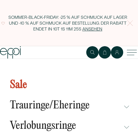
SOMMER-BLACK-FRIDAY: -25 % AUF SCHMUCK AUF LAGER
UND -10 % AUF SCHMUCK AUF BESTELLUNG. DER RABATT
ENDET IN
10T 1S 11M 24S
ANSEHEN
Memoryring aus Gold mit
Champagner Diamanten Chryssa
Sale
Trauringe/Eheringe
NICHT ÜBERSEHEN
Verlobungsringe
NEUHEITEN
NICHT ÜBERSEHEN