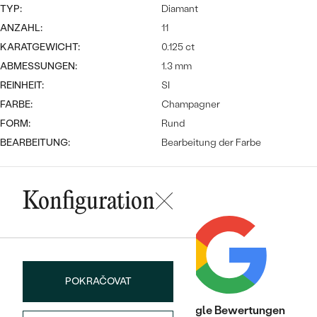
Meistverkaufte
NACH DER FARBE
TYP:
Diamant
Meistverkaufte
ANZAHL:
11
Ohrrinnge
NACH DER FORM
KARATGEWICHT:
0.125 ct
Ringe
ABMESSUNGEN:
1.3 mm
MASSGEFERTIGTER
Personalisierte
REINHEIT:
SI
FARBE:
Champagner
ANSEHEN
DIAMANTEN
Halsketten
FORM:
Rund
ANSEHEN
BEARBEITUNG:
Bearbeitung der Farbe
ANSEHEN
Wave Kollektion
Konfiguration
ANSEHEN
POKRAČOVAT
Trusted shop Bewertungen
Google Bewertungen