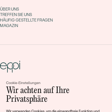
ÜBER UNS
TREFFEN SIE UNS
HÄUFIG GESTELLTE FRAGEN
MAGAZIN
Cookie-Einstellungen
Gemeinsam erschaffen wir
Wir achten auf Ihre
Geschichten von Schönheit und
Privatsphäre
Liebe
Wir verwenden Cookies, um die einwandfreie Funktion und