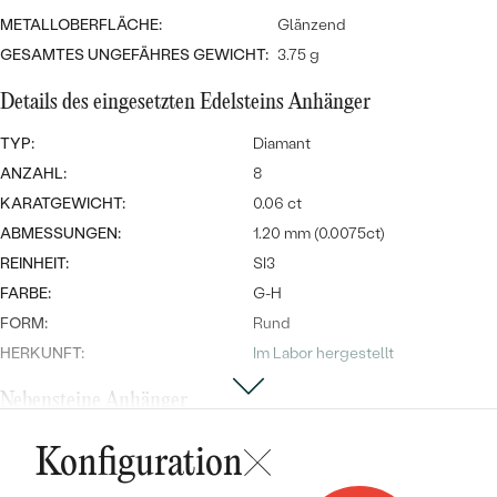
Meistverkaufte
NACH DER FARBE
METALLOBERFLÄCHE:
Glänzend
Meistverkaufte
Ohrrinnge
GESAMTES UNGEFÄHRES GEWICHT:
3.75 g
NACH DER FORM
Ringe
Details des eingesetzten Edelsteins Anhänger
MASSGEFERTIGTER
Personalisierte
TYP:
Diamant
ANSEHEN
DIAMANTEN
ANZAHL:
8
Halsketten
KARATGEWICHT:
0.06 ct
ANSEHEN
ABMESSUNGEN:
1.20 mm (0.0075ct)
REINHEIT:
SI3
ANSEHEN
FARBE:
G-H
Wave Kollektion
FORM:
Rund
HERKUNFT:
Im Labor hergestellt
Nebensteine Anhänger
ANSEHEN
TYP:
Diamant
Konfiguration
ANZAHL:
40