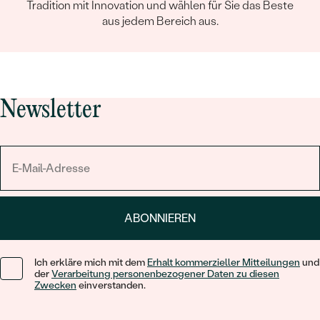
Tradition mit Innovation und wählen für Sie das Beste
KARATGEWICHT:
0.05 ct
aus jedem Bereich aus.
ABMESSUNGEN:
0.9 mm (0.0031ct)
FORM:
Rund
REINHEIT:
SI3
FARBE:
G-H
Newsletter
HERKUNFT:
Im Labor hergestellt
Nebensteine Ring
TYP:
Diamant
ANZAHL:
24
KARATGEWICHT:
0.07 ct
ABONNIEREN
ABMESSUNGEN:
0.9 mm (0.0029ct)
FORM:
Rund
REINHEIT:
SI3
Ich erkläre mich mit dem
Erhalt kommerzieller Mitteilungen
und
der
Verarbeitung personenbezogener Daten zu diesen
FARBE:
G-H
Zwecken
einverstanden.
HERKUNFT:
Im Labor hergestellt