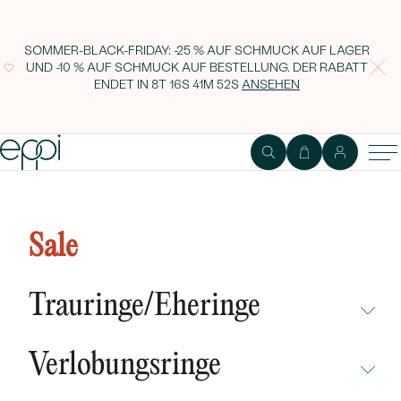
SOMMER-BLACK-FRIDAY: -25 % AUF SCHMUCK AUF LAGER
UND -10 % AUF SCHMUCK AUF BESTELLUNG. DER RABATT
ENDET IN
8T 16S 41M 52S
ANSEHEN
Luxuriöses goldenes Schmuckset
mit Lab Grown Diamanten Libbi
Sale
Trauringe/Eheringe
NICHT ÜBERSEHEN
Verlobungsringe
NEUHEITEN
NICHT ÜBERSEHEN