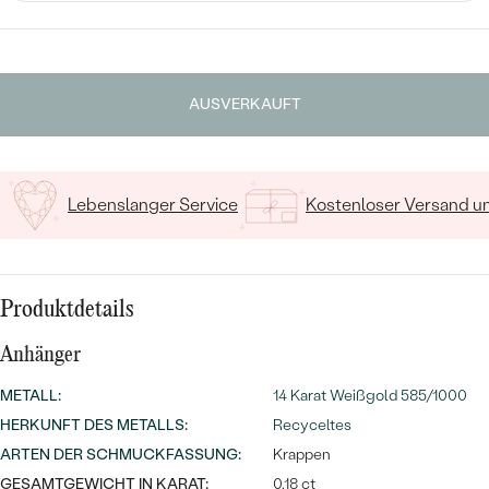
MIT SALT AND PEPPER DIAMANTEN
LUXURIÖSE
PREISWERTE
EDELSTEINSCHMUCK
Meistverkaufte
MIT EDELSTEIN
LUXURIÖSE
SCHMUCK MIT LAB GROWN
Eheringe
AUSVERKAUFT
DIAMANTEN
NACH MATERIAL
GOLD
PERLENSCHMUCK
Lebenslanger Service
Kostenloser Versand 
ANSCHAUEN
PLATIN
NACH STYL
SILBER
PERSONALISIERT
Produktdetails
SYMBOLISCH
Anhänger
METALL
MINIMALISTISCH
:
14 Karat Weißgold 585/1000
HERKUNFT DES METALLS
:
Recyceltes
NACH ANLASS
ARTEN DER SCHMUCKFASSUNG
:
Krappen
GESAMTGEWICHT IN KARAT:
0.18 ct