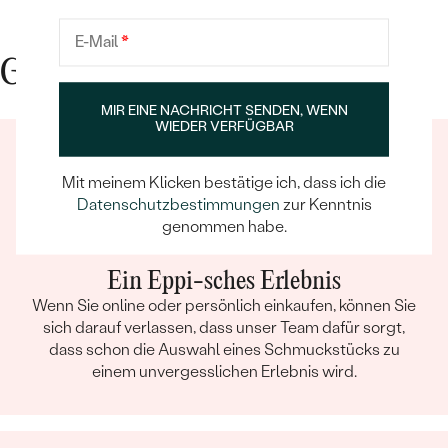
ANZAHL:
16
KARATGEWICHT:
0.11 ct
E-Mail
*
Gute Gründe für Eppi
ABMESSUNGEN:
1.15 mm (0.0069ct)
REINHEIT:
SI3
MIR EINE NACHRICHT SENDEN, WENN
FARBE:
G-H
WIEDER VERFÜGBAR
FORM:
Rund
HERKUNFT:
Im Labor hergestellt
Mit meinem Klicken bestätige ich, dass ich die
Datenschutzbestimmungen
zur Kenntnis
Nebensteine Ohrringe
genommen habe.
TYP:
Lab Grown Diamant
Ein Eppi-sches Erlebnis
ANZAHL:
80
Wenn Sie online oder persönlich einkaufen, können Sie
KARATGEWICHT:
0.24 ct
sich darauf verlassen, dass unser Team dafür sorgt,
ABMESSUNGEN:
0.8 mm (0.003ct)
dass schon die Auswahl eines Schmuckstücks zu
FORM:
Rund
einem unvergesslichen Erlebnis wird.
REINHEIT:
SI3
FARBE:
G-H
HERKUNFT:
Im Labor hergestellt