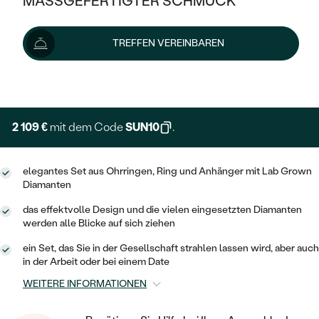
MASSGEFERTIGTER SCHMUCK
2 343 €
2 466 €
-5 %
SILBER
MIT MEHREREN DIAMANTEN
NACH STYL
GOLD
AUSVERKAUF
AUSVERKAUF
Lieferoptionen
TREFFEN VEREINBAREN
PLATIN
KLASSISCH
HALO
SILBER
WENN SCHMUCK HILFT
NACH MATERIAL
+ 351 €
EXPRESSHERSTELLUNG
MINIMALISTISCHE
DREI STEINE
PLATIN
NACH STYL
GOLD
NACH TYP
MEMOIRE
OHRSTECKER
VINTAGE
2 109 €
mit dem Code
SUN10
.
OHRRINGE
SILBER
NACH STYL
V-FORM
CREOLEN
IM SET
SOLITÄR
RINGE
elegantes Set aus Ohrringen, Ring und Anhänger mit Lab Grown
PLATIN
Diamanten
VINTAGE
MINIMALISTISCHE
AUSSERGEWÖHNLICH
ZUR GEBURT EINES KINDES
ANHÄNGER / KETTEN
das effektvolle Design und die vielen eingesetzten Diamanten
AUSSERGEWÖHNLICHE
NACH STYL
werden alle Blicke auf sich ziehen
OHRHÄNGER
PERSONALISIERT
ARMBÄNDER
GESTALTE EINEN RING
ein Set, das Sie in der Gesellschaft strahlen lassen wird, aber auch
MEMOIRE
GEHÄMMERTE
SOLITÄR
in der Arbeit oder bei einem Date
WÄHLE EINEN RING
MIT STERNZEICHEN
SCHMUCKSET
MINIMALISTISCHE
WEITERE INFORMATIONEN
VON HAND GRAVIERTE
HERZ
DIAMANTEN ZUM EINFASSEN
MINIMALISTISCH
HERRENSCHMUCK