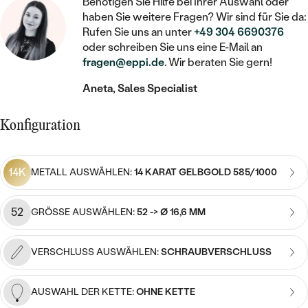
STATEMENT
Benötigen Sie Hilfe bei Ihrer Auswahl oder
MIT FÜLLUNG
KINDER
LAB GROWN DIAMANTEN ZUM
haben Sie weitere Fragen? Wir sind für Sie da:
MEDAILLON
SCHMUCK FÜR KINDER
Rufen Sie uns an unter
+49 304 6690376
SIEGELRINGE
EINFASSEN
IM SET
PIERCINGS
oder schreiben Sie uns eine E-Mail an
KETTEN
BROSCHEN
fragen@eppi.de
. Wir beraten Sie gern!
PERSONALISIERT
FARBIGE DIAMANTEN ZUM EINFASSEN
NACH PREIS
HERZKETTEN
SCHMUCKZUBEHÖR
NACH STEIN
Aneta, Sales Specialist
GÜNSTIG
NACH EDELSTEIN
NACH EDELSTEIN
MIT DIAMANT
MIT TIEREN
Konfiguration
NACH MATERIAL
MIT DIAMANT
MIT DIAMANT
LUXURIÖSE
MIT EDELSTEIN
GOLD
NACH EDELSTEIN
14K
MIT EDELSTEIN
METALL AUSWÄHLEN:
14 KARAT GELBGOLD 585/1000
MIT LAB GROWN DIAMANT
PERLENOHRRINGE
MIT DIAMANT
SILBER
PERLENRINGE
MIT MOISSANIT
52
GRÖSSE AUSWÄHLEN:
52 -> Ø 16,6 MM
MIT EDELSTEIN
PLATIN
NACH PREIS
MIT FARBIGEN DIAMANTEN
NACH PREIS
VERSCHLUSS AUSWÄHLEN:
SCHRAUBVERSCHLUSS
PREISWERTE
PERLENKETTEN
NACH STEIN
MIT SCHWARZEN DIAMANTEN
PREISWERTE
LUXURIÖSE
AUSWAHL DER KETTE:
OHNE KETTE
DIAMANTSCHMUCK
NACH PREIS