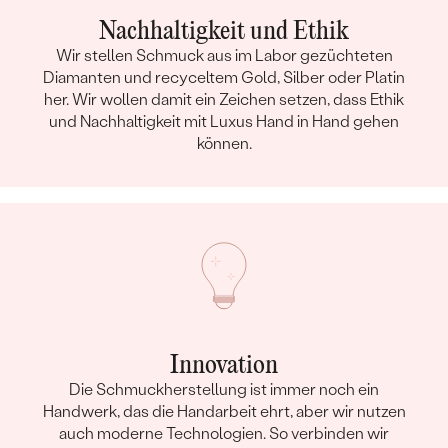
FARBE:
G-H
Nachhaltigkeit und Ethik
FORM:
Rund
Wir stellen Schmuck aus im Labor gezüchteten
HERKUNFT:
Im Labor hergestellt
Diamanten und recyceltem Gold, Silber oder Platin
her. Wir wollen damit ein Zeichen setzen, dass Ethik
Nebensteine Ring
und Nachhaltigkeit mit Luxus Hand in Hand gehen
TYP:
Diamant
können.
ANZAHL:
8
KARATGEWICHT:
0.04 ct
ABMESSUNGEN:
1 mm (0.005ct)
FORM:
Rund
REINHEIT:
SI3
FARBE:
G-H
HERKUNFT:
Im Labor hergestellt
Innovation
Nebensteine Ring
Die Schmuckherstellung ist immer noch ein
TYP:
Diamant
Handwerk, das die Handarbeit ehrt, aber wir nutzen
auch moderne Technologien. So verbinden wir
ANZAHL:
16