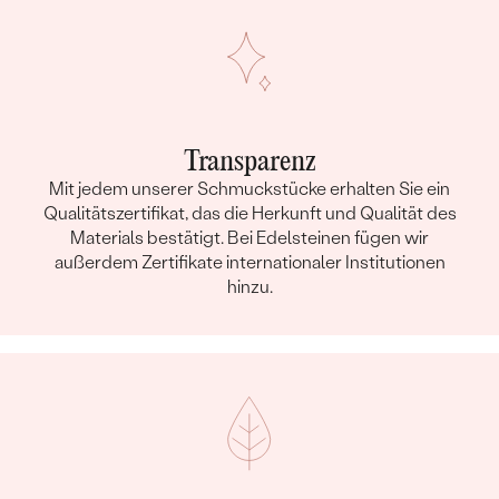
Ring
METALL
:
14 Karat Weißgold 585/1000
HERKUNFT DES METALLS
:
Recyceltes
STIL
:
Cocktail
Transparenz
ARTEN DER SCHMUCKFASSUNG
:
Krappen
Mit jedem unserer Schmuckstücke erhalten Sie ein
GESAMTGEWICHT IN KARAT:
0.20 ct
Qualitätszertifikat, das die Herkunft und Qualität des
METALLOBERFLÄCHE:
Glänzend
Materials bestätigt. Bei Edelsteinen fügen wir
außerdem Zertifikate internationaler Institutionen
UNGEFÄHRES GEWICHT:
2.10 g
hinzu.
Details des eingesetzten Edelsteins Ring
TYP:
Diamant
ANZAHL:
6
KARATGEWICHT:
0.04 ct
ABMESSUNGEN:
1.10 mm (0.0066ct)
REINHEIT:
SI3