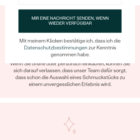
über den Produktionsfortschritt. Das
KARATGEWICHT:
0.07 ct
Endergebnis sah dann zuletzt noch viel besser
ABMESSUNGEN:
0.9 mm (0.0029ct)
MIR EINE NACHRICHT SENDEN, WENN
aus als ich gehofft habe (ihr gefällt der Ring
FORM:
Rund
WIEDER VERFÜGBAR
auch sehr). Insgesamt also ein wirklich guter
REINHEIT:
SI3
Shop, den ich uneingeschränkt
weiterempfehlen kann!
FARBE:
G-H
Mit meinem Klicken bestätige ich, dass ich die
Datenschutzbestimmungen
zur Kenntnis
HERKUNFT:
Natürlich
genommen habe.
Ein Eppi-sches Erlebnis
Wenn Sie online oder persönlich einkaufen, können Sie
sich darauf verlassen, dass unser Team dafür sorgt,
dass schon die Auswahl eines Schmuckstücks zu
einem unvergesslichen Erlebnis wird.