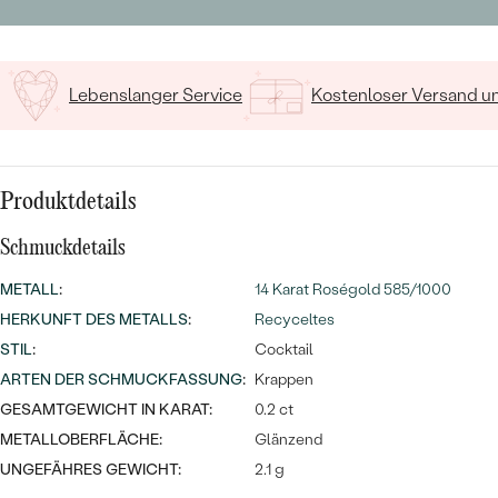
MIT SALT AND PEPPER DIAMANTEN
LUXURIÖSE
15
/ 15 ZEICHEN
PREISWERTE
EDELSTEINSCHMUCK
Meistverkaufte
MIT EDELSTEIN
LUXURIÖSE
SCHMUCK MIT LAB GROWN
Lebenslanger Service
Kostenloser Versand 
Eheringe
DIAMANTEN
NACH MATERIAL
GOLD
PERLENSCHMUCK
Produktdetails
ANSCHAUEN
PLATIN
Schmuckdetails
NACH STYL
SILBER
METALL
:
14 Karat Roségold 585/1000
PERSONALISIERT
HERKUNFT DES METALLS
:
Recyceltes
STIL
:
SYMBOLISCH
Cocktail
ARTEN DER SCHMUCKFASSUNG
:
Krappen
MINIMALISTISCH
GESAMTGEWICHT IN KARAT:
0.2 ct
METALLOBERFLÄCHE:
Glänzend
NACH ANLASS
UNGEFÄHRES GEWICHT:
2.1 g