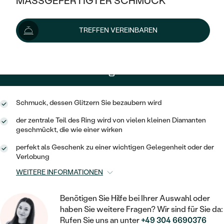
MASSGEFERTIGTER SCHMUCK
SILBER
Lieferoptionen
MIT MEHREREN DIAMANTEN
NACH STYL
GOLD
AUSVERKAUF
AUSVERKAUF
TREFFEN VEREINBAREN
PLATIN
KLASSISCH
+ 198 €
EXPRESSHERSTELLUNG
HALO
SILBER
WENN SCHMUCK HILFT
NACH MATERIAL
MINIMALISTISCHE
DREI STEINE
PLATIN
NACH STYL
890 €
mit dem Code
SUN10
.
GOLD
NACH TYP
MEMOIRE
OHRSTECKER
VINTAGE
OHRRINGE
SILBER
NACH STYL
Schmuck, dessen Glitzern Sie bezaubern wird
V-FORM
CREOLEN
IM SET
SOLITÄR
RINGE
der zentrale Teil des Ring wird von vielen kleinen Diamanten
PLATIN
geschmückt, die wie einer wirken
VINTAGE
MINIMALISTISCHE
AUSSERGEWÖHNLICH
ZUR GEBURT EINES KINDES
ANHÄNGER / KETTEN
perfekt als Geschenk zu einer wichtigen Gelegenheit oder der
AUSSERGEWÖHNLICHE
NACH STYL
Verlobung
OHRHÄNGER
PERSONALISIERT
ARMBÄNDER
GESTALTE EINEN RING
WEITERE INFORMATIONEN
MEMOIRE
GEHÄMMERTE
SOLITÄR
WÄHLE EINEN RING
MIT STERNZEICHEN
SCHMUCKSET
Benötigen Sie Hilfe bei Ihrer Auswahl oder
MINIMALISTISCHE
VON HAND GRAVIERTE
HERZ
haben Sie weitere Fragen? Wir sind für Sie da:
DIAMANTEN ZUM EINFASSEN
MINIMALISTISCH
HERRENSCHMUCK
Rufen Sie uns an unter
+49 304 6690376