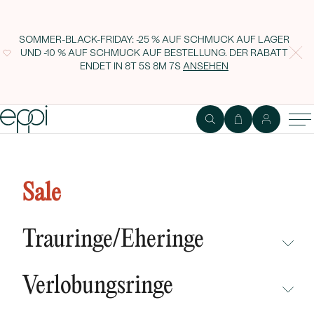
SOMMER-BLACK-FRIDAY: -25 % AUF SCHMUCK AUF LAGER
UND -10 % AUF SCHMUCK AUF BESTELLUNG. DER RABATT
ENDET IN
8T 5S 8M 6S
ANSEHEN
Luxuriöser Diamantring Aletha
Sale
Trauringe/Eheringe
NICHT ÜBERSEHEN
Verlobungsringe
NEUHEITEN
NICHT ÜBERSEHEN