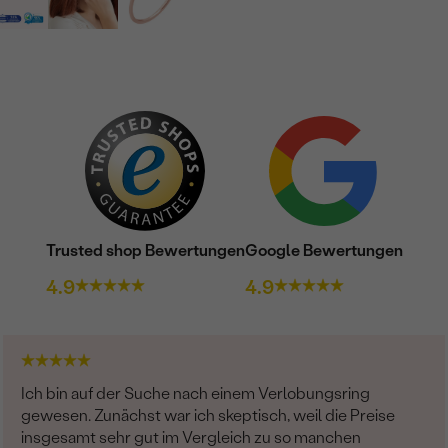
FARBE:
HERKUNFT:
Nebensteine
TYP:
ANZAHL:
KARATGEWICHT:
ABMESSUNGEN:
Trusted shop Bewertungen
Google Bewertungen
FORM:
4.9
4.9
REINHEIT:
FARBE:
HERKUNFT:
Ich bin auf der Suche nach einem Verlobungsring
gewesen. Zunächst war ich skeptisch, weil die Preise
insgesamt sehr gut im Vergleich zu so manchen