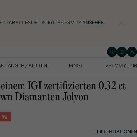
ER RABATT ENDET IN
10T 18S 58M 2S
ANSEHEN
ANHÄNGER / KETTEN
RINGE
VREMMY UHR
inem IGI zertifizierten 0.32 ct
own Diamanten Jolyon
0 %
LIEFEROPTIONEN