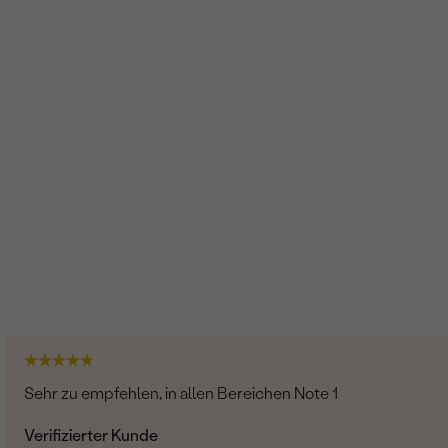
G-H
Im Labor hergestellt
Lab Grown Diamant
4
0.01 ct
0.8 mm (0.0025ct)
Rund
SI
G-H
Im Labor hergestellt
Sehr zu empfehlen, in allen Bereichen Note 1
Verifizierter Kunde