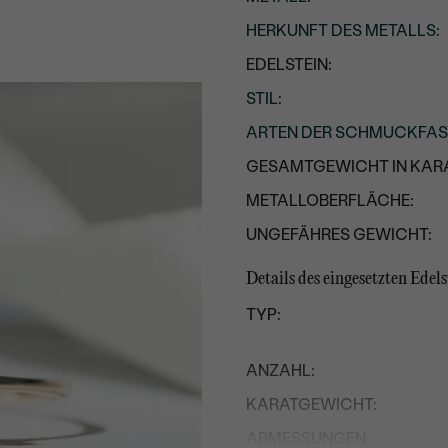
HERKUNFT DES METALLS
:
EDELSTEIN:
STIL
:
ARTEN DER SCHMUCKFA
GESAMTGEWICHT IN KARA
METALLOBERFLÄCHE:
UNGEFÄHRES GEWICHT:
Details des eingesetzten Edels
TYP:
ANZAHL:
KARATGEWICHT:
ABMESSUNGEN: