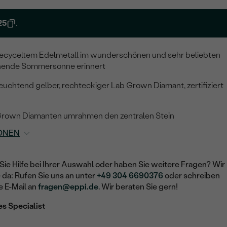
25
.
s recyceltem Edelmetall im wunderschönen und sehr beliebten
glühende Sommersonne erinnert
leuchtend gelber, rechteckiger Lab Grown Diamant, zertifiziert
 Grown Diamanten umrahmen den zentralen Stein
ONEN
Sie Hilfe bei Ihrer Auswahl oder haben Sie weitere Fragen? Wir
e da: Rufen Sie uns an unter
+49 304 6690376
oder schreiben
e E-Mail an
fragen@eppi.de
. Wir beraten Sie gern!
es Specialist