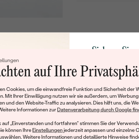
REINHEIT:
FARBE:
FORM:
GLANZ:
Sichern Sie 
SYMMETRIE:
ellungen
FLUORESZENZ:
Rabatt auf Ih
chten auf Ihre Privatsphä
HERKUNFT:
Schmucks
LINK ZUM ZERTIFIKAT:
Werden Sie Teil unse
n Cookies, um die einwandfreie Funktion und Sicherheit der 
ZERTIFIKAT:
und entdecken Sie die W
n. Mit Ihrer Einwilligung nutzen wir sie außerdem, um Werbung
gefertigten Schmucks
en und den Website-Traffic zu analysieren. Dies hilft uns, die We
hat dieses Schmuckstück bereits seinen Besitzer 
Nebensteine
Willkommensgeschen
Weitere Informationen zur
Datenverarbeitung durch Google find
Ihnen umgehend einen 
ähnliche Produkte, die auf Sie warten. Wenn Sie über die Verfü
TYP:
Ihren ersten Ein
informiert werden möchten, hinterlassen Sie uns bitte Ihre E-Mail
k auf „Einverstanden und fortfahren" stimmen Sie der Verwendu
ANZAHL:
Sie können Ihre
Einstellungen
jederzeit anpassen und einzelne 
swählen. Weitere Informationen und detaillierte Hinweise finde
KARATGEWICHT: