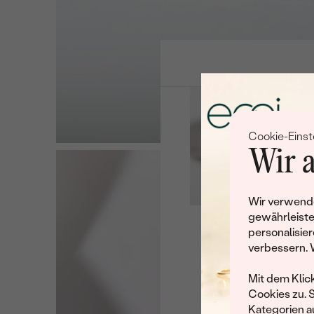
Cookie-Einst
Wir a
Wir verwende
gewährleiste
personalisier
Leider 
verbessern. 
Wir haben noch viele 
Mit dem Klic
Cookies zu. 
Kategorien au