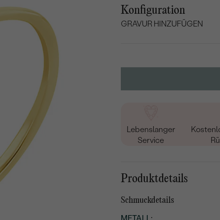
Konfiguration
GRAVUR HINZUFÜGEN
WÄHLEN SIE SCHRIF
Geben Sie Initialen/Text e
15
/ 15 ZEICHEN
Lebenslanger
Kostenl
Service
Rü
Produktdetails
Schmuckdetails
METALL
: