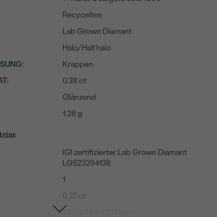
Recyceltes
Lab Grown Diamant
Halo/Half halo
SSUNG
:
Krappen
T:
0.38 ct
Glänzend
1.28 g
teins
IGI zertifizierter Lab Grown Diamant
LG523294138
1
0.32 ct
4.59 x 3.58 x 2.17 mm