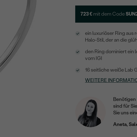
723 €
mit dem Code
SUN
ein luxuriöser Ring au
Halo-Stil, der an die 
den Ring dominiert ein 
vom IGI
16 seitliche weiße Lab
WEITERE INFORMATI
Benötigen 
sind für Si
Sie uns ein
Aneta, Sal