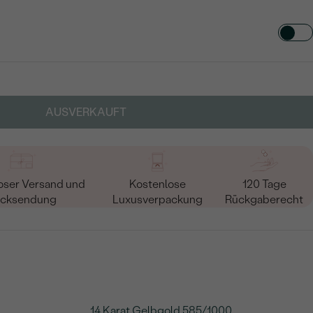
TART AUS
in
AUSVERKAUFT
oser Versand und
Kostenlose
120 Tage
cksendung
Luxusverpackung
Rückgaberecht
14 Karat Gelbgold 585/1000