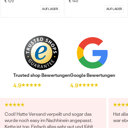
€ 129
€ 149
AUF LAGER
AUF LAGER
Trusted shop Bewertungen
Google Bewertungen
4.9
4.9
Cool! Hatte Versand verpeilt und sogar das
Hat all
wurde noch easy im Nachhinein angepasst.
war ebe
Kette ist top. Einfach alles sehr gut und fühlt