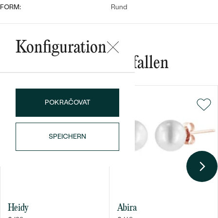
FORM:
Rund
Konfiguration
Das könnte Ihnen gefallen
Bestseller
POKRAČOVAT
SPEICHERN
ANSEHEN
Heidy
Abira