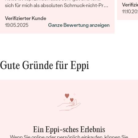
Verifiz
sich für mich als absoluten Schmuck-nicht-Profi
11.10.20
auch sehr wertig an.
Verifizierter Kunde
19.05.2025
Ganze Bewertung anzeigen
Gute Gründe für Eppi
Ein Eppi-sches Erlebnis
Wenn Sie online oder persönlich einkaufen, können Sie