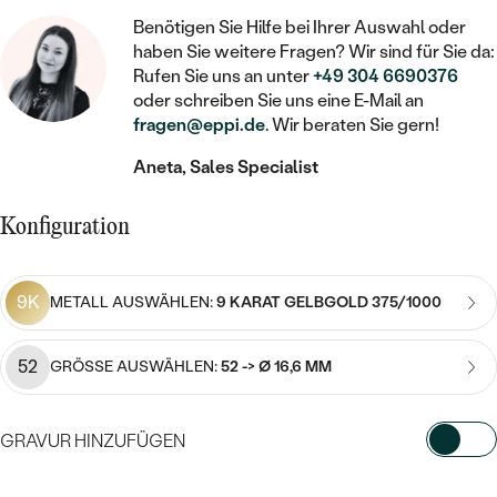
STATEMENT
MIT FÜLLUNG
KINDER
LAB GROWN DIAMANTEN ZUM
Benötigen Sie Hilfe bei Ihrer Auswahl oder
MEDAILLON
SCHMUCK FÜR KINDER
haben Sie weitere Fragen? Wir sind für Sie da:
SIEGELRINGE
EINFASSEN
IM SET
PIERCINGS
Rufen Sie uns an unter
+49 304 6690376
KETTEN
BROSCHEN
oder schreiben Sie uns eine E-Mail an
PERSONALISIERT
FARBIGE DIAMANTEN ZUM EINFASSEN
fragen@eppi.de
. Wir beraten Sie gern!
NACH PREIS
HERZKETTEN
SCHMUCKZUBEHÖR
NACH STEIN
Aneta, Sales Specialist
GÜNSTIG
NACH EDELSTEIN
NACH EDELSTEIN
MIT DIAMANT
MIT TIEREN
NACH MATERIAL
MIT DIAMANT
Konfiguration
MIT DIAMANT
LUXURIÖSE
MIT EDELSTEIN
GOLD
NACH EDELSTEIN
MIT EDELSTEIN
MIT LAB GROWN DIAMANT
PERLENOHRRINGE
9K
METALL AUSWÄHLEN:
9 KARAT GELBGOLD 375/1000
MIT DIAMANT
SILBER
PERLENRINGE
MIT MOISSANIT
MIT EDELSTEIN
PLATIN
NACH PREIS
52
GRÖSSE AUSWÄHLEN:
52 -> Ø 16,6 MM
MIT FARBIGEN DIAMANTEN
NACH PREIS
PREISWERTE
PERLENKETTEN
NACH STEIN
GRAVUR HINZUFÜGEN
MIT SCHWARZEN DIAMANTEN
PREISWERTE
LUXURIÖSE
DIAMANTSCHMUCK
WÄHLEN SIE SCHRIFTART AUS
NACH PREIS