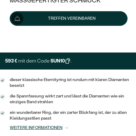
MASSGEFERTIGTER SCHMUCK
659 €
SILBER
MIT MEHREREN DIAMANTEN
NACH STYL
GOLD
AUSVERKAUF
AUSVERKAUF
Wir liefern den Schmuck innerhalb von 3 - 4 Wochen.
TREFFEN VEREINBAREN
PLATIN
KLASSISCH
HALO
Lieferoptionen
SILBER
WENN SCHMUCK HILFT
NACH MATERIAL
MINIMALISTISCHE
DREI STEINE
PLATIN
+ 132 €
NACH STYL
EXPRESSHERSTELLUNG
GOLD
NACH TYP
MEMOIRE
OHRSTECKER
VINTAGE
OHRRINGE
SILBER
NACH STYL
593 €
mit dem Code
SUN10
.
V-FORM
CREOLEN
IM SET
SOLITÄR
RINGE
PLATIN
VINTAGE
dieser klassische Eternityring ist rundum mit klaren Diamanten
MINIMALISTISCHE
AUSSERGEWÖHNLICH
besetzt
ZUR GEBURT EINES KINDES
ANHÄNGER / KETTEN
AUSSERGEWÖHNLICHE
NACH STYL
OHRHÄNGER
die Spannfassung wirkt zart und lässt die Diamanten wie ein
PERSONALISIERT
ARMBÄNDER
GESTALTE EINEN RING
einziges Band strahlen
MEMOIRE
GEHÄMMERTE
SOLITÄR
ein wunderbarer Ring, der ein zarter Blickfang ist, der zu allen
WÄHLE EINEN RING
MIT STERNZEICHEN
SCHMUCKSET
Kleidungsstilen passt
MINIMALISTISCHE
VON HAND GRAVIERTE
HERZ
WEITERE INFORMATIONEN
DIAMANTEN ZUM EINFASSEN
MINIMALISTISCH
HERRENSCHMUCK