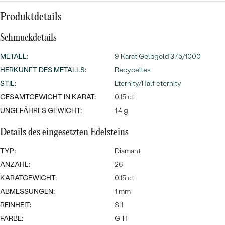
Meistverkaufte
NACH DER FARBE
Meistverkaufte
Produktdetails
Ohrrinnge
NACH DER FORM
Schmuckdetails
Ringe
MASSGEFERTIGTER
Personalisierte
METALL
:
9 Karat Gelbgold 375/1000
HERKUNFT DES METALLS
:
Recyceltes
ANSEHEN
DIAMANTEN
Halsketten
STIL
:
Eternity/Half eternity
ANSEHEN
GESAMTGEWICHT IN KARAT:
0.15 ct
UNGEFÄHRES GEWICHT:
1.4 g
ANSEHEN
Details des eingesetzten Edelsteins
Wave Kollektion
TYP:
Diamant
ANZAHL:
26
KARATGEWICHT:
0.15 ct
ANSEHEN
ABMESSUNGEN:
1 mm
REINHEIT:
SI1
FARBE:
G-H