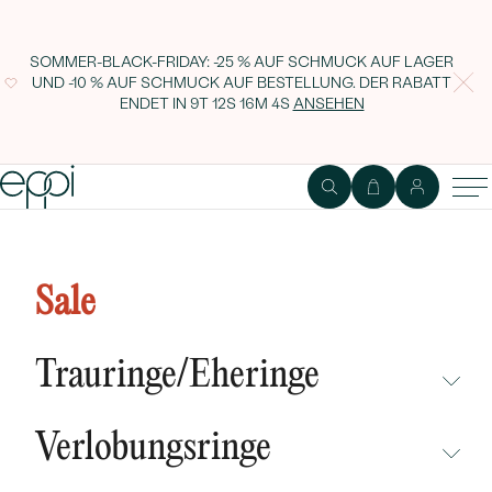
SOMMER-BLACK-FRIDAY: -25 % AUF SCHMUCK AUF LAGER
UND -10 % AUF SCHMUCK AUF BESTELLUNG. DER RABATT
ENDET IN
9T 12S 16M 3S
ANSEHEN
Halbeternity-Ring aus Gold mit
Diamanten Oana
Sale
Trauringe/Eheringe
NICHT ÜBERSEHEN
Verlobungsringe
NEUHEITEN
NICHT ÜBERSEHEN