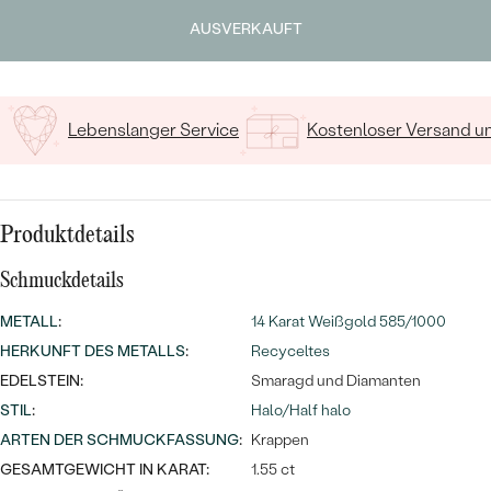
MIT SALT AND PEPPER DIAMANTEN
LUXURIÖSE
Geben Sie Initialen/Text ein
AUSVERKAUFT
PREISWERTE
EDELSTEINSCHMUCK
Meistverkaufte
15
/ 15 ZEICHEN
MIT EDELSTEIN
LUXURIÖSE
SCHMUCK MIT LAB GROWN
Eheringe
DIAMANTEN
NACH MATERIAL
Lebenslanger Service
Kostenloser Versand 
GOLD
PERLENSCHMUCK
ANSCHAUEN
PLATIN
Produktdetails
NACH STYL
SILBER
Schmuckdetails
PERSONALISIERT
METALL
:
14 Karat Weißgold 585/1000
SYMBOLISCH
HERKUNFT DES METALLS
:
Recyceltes
EDELSTEIN:
Smaragd und Diamanten
MINIMALISTISCH
STIL
:
Halo/Half halo
ARTEN DER SCHMUCKFASSUNG
:
Krappen
NACH ANLASS
GESAMTGEWICHT IN KARAT:
1.55 ct