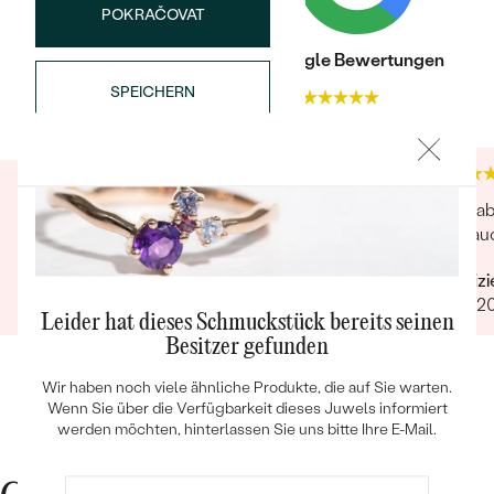
POKRAČOVAT
FARBE:
G-H
HERKUNFT:
Natürlich
Trusted shop Bewertungen
Google Bewertungen
SPEICHERN
4.9
4.9
Bestseller
Hat alles super geklappt. Die telef. Betreuung
Die ha
war ebenfalls sehr gut.
und auc
Verifizierter Kunde
Verifiz
11.10.2021
10.07.2
ANSEHEN
Leider hat dieses Schmuckstück bereits seinen
Besitzer gefunden
Wir haben noch viele ähnliche Produkte, die auf Sie warten.
Wenn Sie über die Verfügbarkeit dieses Juwels informiert
werden möchten, hinterlassen Sie uns bitte Ihre E-Mail.