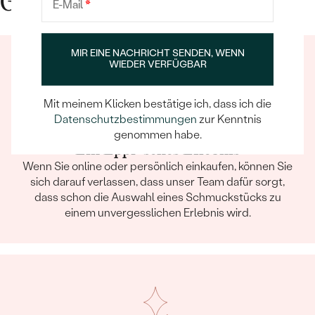
Gute Gründe für Eppi
E-Mail
*
MIR EINE NACHRICHT SENDEN, WENN
WIEDER VERFÜGBAR
Mit meinem Klicken bestätige ich, dass ich die
Datenschutzbestimmungen
zur Kenntnis
genommen habe.
Ein Eppi-sches Erlebnis
Wenn Sie online oder persönlich einkaufen, können Sie
sich darauf verlassen, dass unser Team dafür sorgt,
dass schon die Auswahl eines Schmuckstücks zu
einem unvergesslichen Erlebnis wird.