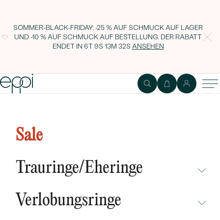
SOMMER-BLACK-FRIDAY: -25 % AUF SCHMUCK AUF LAGER
UND -10 % AUF SCHMUCK AUF BESTELLUNG. DER RABATT
ENDET IN
6T 9S 13M 31S
ANSEHEN
Goldring mit Smaragd im
Kissenschliff und Diamanten
Sale
Jorgen
Trauringe/Eheringe
NICHT ÜBERSEHEN
Verlobungsringe
NEUHEITEN
NICHT ÜBERSEHEN