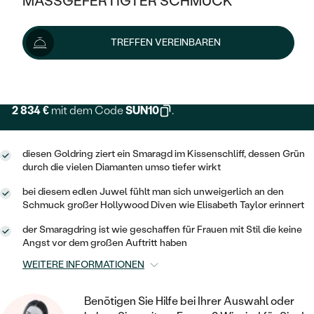
MASSGEFERTIGTER SCHMUCK
SILBER
MIT MEHREREN DIAMANTEN
NACH STYL
GOLD
AUSVERKAUF
3 149 €
AUSVERKAUF
TREFFEN VEREINBAREN
PLATIN
KLASSISCH
HALO
SILBER
WENN SCHMUCK HILFT
Lieferoptionen
NACH MATERIAL
MINIMALISTISCHE
DREI STEINE
PLATIN
NACH STYL
GOLD
NACH TYP
2 834 €
mit dem Code
SUN10
.
MEMOIRE
OHRSTECKER
VINTAGE
OHRRINGE
SILBER
NACH STYL
V-FORM
CREOLEN
IM SET
diesen Goldring ziert ein Smaragd im Kissenschliff, dessen Grün
SOLITÄR
RINGE
durch die vielen Diamanten umso tiefer wirkt
PLATIN
VINTAGE
MINIMALISTISCHE
AUSSERGEWÖHNLICH
bei diesem edlen Juwel fühlt man sich unweigerlich an den
ZUR GEBURT EINES KINDES
ANHÄNGER / KETTEN
Schmuck großer Hollywood Diven wie Elisabeth Taylor erinnert
AUSSERGEWÖHNLICHE
NACH STYL
OHRHÄNGER
der Smaragdring ist wie geschaffen für Frauen mit Stil die keine
PERSONALISIERT
ARMBÄNDER
GESTALTE EINEN RING
Angst vor dem großen Auftritt haben
MEMOIRE
GEHÄMMERTE
SOLITÄR
WÄHLE EINEN RING
WEITERE INFORMATIONEN
MIT STERNZEICHEN
SCHMUCKSET
MINIMALISTISCHE
VON HAND GRAVIERTE
HERZ
DIAMANTEN ZUM EINFASSEN
MINIMALISTISCH
Benötigen Sie Hilfe bei Ihrer Auswahl oder
HERRENSCHMUCK