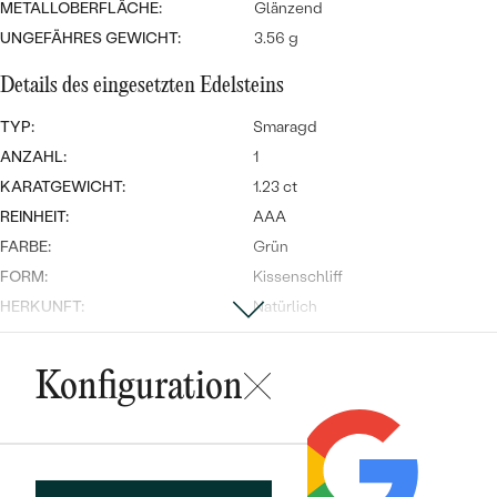
Meistverkaufte
METALLOBERFLÄCHE:
Glänzend
NACH DER FARBE
Meistverkaufte
UNGEFÄHRES GEWICHT:
3.56 g
Ohrrinnge
NACH DER FORM
Details des eingesetzten Edelsteins
Ringe
MASSGEFERTIGTER
Personalisierte
TYP:
Smaragd
ANZAHL:
1
ANSEHEN
DIAMANTEN
Halsketten
KARATGEWICHT:
1.23 ct
ANSEHEN
REINHEIT:
AAA
FARBE:
Grün
FORM:
Kissenschliff
ANSEHEN
Wave Kollektion
HERKUNFT:
Natürlich
Nebensteine
Konfiguration
TYP:
Diamant
ANSEHEN
KARATGEWICHT:
0.32 ct
FORM:
Rund
REINHEIT:
SI1