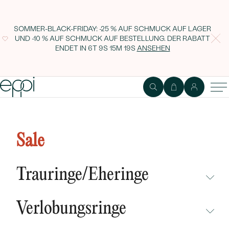
SOMMER-BLACK-FRIDAY: -25 % AUF SCHMUCK AUF LAGER
UND -10 % AUF SCHMUCK AUF BESTELLUNG. DER RABATT
ENDET IN
6T 9S 15M 18S
ANSEHEN
Goldring mit rundem Opal Yana
Sale
Trauringe/Eheringe
NICHT ÜBERSEHEN
Verlobungsringe
NEUHEITEN
NICHT ÜBERSEHEN