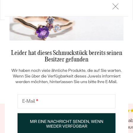
Roseann
€ 489
Leider hat dieses Schmuckstück bereits seinen
Besitzer gefunden
Wir haben noch viele ähnliche Produkte, die auf Sie warten.
Wenn Sie über die Verfügbarkeit dieses Juwels informiert
Trusted shop Bewertungen
Google Bewertungen
werden möchten, hinterlassen Sie uns bitte Ihre E-Mail.
4.9
4.9
E-Mail
*
Hat alles super geklappt. Die telef. Betreuung
Die ha
MIR EINE NACHRICHT SENDEN, WENN
WIEDER VERFÜGBAR
war ebenfalls sehr gut.
und auc