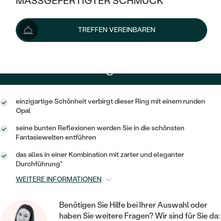
MASSGEFERTIGTER SCHMUCK
SILBER
Lieferoptionen
MIT MEHREREN DIAMANTEN
NACH STYL
GOLD
AUSVERKAUF
AUSVERKAUF
TREFFEN VEREINBAREN
PLATIN
KLASSISCH
+ 108 €
EXPRESSHERSTELLUNG
HALO
SILBER
WENN SCHMUCK HILFT
NACH MATERIAL
MINIMALISTISCHE
DREI STEINE
PLATIN
NACH STYL
389 €
mit dem Code
SUN10
.
GOLD
NACH TYP
MEMOIRE
OHRSTECKER
VINTAGE
OHRRINGE
SILBER
NACH STYL
einzigartige Schönheit verbirgt dieser Ring mit einem runden
V-FORM
CREOLEN
IM SET
Opal
SOLITÄR
RINGE
PLATIN
seine bunten Reflexionen werden Sie in die schönsten
VINTAGE
MINIMALISTISCHE
AUSSERGEWÖHNLICH
Fantasiewelten entführen
ZUR GEBURT EINES KINDES
ANHÄNGER / KETTEN
AUSSERGEWÖHNLICHE
NACH STYL
das alles in einer Kombination mit zarter und eleganter
OHRHÄNGER
PERSONALISIERT
Durchführung"
ARMBÄNDER
GESTALTE EINEN RING
MEMOIRE
GEHÄMMERTE
SOLITÄR
WEITERE INFORMATIONEN
WÄHLE EINEN RING
MIT STERNZEICHEN
SCHMUCKSET
MINIMALISTISCHE
VON HAND GRAVIERTE
HERZ
Benötigen Sie Hilfe bei Ihrer Auswahl oder
DIAMANTEN ZUM EINFASSEN
MINIMALISTISCH
HERRENSCHMUCK
haben Sie weitere Fragen? Wir sind für Sie da: