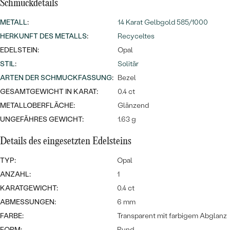
Meistverkaufte
Schmuckdetails
NACH DER FARBE
Meistverkaufte
METALL
:
14 Karat Gelbgold 585/1000
Ohrrinnge
NACH DER FORM
HERKUNFT DES METALLS
:
Recyceltes
Ringe
EDELSTEIN:
Opal
MASSGEFERTIGTER
Personalisierte
STIL
:
Solitär
ANSEHEN
ARTEN DER SCHMUCKFASSUNG
:
Bezel
DIAMANTEN
Halsketten
GESAMTGEWICHT IN KARAT:
0.4 ct
ANSEHEN
METALLOBERFLÄCHE:
Glänzend
UNGEFÄHRES GEWICHT:
1.63 g
ANSEHEN
Wave Kollektion
Details des eingesetzten Edelsteins
TYP:
Opal
ANZAHL:
1
KARATGEWICHT:
0.4 ct
ANSEHEN
ABMESSUNGEN:
6 mm
FARBE:
Transparent mit farbigem Abglanz
FORM:
Rund