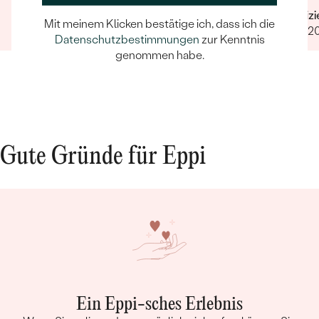
Verifizierter Kunde
Verifiz
Mit meinem Klicken bestätige ich, dass ich die
11.10.2021
10.07.2
Datenschutzbestimmungen
zur Kenntnis
genommen habe.
Gute Gründe für Eppi
Ein Eppi-sches Erlebnis