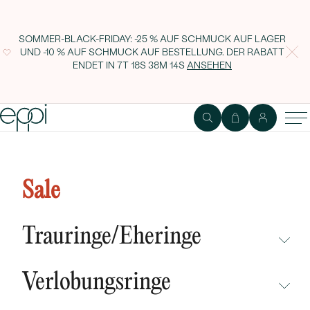
SOMMER-BLACK-FRIDAY: -25 % AUF SCHMUCK AUF LAGER
UND -10 % AUF SCHMUCK AUF BESTELLUNG. DER RABATT
ENDET IN
7T 18S 38M 13S
ANSEHEN
Goldener Verlobungsring mit Salz
und Pfeffer Diamant Sanne
Sale
Trauringe/Eheringe
NICHT ÜBERSEHEN
Verlobungsringe
NEUHEITEN
NICHT ÜBERSEHEN