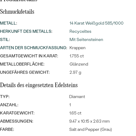
MIT SALT AND PEPPER DIAMANTEN
LUXURIÖSE
PREISWERTE
EDELSTEINSCHMUCK
Schmuckdetails
Meistverkaufte
MIT EDELSTEIN
METALL
:
14 Karat Weißgold 585/1000
LUXURIÖSE
SCHMUCK MIT LAB GROWN
Eheringe
HERKUNFT DES METALLS
:
Recyceltes
DIAMANTEN
NACH MATERIAL
STIL
:
Mit Seitensteinen
GOLD
ARTEN DER SCHMUCKFASSUNG
:
Krappen
PERLENSCHMUCK
GESAMTGEWICHT IN KARAT:
1.755 ct
ANSCHAUEN
PLATIN
METALLOBERFLÄCHE:
Glänzend
NACH STYL
UNGEFÄHRES GEWICHT:
2.97 g
SILBER
PERSONALISIERT
Details des eingesetzten Edelsteins
SYMBOLISCH
TYP:
Diamant
ANZAHL:
1
MINIMALISTISCH
KARATGEWICHT:
1.65 ct
ABMESSUNGEN:
9.47 x 10.15 x 2.63 mm
NACH ANLASS
FARBE:
Salt and Pepper (Grau)