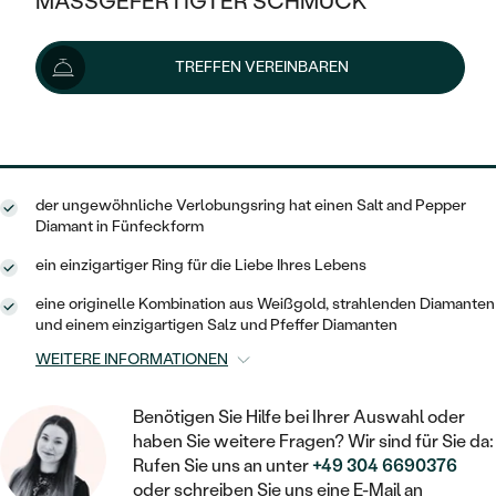
MASSGEFERTIGTER SCHMUCK
1 364 €
SILBER
MIT MEHREREN DIAMANTEN
NACH STYL
GOLD
AUSVERKAUF
AUSVERKAUF
Lieferoptionen
TREFFEN VEREINBAREN
PLATIN
KLASSISCH
HALO
SILBER
WENN SCHMUCK HILFT
NACH MATERIAL
MINIMALISTISCHE
1 228 €
mit dem Code
SUN10
.
DREI STEINE
PLATIN
NACH STYL
GOLD
NACH TYP
MEMOIRE
OHRSTECKER
VINTAGE
der ungewöhnliche Verlobungsring hat einen Salt and Pepper
OHRRINGE
SILBER
NACH STYL
Diamant in Fünfeckform
V-FORM
CREOLEN
IM SET
SOLITÄR
RINGE
ein einzigartiger Ring für die Liebe Ihres Lebens
PLATIN
VINTAGE
MINIMALISTISCHE
AUSSERGEWÖHNLICH
eine originelle Kombination aus Weißgold, strahlenden Diamanten
ZUR GEBURT EINES KINDES
ANHÄNGER / KETTEN
und einem einzigartigen Salz und Pfeffer Diamanten
AUSSERGEWÖHNLICHE
NACH STYL
OHRHÄNGER
WEITERE INFORMATIONEN
PERSONALISIERT
ARMBÄNDER
GESTALTE EINEN RING
MEMOIRE
GEHÄMMERTE
SOLITÄR
WÄHLE EINEN RING
Benötigen Sie Hilfe bei Ihrer Auswahl oder
MIT STERNZEICHEN
SCHMUCKSET
haben Sie weitere Fragen? Wir sind für Sie da:
MINIMALISTISCHE
VON HAND GRAVIERTE
HERZ
Rufen Sie uns an unter
+49 304 6690376
DIAMANTEN ZUM EINFASSEN
MINIMALISTISCH
HERRENSCHMUCK
oder schreiben Sie uns eine E-Mail an