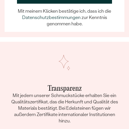
Wenn Sie online oder persönlich einkaufen, können Sie
Mit meinem Klicken bestätige ich, dass ich die
sich darauf verlassen, dass unser Team dafür sorgt,
Datenschutzbestimmungen
zur Kenntnis
dass schon die Auswahl eines Schmuckstücks zu
genommen habe.
einem unvergesslichen Erlebnis wird.
Transparenz
Mit jedem unserer Schmuckstücke erhalten Sie ein
Qualitätszertifikat, das die Herkunft und Qualität des
Materials bestätigt. Bei Edelsteinen fügen wir
außerdem Zertifikate internationaler Institutionen
hinzu.