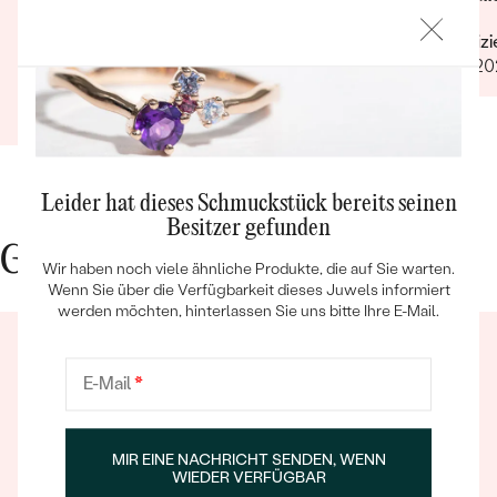
kam sogar vor dem versprochenen Datum:
Verifiz
Weniger als 2 Wochen, ohne Aufpreis, obwohl
21.11.2
2-4 Wochen angegeben waren. Bestellung und
Verifizierter Kunde
Lieferung wurde uns telefonisch vom
13.08.2021
Ganze Bewertung anzeigen
sympathischen Kundenservice bestätigt. Wir
werden in Zukunft wieder bestellen. Vielen
Dank!
Bestseller
Leider hat dieses Schmuckstück bereits seinen
Besitzer gefunden
Gute Gründe für Eppi
Wir haben noch viele ähnliche Produkte, die auf Sie warten.
Wenn Sie über die Verfügbarkeit dieses Juwels informiert
werden möchten, hinterlassen Sie uns bitte Ihre E-Mail.
ANSEHEN
E-Mail
*
MIR EINE NACHRICHT SENDEN, WENN
WIEDER VERFÜGBAR
Ein Eppi-sches Erlebnis