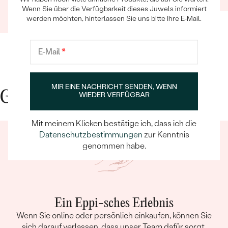
Verifizierter Kunde
Wenn Sie über die Verfügbarkeit dieses Juwels informiert
24.11.2020
werden möchten, hinterlassen Sie uns bitte Ihre E-Mail.
E-Mail
*
MIR EINE NACHRICHT SENDEN, WENN
Gute Gründe für Eppi
WIEDER VERFÜGBAR
Mit meinem Klicken bestätige ich, dass ich die
Datenschutzbestimmungen
zur Kenntnis
genommen habe.
Ein Eppi-sches Erlebnis
Wenn Sie online oder persönlich einkaufen, können Sie
sich darauf verlassen, dass unser Team dafür sorgt,