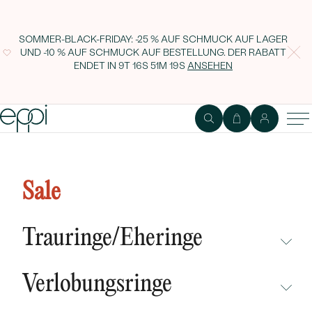
SOMMER-BLACK-FRIDAY: -25 % AUF SCHMUCK AUF LAGER
UND -10 % AUF SCHMUCK AUF BESTELLUNG. DER RABATT
ENDET IN
9T 16S 51M 18S
ANSEHEN
1
2
Ring
Edelstein
Sale
Goldener Verlobungsring mit
Olivin und Diamanten Dylah
Trauringe/Eheringe
NICHT ÜBERSEHEN
Verlobungsringe
NEUHEITEN
NICHT ÜBERSEHEN