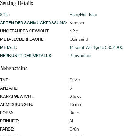
Meistverkaufte
Setting Details
NACH DER FARBE
Meistverkaufte
Ohrrinnge
STIL
:
Halo/Half halo
NACH DER FORM
ARTEN DER SCHMUCKFASSUNG
:
Krappen
Ringe
UNGEFÄHRES GEWICHT:
4.2 g
MASSGEFERTIGTER
Personalisierte
METALLOBERFLÄCHE:
Glänzend
ANSEHEN
DIAMANTEN
METALL
:
14 Karat Weißgold 585/1000
Halsketten
HERKUNFT DES METALLS
:
Recyceltes
ANSEHEN
Nebensteine
ANSEHEN
TYP:
Olivin
Wave Kollektion
ANZAHL:
6
KARATGEWICHT:
0.18 ct
ABMESSUNGEN:
1.5 mm
FORM:
Rund
ANSEHEN
REINHEIT:
SI
FARBE:
Grün