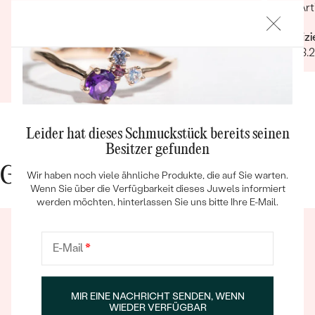
Kommunikation. Auch dieses Mal konnten alle
der Art
meine Wünsche schnell und problemlos
Verifiz
umgesetzt werden. Wenn's um hochwertigen,
09.03.
individuellen und nachhaltigen Schmuck geht,
Verifizierter Kunde
ist Eppi meine Empfehlung!
12.09.2022
Ganze Bewertung anzeigen
Bestseller
Leider hat dieses Schmuckstück bereits seinen
Besitzer gefunden
Gute Gründe für Eppi
Wir haben noch viele ähnliche Produkte, die auf Sie warten.
Wenn Sie über die Verfügbarkeit dieses Juwels informiert
ANSEHEN
werden möchten, hinterlassen Sie uns bitte Ihre E-Mail.
E-Mail
*
MIR EINE NACHRICHT SENDEN, WENN
WIEDER VERFÜGBAR