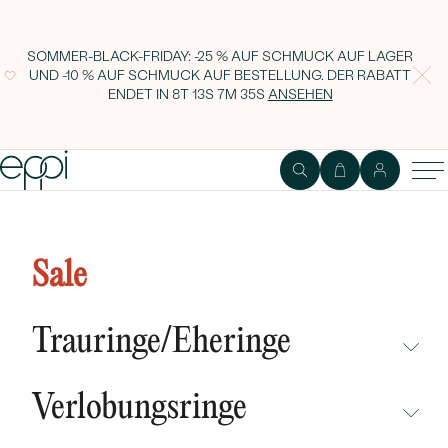
SOMMER-BLACK-FRIDAY: -25 % AUF SCHMUCK AUF LAGER
UND -10 % AUF SCHMUCK AUF BESTELLUNG. DER RABATT
ENDET IN
8T 13S 7M 34S
ANSEHEN
Goldener Ring mit 0.19ct
zertifiziertem Pear-Diamanten
Sale
Amor
Trauringe/Eheringe
NICHT ÜBERSEHEN
Verlobungsringe
NEUHEITEN
NICHT ÜBERSEHEN