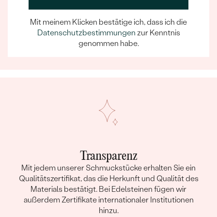
Ein Eppi-sches Erlebnis
Wenn Sie online oder persönlich einkaufen, können Sie
Mit meinem Klicken bestätige ich, dass ich die
sich darauf verlassen, dass unser Team dafür sorgt,
Datenschutzbestimmungen
zur Kenntnis
dass schon die Auswahl eines Schmuckstücks zu
genommen habe.
einem unvergesslichen Erlebnis wird.
Transparenz
Mit jedem unserer Schmuckstücke erhalten Sie ein
Qualitätszertifikat, das die Herkunft und Qualität des
Materials bestätigt. Bei Edelsteinen fügen wir
außerdem Zertifikate internationaler Institutionen
hinzu.