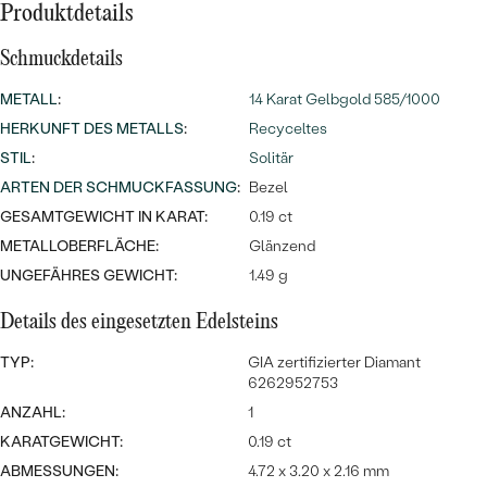
MIT SALT AND PEPPER DIAMANTEN
LUXURIÖSE
Produktdetails
PREISWERTE
EDELSTEINSCHMUCK
Meistverkaufte
MIT EDELSTEIN
Schmuckdetails
LUXURIÖSE
SCHMUCK MIT LAB GROWN
METALL
:
14 Karat Gelbgold 585/1000
Eheringe
DIAMANTEN
NACH MATERIAL
HERKUNFT DES METALLS
:
Recyceltes
STIL
:
Solitär
GOLD
PERLENSCHMUCK
ARTEN DER SCHMUCKFASSUNG
:
Bezel
ANSCHAUEN
GESAMTGEWICHT IN KARAT:
0.19 ct
PLATIN
METALLOBERFLÄCHE:
NACH STYL
Glänzend
SILBER
UNGEFÄHRES GEWICHT:
1.49 g
PERSONALISIERT
Details des eingesetzten Edelsteins
SYMBOLISCH
TYP:
GIA zertifizierter Diamant
6262952753
MINIMALISTISCH
ANZAHL:
1
KARATGEWICHT:
0.19 ct
NACH ANLASS
ABMESSUNGEN:
4.72 x 3.20 x 2.16 mm