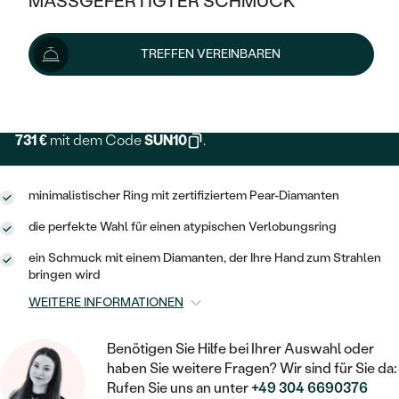
MASSGEFERTIGTER SCHMUCK
SILBER
MIT MEHREREN DIAMANTEN
NACH STYL
GOLD
AUSVERKAUF
812 €
AUSVERKAUF
TREFFEN VEREINBAREN
PLATIN
KLASSISCH
HALO
SILBER
WENN SCHMUCK HILFT
Lieferoptionen
NACH MATERIAL
MINIMALISTISCHE
DREI STEINE
PLATIN
NACH STYL
GOLD
NACH TYP
731 €
mit dem Code
SUN10
.
MEMOIRE
OHRSTECKER
VINTAGE
OHRRINGE
SILBER
NACH STYL
V-FORM
CREOLEN
IM SET
minimalistischer Ring mit zertifiziertem Pear-Diamanten
SOLITÄR
RINGE
PLATIN
die perfekte Wahl für einen atypischen Verlobungsring
VINTAGE
MINIMALISTISCHE
AUSSERGEWÖHNLICH
ZUR GEBURT EINES KINDES
ANHÄNGER / KETTEN
ein Schmuck mit einem Diamanten, der Ihre Hand zum Strahlen
AUSSERGEWÖHNLICHE
bringen wird
NACH STYL
OHRHÄNGER
PERSONALISIERT
ARMBÄNDER
GESTALTE EINEN RING
WEITERE INFORMATIONEN
MEMOIRE
GEHÄMMERTE
SOLITÄR
WÄHLE EINEN RING
MIT STERNZEICHEN
SCHMUCKSET
Benötigen Sie Hilfe bei Ihrer Auswahl oder
MINIMALISTISCHE
VON HAND GRAVIERTE
HERZ
haben Sie weitere Fragen? Wir sind für Sie da:
DIAMANTEN ZUM EINFASSEN
MINIMALISTISCH
HERRENSCHMUCK
Rufen Sie uns an unter
+49 304 6690376