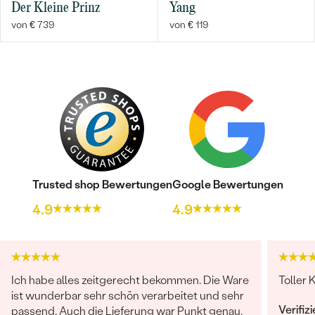
Der Kleine Prinz
Yang
von € 739
von € 119
Trusted shop Bewertungen
Google Bewertungen
4.9
4.9
Ich habe alles zeitgerecht bekommen. Die Ware
Toller 
ist wunderbar sehr schön verarbeitet und sehr
Verifiz
passend. Auch die Lieferung war Punkt genau.