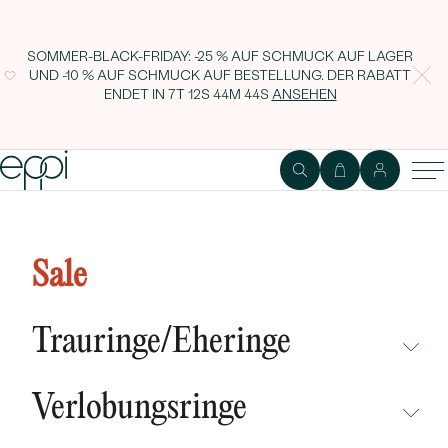
SOMMER-BLACK-FRIDAY: -25 % AUF SCHMUCK AUF LAGER
UND -10 % AUF SCHMUCK AUF BESTELLUNG. DER RABATT
ENDET IN
7T 12S 44M 43S
ANSEHEN
Goldener minimalistischer Ring
mit schwarzem Opal Stowy
Sale
Trauringe/Eheringe
NICHT ÜBERSEHEN
Verlobungsringe
NEUHEITEN
NICHT ÜBERSEHEN