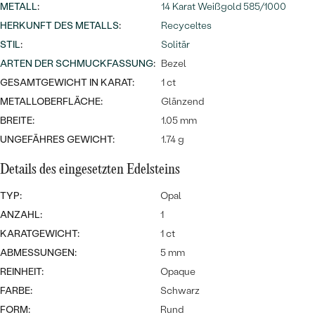
Meistverkaufte
METALL
:
14 Karat Weißgold 585/1000
NACH DER FARBE
Meistverkaufte
HERKUNFT DES METALLS
:
Recyceltes
Ohrrinnge
NACH DER FORM
STIL
:
Solitär
Ringe
ARTEN DER SCHMUCKFASSUNG
:
Bezel
MASSGEFERTIGTER
Personalisierte
GESAMTGEWICHT IN KARAT:
1 ct
METALLOBERFLÄCHE:
Glänzend
ANSEHEN
DIAMANTEN
Halsketten
BREITE:
1.05 mm
ANSEHEN
UNGEFÄHRES GEWICHT:
1.74 g
Details des eingesetzten Edelsteins
ANSEHEN
Wave Kollektion
TYP:
Opal
ANZAHL:
1
KARATGEWICHT:
1 ct
ABMESSUNGEN:
5 mm
ANSEHEN
REINHEIT:
Opaque
FARBE:
Schwarz
FORM:
Rund