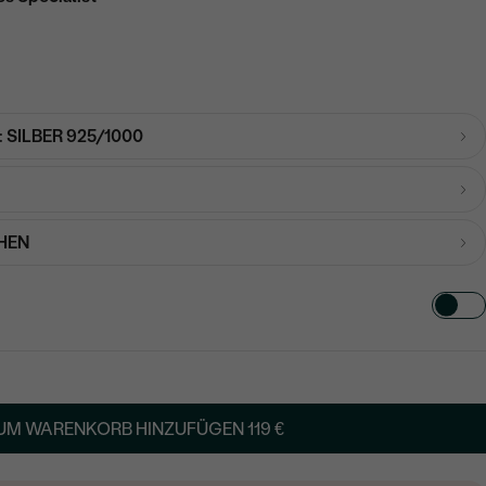
:
SILBER 925/1000
HEN
TART AUS
in
UM WARENKORB HINZUFÜGEN
119 €