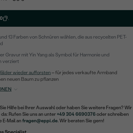
0
.
und 13 Farben von Schnüren wählen, die aus recycelten PET-
nd
ner Gravur mit Yin Yang als Symbol für Harmonie und
 verziert
älder wieder aufforsten
– für jedes verkaufte Armband
nen neuen Baum zu pflanzen
ONEN
Sie Hilfe bei Ihrer Auswahl oder haben Sie weitere Fragen? Wir
e da: Rufen Sie uns an unter
+49 304 6690376
oder schreiben
e E-Mail an
fragen@eppi.de
. Wir beraten Sie gern!
es Specialist