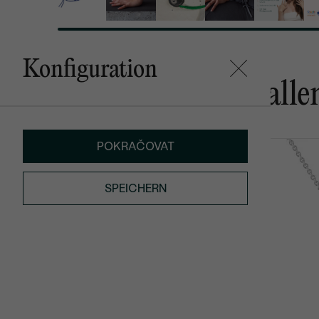
Konfiguration
Das könnte Ihnen gefalle
POKRAČOVAT
Traci
Yang
AUF LAGER
€ 129
von € 419
SPEICHERN