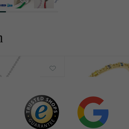
n
Tess
von € 759