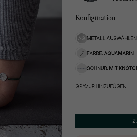
Konfiguration
AG
METALL AUSWÄHLEN
FARBE:
AQUAMARIN
SCHNUR:
MIT KNÖTC
GRAVUR HINZUFÜGEN
WÄHLEN SIE SCHRIF
Geben Sie Initialen/Text e
Z
20
/ 20 ZEICHEN