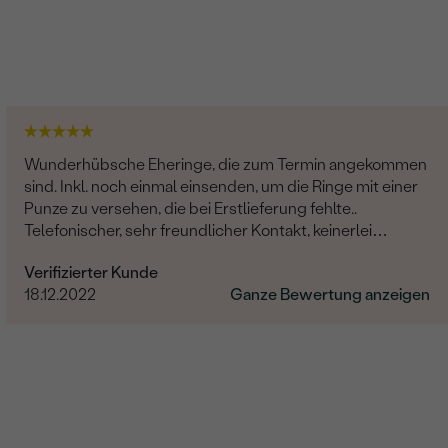
Wunderhübsche Eheringe, die zum Termin angekommen
sind. Inkl. noch einmal einsenden, um die Ringe mit einer
Punze zu versehen, die bei Erstlieferung fehlte..
Telefonischer, sehr freundlicher Kontakt, keinerlei
Probleme hinsichtlich der kompletten Abwicklung. Die
Verifizierter Kunde
Hochzeit rundum gelungen, das Brautpaar glücklich.
18.12.2022
Ganze Bewertung anzeigen
Vielen lieben Dank auch noch Mal an dieser Stelle.