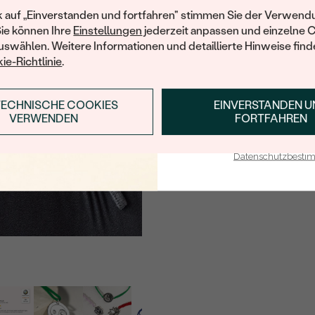
Ihren ersten Ein
k auf „Einverstanden und fortfahren" stimmen Sie der Verwendu
Sie können Ihre
Einstellungen
jederzeit anpassen und einzelne 
swählen. Weitere Informationen und detaillierte Hinweise finde
ie-Richtlinie
.
TECHNISCHE COOKIES
EINVERSTANDEN 
ANMELDEN & RABAT
VERWENDEN
FORTFAHREN
E-Mail-Adresse je bei uns i
Datenschutzbest