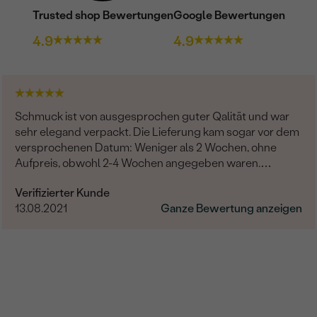
Trusted shop Bewertungen
Google Bewertungen
4.9
4.9
Schmuck ist von ausgesprochen guter Qalität und war
sehr elegand verpackt. Die Lieferung kam sogar vor dem
versprochenen Datum: Weniger als 2 Wochen, ohne
Aufpreis, obwohl 2-4 Wochen angegeben waren.
Bestellung und Lieferung wurde uns telefonisch vom
Verifizierter Kunde
sympathischen Kundenservice bestätigt. Wir werden in
13.08.2021
Ganze Bewertung anzeigen
Zukunft wieder bestellen. Vielen Dank!