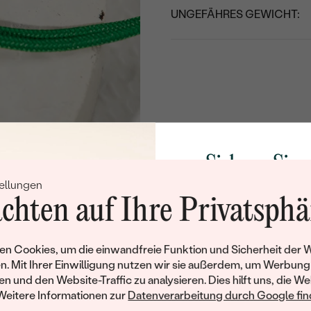
UNGEFÄHRES GEWICHT:
Sichern Sie 
ellungen
Rabatt auf Ih
chten auf Ihre Privatsphä
Schmucks
Werden Sie Teil unse
n Cookies, um die einwandfreie Funktion und Sicherheit der 
und entdecken Sie die W
n. Mit Ihrer Einwilligung nutzen wir sie außerdem, um Werbung
gefertigten Schmucks
en und den Website-Traffic zu analysieren. Dies hilft uns, die We
Willkommensgeschen
Weitere Informationen zur
Datenverarbeitung durch Google find
Ihnen umgehend einen 