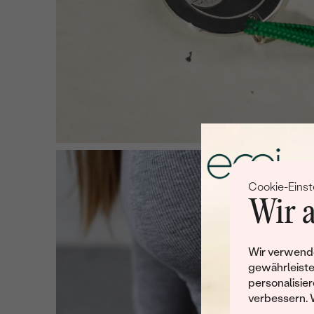
Cookie-Einst
Wir a
Wir verwende
gewährleiste
personalisier
verbessern. 