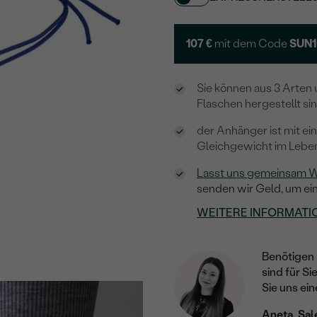
107 €
mit dem Code
SUN1
Sie können aus 3 Arten 
Flaschen hergestellt si
der Anhänger ist mit ei
Gleichgewicht im Leben
Lasst uns gemeinsam W
senden wir Geld, um ei
WEITERE INFORMATI
Benötigen 
sind für Si
Sie uns ein
Aneta, Sal