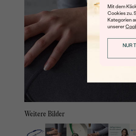
Mit dem Klic
Cookies zu. 
Kategorien au
unserer
Cook
NUR 
Weitere Bilder