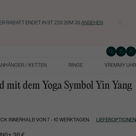
ER RABATT ENDET IN
9T 22S 28M 2S
ANSEHEN
ANHÄNGER / KETTEN
RINGE
VREMMY UHR
d mit dem Yoga Symbol Yin Yang
CK INNERHALB VON 7 - 10 WERKTAGEN.
LIEFEROPTIONEN
+ 36 €
UNG