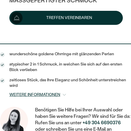
MASSGEFERTIGTER SCHMUCK
179 €
233 €
-24 %
SILBER
MIT MEHREREN DIAMANTEN
NACH STYL
GOLD
AUSVERKAUF
AUSVERKAUF
Lieferoptionen
TREFFEN VEREINBAREN
PLATIN
KLASSISCH
HALO
SILBER
WENN SCHMUCK HILFT
NACH MATERIAL
MINIMALISTISCHE
161 €
mit dem Code
SUN10
.
DREI STEINE
PLATIN
NACH STYL
GOLD
NACH TYP
MEMOIRE
OHRSTECKER
VINTAGE
wunderschöne goldene Ohrringe mit glänzenden Perlen
OHRRINGE
SILBER
NACH STYL
V-FORM
CREOLEN
IM SET
atypischer 2 in 1 Schmuck, in welchen Sie sich auf den ersten
SOLITÄR
RINGE
Blick verlieben
PLATIN
VINTAGE
MINIMALISTISCHE
AUSSERGEWÖHNLICH
zeitloses Stück, das Ihre Eleganz und Schönheit unterstreichen
ZUR GEBURT EINES KINDES
ANHÄNGER / KETTEN
wird
AUSSERGEWÖHNLICHE
NACH STYL
OHRHÄNGER
WEITERE INFORMATIONEN
PERSONALISIERT
ARMBÄNDER
GESTALTE EINEN RING
MEMOIRE
GEHÄMMERTE
SOLITÄR
WÄHLE EINEN RING
Benötigen Sie Hilfe bei Ihrer Auswahl oder
MIT STERNZEICHEN
SCHMUCKSET
haben Sie weitere Fragen? Wir sind für Sie da:
MINIMALISTISCHE
VON HAND GRAVIERTE
HERZ
Rufen Sie uns an unter
+49 304 6690376
DIAMANTEN ZUM EINFASSEN
MINIMALISTISCH
HERRENSCHMUCK
oder schreiben Sie uns eine E-Mail an