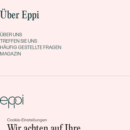
Über Eppi
ÜBER UNS
TREFFEN SIE UNS
HÄUFIG GESTELLTE FRAGEN
MAGAZIN
Cookie-Einstellungen
Gemeinsam erschaffen wir
Wir achten auf Ihre