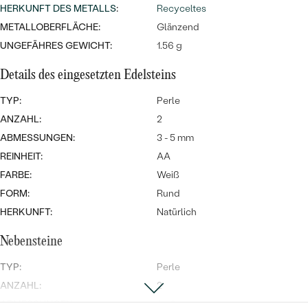
MIT SALT AND PEPPER DIAMANTEN
LUXURIÖSE
HERKUNFT DES METALLS
:
Recyceltes
PREISWERTE
EDELSTEINSCHMUCK
METALLOBERFLÄCHE:
Glänzend
Meistverkaufte
MIT EDELSTEIN
UNGEFÄHRES GEWICHT:
1.56 g
LUXURIÖSE
SCHMUCK MIT LAB GROWN
Eheringe
Details des eingesetzten Edelsteins
DIAMANTEN
NACH MATERIAL
TYP:
Perle
GOLD
PERLENSCHMUCK
ANZAHL:
2
ANSCHAUEN
ABMESSUNGEN:
PLATIN
3 - 5 mm
NACH STYL
REINHEIT:
AA
SILBER
FARBE:
Weiß
PERSONALISIERT
FORM:
Rund
HERKUNFT:
Natürlich
SYMBOLISCH
Nebensteine
MINIMALISTISCH
TYP:
Perle
NACH ANLASS
ANZAHL:
2
ABMESSUNGEN:
4 - 6 mm