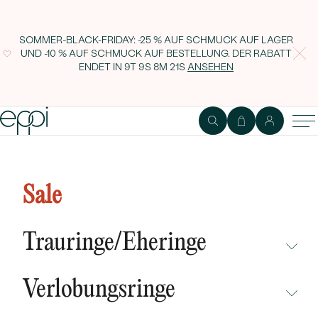
SOMMER-BLACK-FRIDAY: -25 % AUF SCHMUCK AUF LAGER
UND -10 % AUF SCHMUCK AUF BESTELLUNG. DER RABATT
ENDET IN
9T 9S 8M 20S
ANSEHEN
Goldene Perlenohrringe im
minimalistischen Stil Norah
Sale
Trauringe/Eheringe
NICHT ÜBERSEHEN
Verlobungsringe
NEUHEITEN
NICHT ÜBERSEHEN