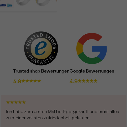
METALLOBERFLÄCHE:
UNGEFÄHRES GEWICHT:
besetzter Edelstein
TYP:
ANZAHL:
KARATGEWICHT:
ABMESSUNGEN:
Trusted shop Bewertungen
Google Bewertungen
REINHEIT:
4.9
4.9
FARBE:
FORM:
SCHLIFF:
Ich habe zum ersten Mal bei Eppi gekauft und es ist alles
zu meiner vollsten Zufriedenheit gelaufen.