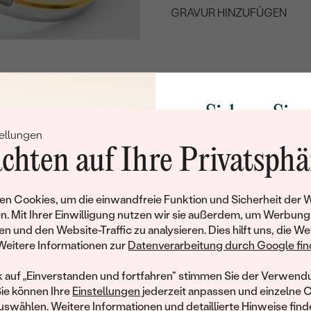
GRAVUR HINZUFÜGEN
WÄHLEN SIE SCHRIF
Geben Sie Initialen/Text e
15
/ 15 ZEICHEN
Sichern Sie 
ellungen
Rabatt auf Ih
chten auf Ihre Privatsphä
Lebenslanger
Kostenl
Schmucks
Service
Rü
Werden Sie Teil unse
n Cookies, um die einwandfreie Funktion und Sicherheit der 
und entdecken Sie die W
n. Mit Ihrer Einwilligung nutzen wir sie außerdem, um Werbung
gefertigten Schmucks
en und den Website-Traffic zu analysieren. Dies hilft uns, die We
Produktdetails
hat dieses Schmuckstück bereits seinen Besitzer 
Willkommensgeschen
Weitere Informationen zur
Datenverarbeitung durch Google find
Ihnen umgehend einen 
ähnliche Produkte, die auf Sie warten. Wenn Sie über die Verfü
Herrenring
Ihren ersten Ein
informiert werden möchten, hinterlassen Sie uns bitte Ihre E-Mail
k auf „Einverstanden und fortfahren" stimmen Sie der Verwendu
DICKE:
Sie können Ihre
Einstellungen
jederzeit anpassen und einzelne 
swählen. Weitere Informationen und detaillierte Hinweise finde