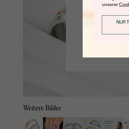
unserer
Cook
NUR 
Weitere Bilder