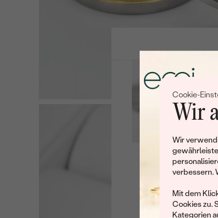
Cookie-Einst
Wir a
Wir verwende
gewährleiste
personalisier
Leider 
verbessern. 
Wir haben noch viele 
Mit dem Klic
Cookies zu. 
Kategorien au