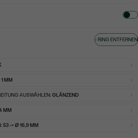
TART AUS
-
RING ENTFERNEN
in
K
:
1 MM
EITUNG AUSWÄHLEN:
GLÄNZEND
4 MM
:
53 -> Ø 16,9 MM