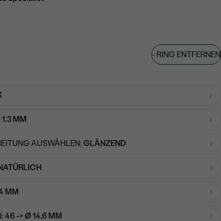
-
RING ENTFERNEN
K
:
1.3 MM
EITUNG AUSWÄHLEN:
GLÄNZEND
NATÜRLICH
4 MM
:
46 -> Ø 14,6 MM