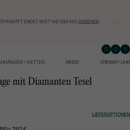
ER RABATT ENDET IN
8T 14S 12M 55S
ANSEHEN
ANHÄNGER / KETTEN
RINGE
VREMMY UHR
ge mit Diamanten Tesel
LIEFEROPTIONEN
+ 292 €
UNG