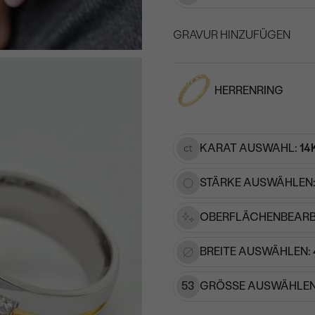
GRAVUR HINZUFÜGEN
WÄHLEN SIE SCHRIF
HERRENRING
Geben Sie Initialen/Text e
15
/ 15 ZEICHEN
KARAT AUSWAHL:
14
STÄRKE AUSWÄHLEN
OBERFLÄCHENBEARB
BREITE AUSWÄHLEN:
53
GRÖSSE AUSWÄHLEN