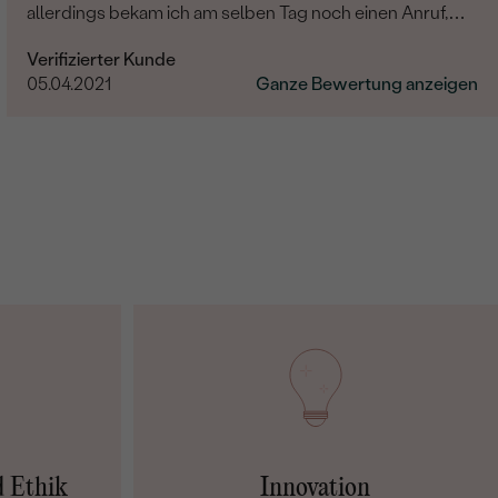
allerdings bekam ich am selben Tag noch einen Anruf,
dass sie doch zufälligerweise am gleichen Tag raus geht.
Verifizierter Kunde
Lieferung war superschnell. Man wird hervorragend
05.04.2021
Ganze Bewertung anzeigen
betreut. Vielen Dank
d Ethik
Innovation