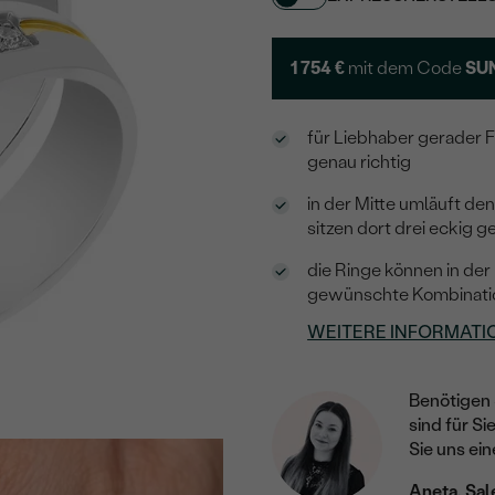
1 754 €
mit dem Code
SU
für Liebhaber gerader 
genau richtig
in der Mitte umläuft de
sitzen dort drei eckig 
die Ringe können in der
gewünschte Kombination
WEITERE INFORMATI
Benötigen 
sind für Si
Sie uns ein
Aneta, Sal