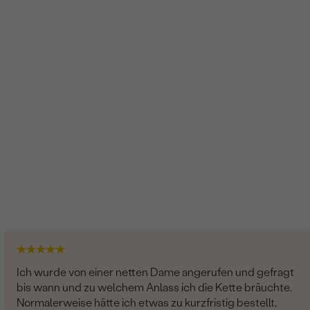
Glänzend
2.98 g
Diamant
3
0.06 ct
1.75 mm (0.02ct)
SI1
G-H
Rund
Sehr gut
Ich wurde von einer netten Dame angerufen und gefragt
bis wann und zu welchem Anlass ich die Kette bräuchte.
Normalerweise hätte ich etwas zu kurzfristig bestellt,