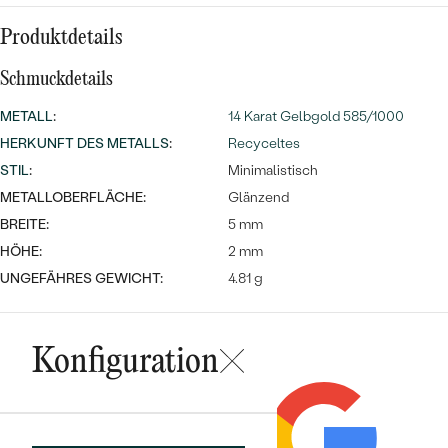
MIT SALT AND PEPPER DIAMANTEN
LUXURIÖSE
PREISWERTE
EDELSTEINSCHMUCK
Produktdetails
Meistverkaufte
MIT EDELSTEIN
Schmuckdetails
LUXURIÖSE
SCHMUCK MIT LAB GROWN
Eheringe
DIAMANTEN
NACH MATERIAL
METALL
:
14 Karat Gelbgold 585/1000
HERKUNFT DES METALLS
:
Recyceltes
GOLD
PERLENSCHMUCK
STIL
:
Minimalistisch
METALLOBERFLÄCHE:
Glänzend
ANSCHAUEN
PLATIN
BREITE:
5 mm
NACH STYL
SILBER
HÖHE:
2 mm
PERSONALISIERT
UNGEFÄHRES GEWICHT:
4.81 g
SYMBOLISCH
Konfiguration
MINIMALISTISCH
NACH ANLASS