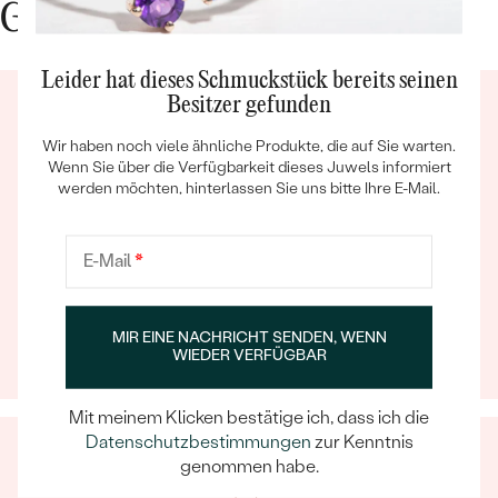
Gute Gründe für Eppi
Leider hat dieses Schmuckstück bereits seinen
Besitzer gefunden
Wir haben noch viele ähnliche Produkte, die auf Sie warten.
Wenn Sie über die Verfügbarkeit dieses Juwels informiert
werden möchten, hinterlassen Sie uns bitte Ihre E-Mail.
Bestseller
Ein Eppi-sches Erlebnis
E-Mail
*
Wenn Sie online oder persönlich einkaufen, können Sie
sich darauf verlassen, dass unser Team dafür sorgt,
ANSEHEN
dass schon die Auswahl eines Schmuckstücks zu
MIR EINE NACHRICHT SENDEN, WENN
einem unvergesslichen Erlebnis wird.
WIEDER VERFÜGBAR
Mit meinem Klicken bestätige ich, dass ich die
Datenschutzbestimmungen
zur Kenntnis
genommen habe.