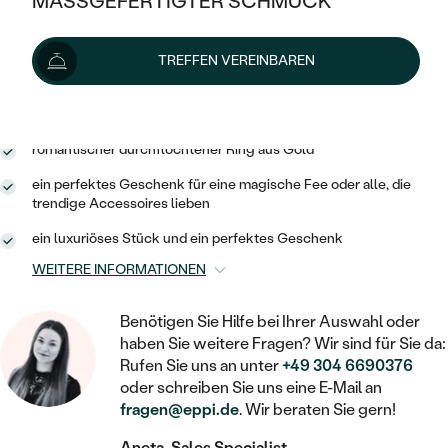
MASSGEFERTIGTER SCHMUCK
SILBER
Lieferoptionen
MIT MEHREREN DIAMANTEN
NACH STYL
GOLD
AUSVERKAUF
AUSVERKAUF
TREFFEN VEREINBAREN
PLATIN
KLASSISCH
HALO
SILBER
WENN SCHMUCK HILFT
1 303 €
mit dem Code
SUN10
.
NACH MATERIAL
MINIMALISTISCHE
DREI STEINE
PLATIN
NACH STYL
GOLD
NACH TYP
romantischer durchflochtener Ring aus Gold
MEMOIRE
OHRSTECKER
VINTAGE
ein perfektes Geschenk für eine magische Fee oder alle, die
OHRRINGE
SILBER
NACH STYL
trendige Accessoires lieben
V-FORM
CREOLEN
IM SET
SOLITÄR
RINGE
ein luxuriöses Stück und ein perfektes Geschenk
PLATIN
VINTAGE
MINIMALISTISCHE
AUSSERGEWÖHNLICH
WEITERE INFORMATIONEN
ZUR GEBURT EINES KINDES
ANHÄNGER / KETTEN
AUSSERGEWÖHNLICHE
NACH STYL
OHRHÄNGER
Benötigen Sie Hilfe bei Ihrer Auswahl oder
PERSONALISIERT
ARMBÄNDER
GESTALTE EINEN RING
haben Sie weitere Fragen? Wir sind für Sie da:
MEMOIRE
GEHÄMMERTE
SOLITÄR
Rufen Sie uns an unter
+49 304 6690376
WÄHLE EINEN RING
MIT STERNZEICHEN
SCHMUCKSET
oder schreiben Sie uns eine E-Mail an
MINIMALISTISCHE
VON HAND GRAVIERTE
fragen@eppi.de
. Wir beraten Sie gern!
HERZ
DIAMANTEN ZUM EINFASSEN
MINIMALISTISCH
HERRENSCHMUCK
Aneta, Sales Specialist