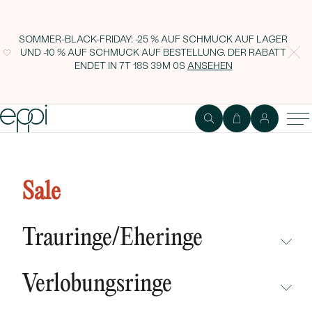
SOMMER-BLACK-FRIDAY: -25 % AUF SCHMUCK AUF LAGER
UND -10 % AUF SCHMUCK AUF BESTELLUNG. DER RABATT
ENDET IN
7T 18S 38M 59S
ANSEHEN
Geflochtener Goldring Radenas
Sale
Trauringe/Eheringe
NICHT ÜBERSEHEN
Verlobungsringe
NEUHEITEN
NICHT ÜBERSEHEN