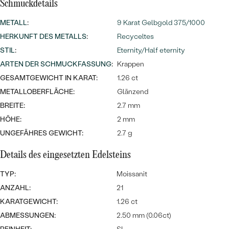
Meistverkaufte
Schmuckdetails
NACH DER FARBE
Meistverkaufte
METALL
:
9 Karat Gelbgold 375/1000
Ohrrinnge
NACH DER FORM
HERKUNFT DES METALLS
:
Recyceltes
Ringe
STIL
:
Eternity/Half eternity
MASSGEFERTIGTER
Personalisierte
ARTEN DER SCHMUCKFASSUNG
:
Krappen
ANSEHEN
GESAMTGEWICHT IN KARAT:
1.26 ct
DIAMANTEN
Halsketten
METALLOBERFLÄCHE:
Glänzend
ANSEHEN
BREITE:
2.7 mm
HÖHE:
2 mm
UNGEFÄHRES GEWICHT:
2.7 g
ANSEHEN
Wave Kollektion
Details des eingesetzten Edelsteins
TYP:
Moissanit
ANZAHL:
21
ANSEHEN
KARATGEWICHT:
1.26 ct
ABMESSUNGEN:
2.50 mm (0.06ct)