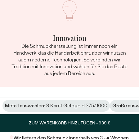
Innovation
Die Schmuckherstellung ist immer noch ein
Handwerk, das die Handarbeit ehrt, aber wir nutzen
auch moderne Technologien. So verbinden wir
Tradition mit Innovation und wählen für Sie das Beste
aus jedem Bereich aus.
Metall auswählen:
9 Karat Gelbgold 375/1000
Größe ausw
ZUM WARENKORB HINZUFÜGEN -
939 €
Wir liefern den Schmuck innerhalb von 3 - 4 Wochen.