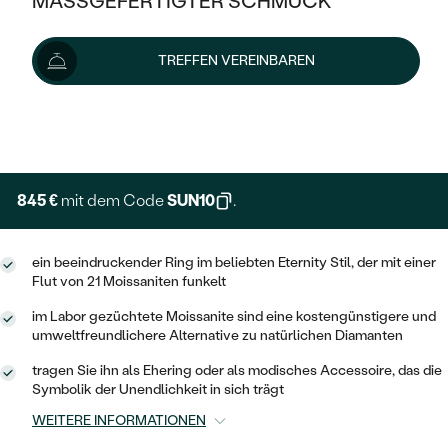
MASSGEFERTIGTER SCHMUCK
939 €
SILBER
MIT MEHREREN DIAMANTEN
NACH STYL
GOLD
AUSVERKAUF
AUSVERKAUF
Wir liefern den Schmuck innerhalb von 3 - 4 Wochen.
TREFFEN VEREINBAREN
PLATIN
KLASSISCH
HALO
Lieferoptionen
SILBER
WENN SCHMUCK HILFT
NACH MATERIAL
MINIMALISTISCHE
DREI STEINE
PLATIN
+ 188 €
NACH STYL
EXPRESSHERSTELLUNG
GOLD
NACH TYP
MEMOIRE
OHRSTECKER
VINTAGE
OHRRINGE
SILBER
NACH STYL
845 €
mit dem Code
SUN10
.
V-FORM
CREOLEN
IM SET
SOLITÄR
RINGE
PLATIN
VINTAGE
ein beeindruckender Ring im beliebten Eternity Stil, der mit einer
MINIMALISTISCHE
AUSSERGEWÖHNLICH
Flut von 21 Moissaniten funkelt
ZUR GEBURT EINES KINDES
ANHÄNGER / KETTEN
AUSSERGEWÖHNLICHE
NACH STYL
OHRHÄNGER
im Labor gezüchtete Moissanite sind eine kostengünstigere und
PERSONALISIERT
ARMBÄNDER
GESTALTE EINEN RING
umweltfreundlichere Alternative zu natürlichen Diamanten
MEMOIRE
GEHÄMMERTE
SOLITÄR
tragen Sie ihn als Ehering oder als modisches Accessoire, das die
WÄHLE EINEN RING
MIT STERNZEICHEN
SCHMUCKSET
Symbolik der Unendlichkeit in sich trägt
MINIMALISTISCHE
VON HAND GRAVIERTE
HERZ
WEITERE INFORMATIONEN
DIAMANTEN ZUM EINFASSEN
MINIMALISTISCH
HERRENSCHMUCK