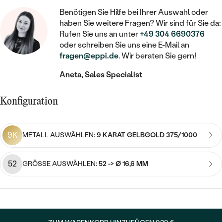
STATEMENT
MIT FÜLLUNG
KINDER
LAB GROWN DIAMANTEN ZUM
Benötigen Sie Hilfe bei Ihrer Auswahl oder
MEDAILLON
SCHMUCK FÜR KINDER
haben Sie weitere Fragen? Wir sind für Sie da:
SIEGELRINGE
EINFASSEN
IM SET
PIERCINGS
Rufen Sie uns an unter
+49 304 6690376
KETTEN
BROSCHEN
oder schreiben Sie uns eine E-Mail an
PERSONALISIERT
FARBIGE DIAMANTEN ZUM EINFASSEN
fragen@eppi.de
. Wir beraten Sie gern!
NACH PREIS
HERZKETTEN
SCHMUCKZUBEHÖR
NACH STEIN
Aneta, Sales Specialist
GÜNSTIG
NACH EDELSTEIN
NACH EDELSTEIN
MIT DIAMANT
MIT TIEREN
NACH MATERIAL
MIT DIAMANT
Konfiguration
MIT DIAMANT
LUXURIÖSE
MIT EDELSTEIN
GOLD
NACH EDELSTEIN
MIT EDELSTEIN
MIT LAB GROWN DIAMANT
PERLENOHRRINGE
9K
METALL AUSWÄHLEN:
9 KARAT GELBGOLD 375/1000
MIT DIAMANT
SILBER
PERLENRINGE
MIT MOISSANIT
MIT EDELSTEIN
PLATIN
NACH PREIS
52
GRÖSSE AUSWÄHLEN:
52 -> Ø 16,6 MM
MIT FARBIGEN DIAMANTEN
NACH PREIS
PREISWERTE
PERLENKETTEN
NACH STEIN
MIT SCHWARZEN DIAMANTEN
PREISWERTE
LUXURIÖSE
DIAMANTSCHMUCK
NACH PREIS