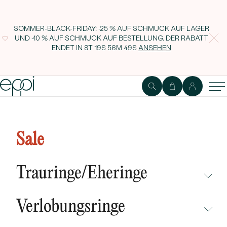
SOMMER-BLACK-FRIDAY: -25 % AUF SCHMUCK AUF LAGER
UND -10 % AUF SCHMUCK AUF BESTELLUNG. DER RABATT
ENDET IN
8T 19S 56M 48S
ANSEHEN
Eternity Ring mit Moissaniten
Sykes
Sale
Trauringe/Eheringe
NICHT ÜBERSEHEN
Verlobungsringe
NEUHEITEN
NICHT ÜBERSEHEN