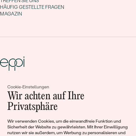
TREFFEN SIE UNS
HÄUFIG GESTELLTE FRAGEN
MAGAZIN
Gemeinsam erschaffen wir
Cookie-Einstellungen
Wir achten auf Ihre
Geschichten von Schönheit und
Privatsphäre
Liebe
Wir verwenden Cookies, um die einwandfreie Funktion und
Begleiten Sie uns!
Sicherheit der Website zu gewährleisten. Mit Ihrer Einwilligung
nutzen wir sie außerdem, um Werbung zu personalisieren und