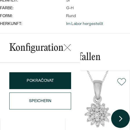
REINHEIT:
SI
FARBE:
G-H
FORM:
Rund
HERKUNFT:
Im Labor hergestellt
Konfiguration
Bestseller
Das könnte Ihnen gefallen
POKRAČOVAT
ANSEHEN
SPEICHERN