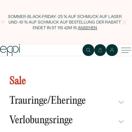
SOMMER-BLACK-FRIDAY: -25 % AUF SCHMUCK AUF LAGER
UND -10 % AUF SCHMUCK AUF BESTELLUNG. DER RABATT
ENDET IN
9T 11S 42M 0S
ANSEHEN
Eternity-Ring mit Lab Grown
Diamanten und Ring im
Sale
Komfort-Stil Mirica
Trauringe/Eheringe
NICHT ÜBERSEHEN
Verlobungsringe
NEUHEITEN
NICHT ÜBERSEHEN