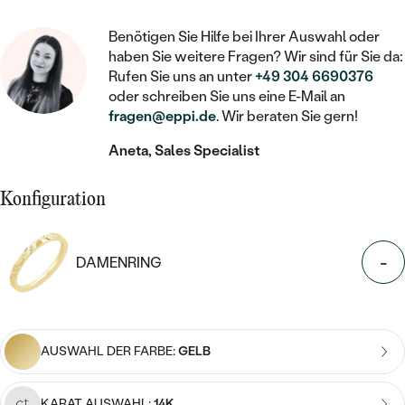
STATEMENT
MIT FÜLLUNG
KINDER
LAB GROWN DIAMANTEN ZUM
MEDAILLON
SCHMUCK FÜR KINDER
Benötigen Sie Hilfe bei Ihrer Auswahl oder
SIEGELRINGE
EINFASSEN
IM SET
PIERCINGS
haben Sie weitere Fragen? Wir sind für Sie da:
KETTEN
BROSCHEN
Rufen Sie uns an unter
+49 304 6690376
PERSONALISIERT
FARBIGE DIAMANTEN ZUM EINFASSEN
oder schreiben Sie uns eine E-Mail an
NACH PREIS
HERZKETTEN
SCHMUCKZUBEHÖR
NACH STEIN
fragen@eppi.de
. Wir beraten Sie gern!
GÜNSTIG
NACH EDELSTEIN
NACH EDELSTEIN
MIT DIAMANT
Aneta, Sales Specialist
MIT TIEREN
NACH MATERIAL
MIT DIAMANT
MIT DIAMANT
LUXURIÖSE
MIT EDELSTEIN
Konfiguration
GOLD
NACH EDELSTEIN
MIT EDELSTEIN
MIT LAB GROWN DIAMANT
PERLENOHRRINGE
MIT DIAMANT
SILBER
-
DAMENRING
PERLENRINGE
MIT MOISSANIT
MIT EDELSTEIN
PLATIN
NACH PREIS
MIT FARBIGEN DIAMANTEN
NACH PREIS
PREISWERTE
PERLENKETTEN
AUSWAHL DER FARBE:
GELB
NACH STEIN
MIT SCHWARZEN DIAMANTEN
PREISWERTE
LUXURIÖSE
DIAMANTSCHMUCK
NACH PREIS
KARAT AUSWAHL:
14K