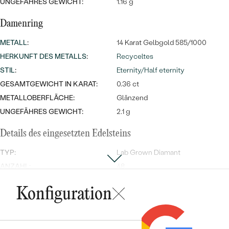
UNGEFÄHRES GEWICHT:
1.16 g
Damenring
METALL
:
14 Karat Gelbgold 585/1000
HERKUNFT DES METALLS
:
Recyceltes
STIL
:
Eternity/Half eternity
GESAMTGEWICHT IN KARAT:
0.36 ct
METALLOBERFLÄCHE:
Glänzend
UNGEFÄHRES GEWICHT:
2.1 g
Details des eingesetzten Edelsteins
TYP:
Lab Grown Diamant
ANZAHL:
48
KARATGEWICHT:
0.36 ct
Konfiguration
ABMESSUNGEN:
1.2 mm (0.0075ct)
REINHEIT:
SI
FARBE:
G-H