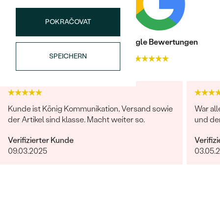
FORM:
Prinzess
HERKUNFT:
Im Labor hergestellt
POKRAČOVAT
Trusted shop Bewertungen
Google Bewertungen
SPEICHERN
4.9
4.9
Kunde ist König Kommunikation, Versand sowie
War all
der Artikel sind klasse. Macht weiter so.
und de
Verifizierter Kunde
Verifiz
09.03.2025
03.05.