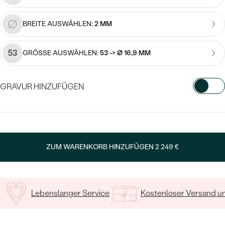
Meistverkaufte
NACH DER FARBE
Meistverkaufte
Ohrrinnge
BREITE AUSWÄHLEN:
2 MM
NACH DER FORM
Ringe
53
GRÖSSE AUSWÄHLEN:
53 -> Ø 16,9 MM
MASSGEFERTIGTER
Personalisierte
ANSEHEN
DIAMANTEN
Halsketten
GRAVUR HINZUFÜGEN
ANSEHEN
WÄHLEN SIE SCHRIFTART AUS
ANSEHEN
Geben Sie Initialen/Text ein
Wave Kollektion
ZUM WARENKORB HINZUFÜGEN
2 249 €
15
/ 15 ZEICHEN
ANSEHEN
Lebenslanger Service
Kostenloser Versand 