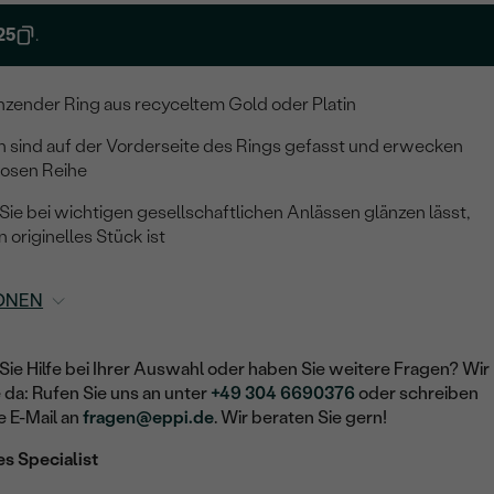
25
.
zender Ring aus recyceltem Gold oder Platin
n sind auf der Vorderseite des Rings gefasst und erwecken
losen Reihe
ie bei wichtigen gesellschaftlichen Anlässen glänzen lässt,
n originelles Stück ist
ONEN
Sie Hilfe bei Ihrer Auswahl oder haben Sie weitere Fragen? Wir
e da: Rufen Sie uns an unter
+49 304 6690376
oder schreiben
e E-Mail an
fragen@eppi.de
. Wir beraten Sie gern!
es Specialist