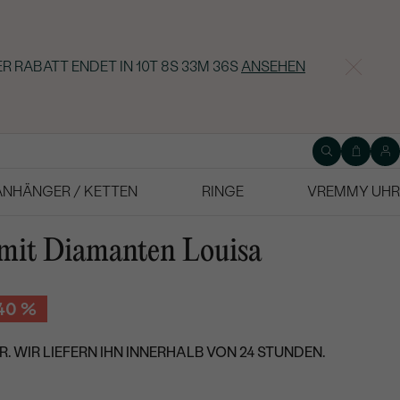
ER RABATT ENDET IN
10T 8S 33M 35S
ANSEHEN
ANHÄNGER / KETTEN
RINGE
VREMMY UHR
 mit Diamanten Louisa
40 %
. WIR LIEFERN IHN INNERHALB VON 24 STUNDEN.