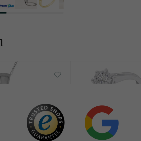
n
Nuria
von € 949