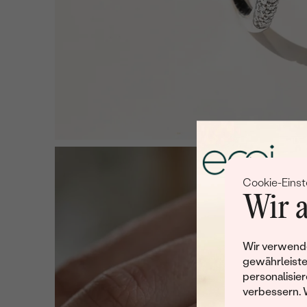
Cookie-Einst
Wir a
Wir verwende
gewährleiste
personalisier
verbessern. 