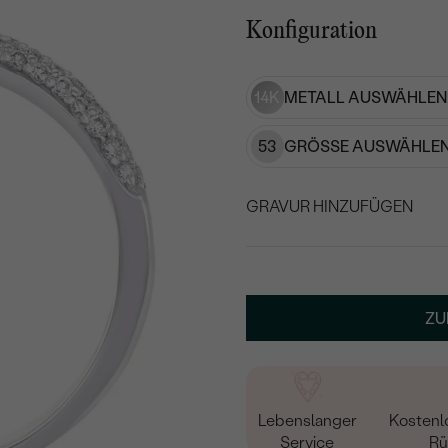
Konfiguration
14K
METALL AUSWÄHLEN
53
GRÖSSE AUSWÄHLEN
GRAVUR HINZUFÜGEN
WÄHLEN SIE SCHRIF
Geben Sie Initialen/Text e
ZU
15
/ 15 ZEICHEN
Lebenslanger
Kostenl
Service
Rü