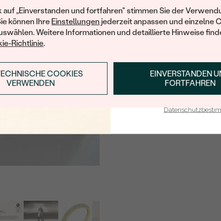
Ihren ersten Ein
FORM:
k auf „Einverstanden und fortfahren" stimmen Sie der Verwendu
Sie können Ihre
Einstellungen
jederzeit anpassen und einzelne 
HERKUNFT:
swählen. Weitere Informationen und detaillierte Hinweise finde
ie-Richtlinie
.
TECHNISCHE COOKIES
EINVERSTANDEN 
ANMELDEN & RABAT
VERWENDEN
FORTFAHREN
E-Mail-Adresse je bei uns i
Datenschutzbest