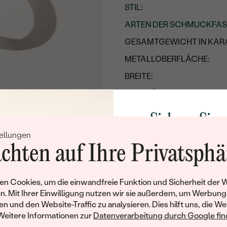
STIL
:
ARTEN DER SCHMUCKFA
GESAMTGEWICHT IN KARA
METALLOBERFLÄCHE:
BREITE:
UNGEFÄHRES GEWICHT:
Details des eingesetzten Edels
Sichern Sie 
TYP:
ellungen
Rabatt auf Ih
chten auf Ihre Privatsphä
ANZAHL:
Schmucks
KARATGEWICHT:
Werden Sie Teil unse
n Cookies, um die einwandfreie Funktion und Sicherheit der 
ABMESSUNGEN:
und entdecken Sie die W
n. Mit Ihrer Einwilligung nutzen wir sie außerdem, um Werbung
gefertigten Schmucks
REINHEIT:
en und den Website-Traffic zu analysieren. Dies hilft uns, die We
Willkommensgeschen
Weitere Informationen zur
Datenverarbeitung durch Google find
FARBE:
Ihnen umgehend einen 