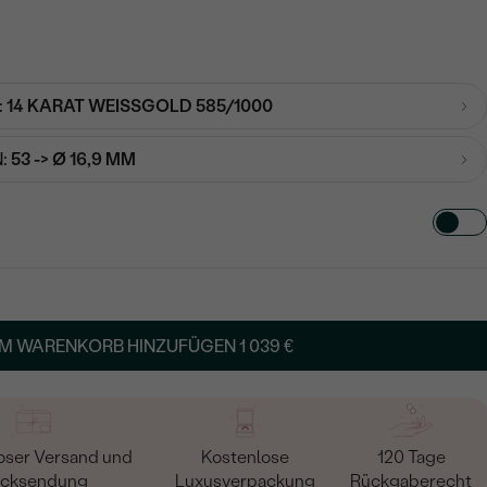
:
14 KARAT WEISSGOLD 585/1000
:
53 -> Ø 16,9 MM
TART AUS
in
M WARENKORB HINZUFÜGEN
1 039 €
oser Versand und
Kostenlose
120 Tage
cksendung
Luxusverpackung
Rückgaberecht