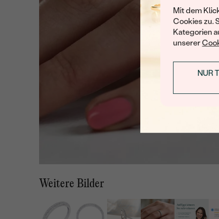
Mit dem Klic
Cookies zu. 
Kategorien au
unserer
Cook
NUR 
Weitere Bilder