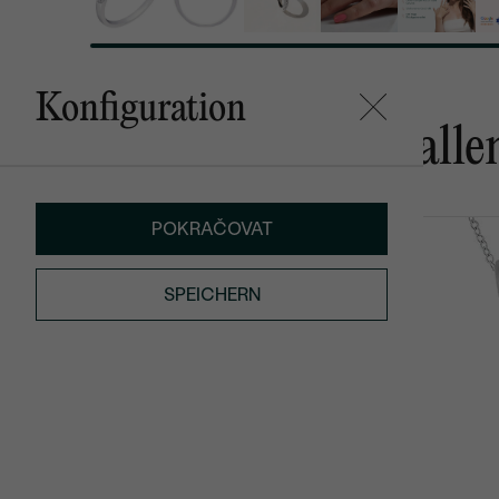
Konfiguration
Das könnte Ihnen gefalle
POKRAČOVAT
Albie
Alger
AUF LAGER
€ 139
von € 579
SPEICHERN