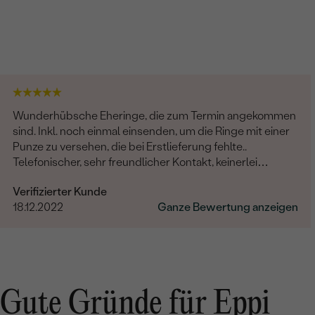
Wunderhübsche Eheringe, die zum Termin angekommen
sind. Inkl. noch einmal einsenden, um die Ringe mit einer
Punze zu versehen, die bei Erstlieferung fehlte..
Telefonischer, sehr freundlicher Kontakt, keinerlei
Probleme hinsichtlich der kompletten Abwicklung. Die
Verifizierter Kunde
Hochzeit rundum gelungen, das Brautpaar glücklich.
18.12.2022
Ganze Bewertung anzeigen
Vielen lieben Dank auch noch Mal an dieser Stelle.
Gute Gründe für Eppi