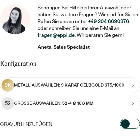
STATEMENT
MIT FÜLLUNG
KINDER
LAB GROWN DIAMANTEN ZUM
Benötigen Sie Hilfe bei Ihrer Auswahl oder
MEDAILLON
SCHMUCK FÜR KINDER
haben Sie weitere Fragen? Wir sind für Sie da:
SIEGELRINGE
EINFASSEN
IM SET
PIERCINGS
Rufen Sie uns an unter
+49 304 6690376
KETTEN
BROSCHEN
oder schreiben Sie uns eine E-Mail an
PERSONALISIERT
FARBIGE DIAMANTEN ZUM EINFASSEN
fragen@eppi.de
. Wir beraten Sie gern!
NACH PREIS
HERZKETTEN
SCHMUCKZUBEHÖR
NACH STEIN
Aneta, Sales Specialist
GÜNSTIG
NACH EDELSTEIN
NACH EDELSTEIN
MIT DIAMANT
MIT TIEREN
NACH MATERIAL
MIT DIAMANT
Konfiguration
MIT DIAMANT
LUXURIÖSE
MIT EDELSTEIN
GOLD
NACH EDELSTEIN
MIT EDELSTEIN
MIT LAB GROWN DIAMANT
PERLENOHRRINGE
9K
METALL AUSWÄHLEN:
9 KARAT GELBGOLD 375/1000
MIT DIAMANT
SILBER
PERLENRINGE
MIT MOISSANIT
MIT EDELSTEIN
PLATIN
NACH PREIS
52
GRÖSSE AUSWÄHLEN:
52 -> Ø 16,6 MM
MIT FARBIGEN DIAMANTEN
NACH PREIS
PREISWERTE
PERLENKETTEN
NACH STEIN
GRAVUR HINZUFÜGEN
MIT SCHWARZEN DIAMANTEN
PREISWERTE
LUXURIÖSE
DIAMANTSCHMUCK
WÄHLEN SIE SCHRIFTART AUS
NACH PREIS