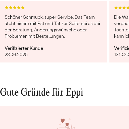
Schöner Schmuck, super Service. Das Team
Die Wa
steht einem mit Rat und Tat zur Seite, sei es bei
verpack
der Beratung, Änderungswünsche oder
Tochte
Problemen mit Bestellungen.
kann i
langleb
Verifizierter Kunde
Verifiz
nicht k
23.06.2025
13.10.2
Gute Gründe für Eppi