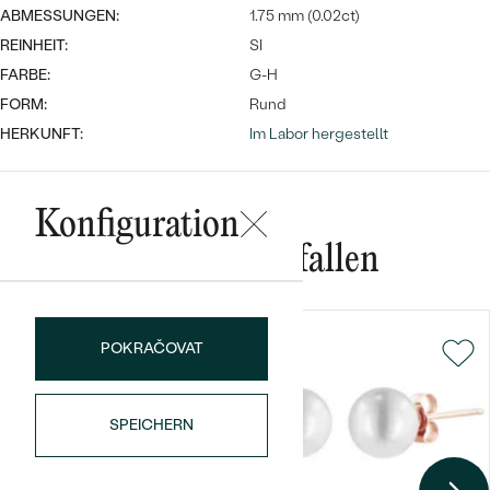
ABMESSUNGEN:
1.75 mm (0.02ct)
REINHEIT:
SI
FARBE:
G-H
FORM:
Rund
HERKUNFT:
Im Labor hergestellt
Bestseller
Konfiguration
Das könnte Ihnen gefallen
ANSEHEN
POKRAČOVAT
SPEICHERN