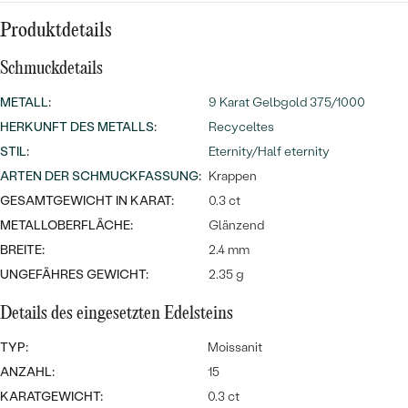
Meistverkaufte
NACH DER FARBE
Meistverkaufte
Produktdetails
Ohrrinnge
NACH DER FORM
Schmuckdetails
Ringe
MASSGEFERTIGTER
Personalisierte
METALL
:
9 Karat Gelbgold 375/1000
HERKUNFT DES METALLS
:
Recyceltes
ANSEHEN
DIAMANTEN
Halsketten
STIL
:
Eternity/Half eternity
ANSEHEN
ARTEN DER SCHMUCKFASSUNG
:
Krappen
GESAMTGEWICHT IN KARAT:
0.3 ct
METALLOBERFLÄCHE:
Glänzend
ANSEHEN
Wave Kollektion
BREITE:
2.4 mm
UNGEFÄHRES GEWICHT:
2.35 g
Details des eingesetzten Edelsteins
ANSEHEN
TYP:
Moissanit
ANZAHL:
15
KARATGEWICHT:
0.3 ct