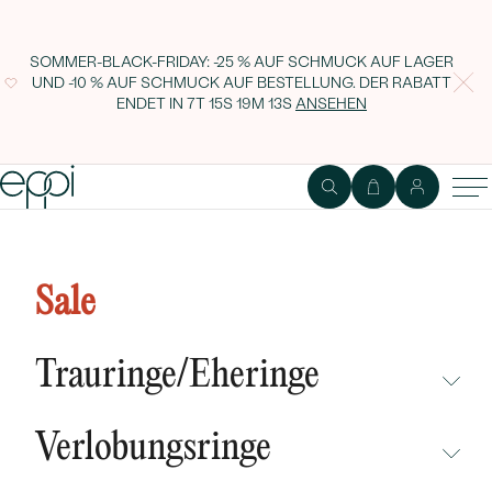
SOMMER-BLACK-FRIDAY: -25 % AUF SCHMUCK AUF LAGER
UND -10 % AUF SCHMUCK AUF BESTELLUNG. DER RABATT
ENDET IN
7T 15S 19M 12S
ANSEHEN
Eternity Ring mit 1.75 mm
Moissaniten Amire
Sale
Trauringe/Eheringe
NICHT ÜBERSEHEN
Verlobungsringe
NEUHEITEN
NICHT ÜBERSEHEN