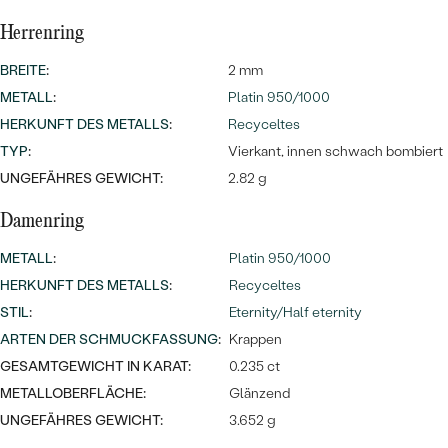
Herrenring
BREITE
:
2 mm
METALL
:
Platin 950/1000
HERKUNFT DES METALLS
:
Recyceltes
TYP
:
Vierkant, innen schwach bombiert
UNGEFÄHRES GEWICHT:
2.82 g
Bestseller
Damenring
METALL
:
Platin 950/1000
ANSEHEN
HERKUNFT DES METALLS
:
Recyceltes
STIL
:
Eternity/Half eternity
ARTEN DER SCHMUCKFASSUNG
:
Krappen
GESAMTGEWICHT IN KARAT:
0.235 ct
METALLOBERFLÄCHE:
Glänzend
UNGEFÄHRES GEWICHT:
3.652 g