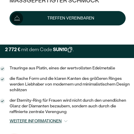
MASSGEFERTIGTER SCHMUCK
SILBER
Wir liefern den Schmuck innerhalb von 3 - 4 Wochen.
MIT MEHREREN DIAMANTEN
NACH STYL
GOLD
AUSVERKAUF
AUSVERKAUF
Lieferoptionen
TREFFEN VEREINBAREN
PLATIN
KLASSISCH
HALO
SILBER
WENN SCHMUCK HILFT
+ 462 €
EXPRESSHERSTELLUNG
NACH MATERIAL
MINIMALISTISCHE
DREI STEINE
PLATIN
NACH STYL
GOLD
NACH TYP
2 772 €
MEMOIRE
mit dem Code
SUN10
.
OHRSTECKER
VINTAGE
OHRRINGE
SILBER
NACH STYL
V-FORM
CREOLEN
IM SET
Trauringe aus Platin, eines der wertvollsten Edelmetalle
SOLITÄR
RINGE
PLATIN
VINTAGE
die flache Form und die klaren Kanten des größeren Ringes
MINIMALISTISCHE
AUSSERGEWÖHNLICH
werden Liebhaber von modernem und minimalistischem Design
ZUR GEBURT EINES KINDES
ANHÄNGER / KETTEN
schätzen
AUSSERGEWÖHNLICHE
NACH STYL
OHRHÄNGER
PERSONALISIERT
ARMBÄNDER
GESTALTE EINEN RING
der Eternity-Ring für Frauen wird nicht durch den unendlichen
MEMOIRE
Glanz der Diamanten bezaubern, sondern auch durch die
GEHÄMMERTE
SOLITÄR
raffinierte zentrale Verengung
WÄHLE EINEN RING
MIT STERNZEICHEN
SCHMUCKSET
MINIMALISTISCHE
VON HAND GRAVIERTE
WEITERE INFORMATIONEN
HERZ
DIAMANTEN ZUM EINFASSEN
MINIMALISTISCH
HERRENSCHMUCK