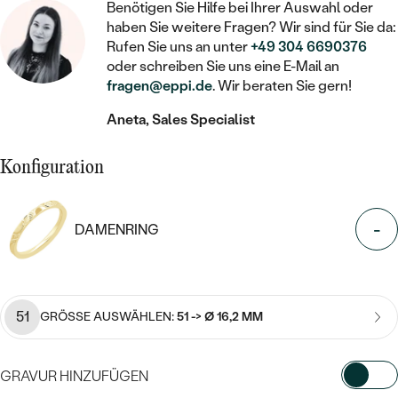
STATEMENT
MIT FÜLLUNG
Benötigen Sie Hilfe bei Ihrer Auswahl oder
KINDER
LAB GROWN DIAMANTEN ZUM
MEDAILLON
SCHMUCK FÜR KINDER
haben Sie weitere Fragen? Wir sind für Sie da:
SIEGELRINGE
EINFASSEN
Rufen Sie uns an unter
+49 304 6690376
IM SET
PIERCINGS
oder schreiben Sie uns eine E-Mail an
KETTEN
BROSCHEN
PERSONALISIERT
fragen@eppi.de
. Wir beraten Sie gern!
FARBIGE DIAMANTEN ZUM EINFASSEN
NACH PREIS
HERZKETTEN
SCHMUCKZUBEHÖR
NACH STEIN
Aneta, Sales Specialist
GÜNSTIG
NACH EDELSTEIN
NACH EDELSTEIN
MIT DIAMANT
MIT TIEREN
Konfiguration
NACH MATERIAL
MIT DIAMANT
MIT DIAMANT
LUXURIÖSE
MIT EDELSTEIN
GOLD
NACH EDELSTEIN
MIT EDELSTEIN
-
MIT LAB GROWN DIAMANT
DAMENRING
PERLENOHRRINGE
MIT DIAMANT
SILBER
PERLENRINGE
MIT MOISSANIT
MIT EDELSTEIN
PLATIN
NACH PREIS
MIT FARBIGEN DIAMANTEN
51
GRÖSSE AUSWÄHLEN:
51 -> Ø 16,2 MM
NACH PREIS
PREISWERTE
PERLENKETTEN
NACH STEIN
MIT SCHWARZEN DIAMANTEN
PREISWERTE
LUXURIÖSE
GRAVUR HINZUFÜGEN
DIAMANTSCHMUCK
NACH PREIS