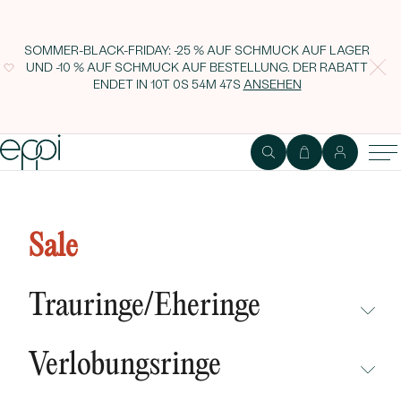
SOMMER-BLACK-FRIDAY: -25 % AUF SCHMUCK AUF LAGER
UND -10 % AUF SCHMUCK AUF BESTELLUNG. DER RABATT
ENDET IN
10T 0S 54M 46S
ANSEHEN
Eheringe aus Platin Rosalind
Sale
Trauringe/Eheringe
NICHT ÜBERSEHEN
Verlobungsringe
NEUHEITEN
NICHT ÜBERSEHEN