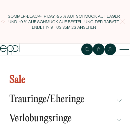
SOMMER-BLACK-FRIDAY: -25 % AUF SCHMUCK AUF LAGER
UND -10 % AUF SCHMUCK AUF BESTELLUNG. DER RABATT
ENDET IN
9T 6S 35M 1S
ANSEHEN
Eheringe aus Gold mit Diamanten
Maxance
Sale
Trauringe/Eheringe
NICHT ÜBERSEHEN
Verlobungsringe
NEUHEITEN
NICHT ÜBERSEHEN