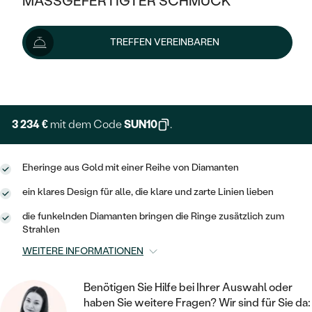
MASSGEFERTIGTER SCHMUCK
3 593 €
SILBER
Preis pro Paar
MIT MEHREREN DIAMANTEN
NACH STYL
GOLD
AUSVERKAUF
AUSVERKAUF
Lieferoptionen
TREFFEN VEREINBAREN
PLATIN
KLASSISCH
HALO
SILBER
WENN SCHMUCK HILFT
NACH MATERIAL
+ 539 €
EXPRESSHERSTELLUNG
MINIMALISTISCHE
DREI STEINE
PLATIN
NACH STYL
GOLD
NACH TYP
MEMOIRE
OHRSTECKER
VINTAGE
3 234 €
mit dem Code
SUN10
.
OHRRINGE
SILBER
NACH STYL
V-FORM
CREOLEN
IM SET
SOLITÄR
RINGE
Eheringe aus Gold mit einer Reihe von Diamanten
PLATIN
VINTAGE
MINIMALISTISCHE
AUSSERGEWÖHNLICH
ein klares Design für alle, die klare und zarte Linien lieben
ZUR GEBURT EINES KINDES
ANHÄNGER / KETTEN
AUSSERGEWÖHNLICHE
NACH STYL
die funkelnden Diamanten bringen die Ringe zusätzlich zum
OHRHÄNGER
Strahlen
PERSONALISIERT
ARMBÄNDER
GESTALTE EINEN RING
MEMOIRE
GEHÄMMERTE
WEITERE INFORMATIONEN
SOLITÄR
WÄHLE EINEN RING
MIT STERNZEICHEN
SCHMUCKSET
MINIMALISTISCHE
VON HAND GRAVIERTE
HERZ
Benötigen Sie Hilfe bei Ihrer Auswahl oder
DIAMANTEN ZUM EINFASSEN
MINIMALISTISCH
HERRENSCHMUCK
haben Sie weitere Fragen? Wir sind für Sie da: