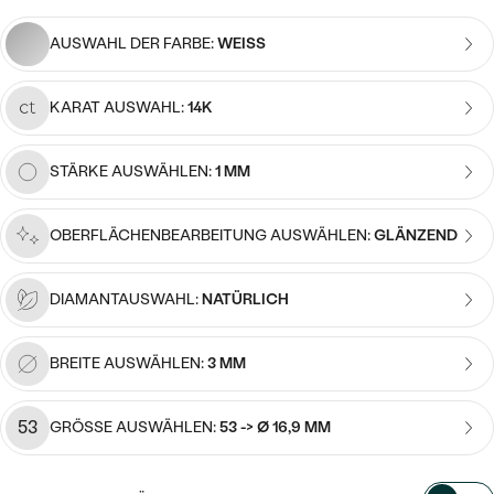
Meistverkaufte
NACH DER FARBE
Meistverkaufte
AUSWAHL DER FARBE:
WEISS
Ohrrinnge
NACH DER FORM
Ringe
KARAT AUSWAHL:
14K
MASSGEFERTIGTER
Personalisierte
ANSEHEN
DIAMANTEN
STÄRKE AUSWÄHLEN:
1 MM
Halsketten
ANSEHEN
OBERFLÄCHENBEARBEITUNG AUSWÄHLEN:
GLÄNZEND
ANSEHEN
DIAMANTAUSWAHL:
NATÜRLICH
Wave Kollektion
BREITE AUSWÄHLEN:
3 MM
ANSEHEN
53
GRÖSSE AUSWÄHLEN:
53 -> Ø 16,9 MM