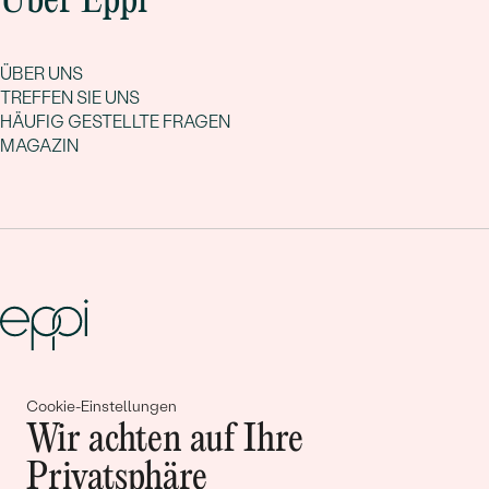
Über Eppi
ÜBER UNS
TREFFEN SIE UNS
HÄUFIG GESTELLTE FRAGEN
MAGAZIN
Gemeinsam erschaffen wir
Cookie-Einstellungen
Wir achten auf Ihre
Geschichten von Schönheit und
Privatsphäre
Liebe