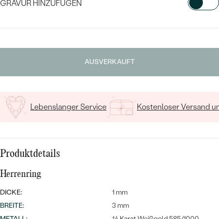
GRAVUR HINZUFÜGEN
WÄHLEN SIE SCHRIFTART AUS
Geben Sie Initialen/Text ein
AUSVERKAUFT
15
/ 15 ZEICHEN
Bestseller
Lebenslanger Service
Kostenloser Versand 
ANSEHEN
Produktdetails
Herrenring
DICKE:
1 mm
BREITE
:
3 mm
METALL
:
14 Karat Weißgold 585/1000