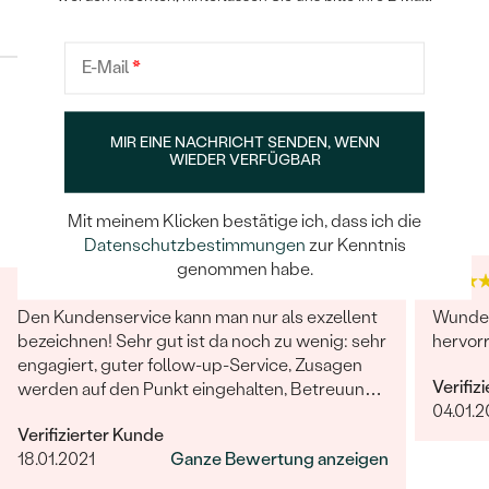
Konfiguration
BREITE
:
3 mm
METALL
:
14 Karat Weißgold 585/1000
E-Mail
*
HERKUNFT DES METALLS
:
Recyceltes
TYP
:
Vierkant, innen schwach bombiert
POKRAČOVAT
ARTEN DER SCHMUCKFASSUNG
:
bündige Fassung
MIR EINE NACHRICHT SENDEN, WENN
UNGEFÄHRES GEWICHT:
1.62 g
WIEDER VERFÜGBAR
Trusted shop Bewertungen
Google Bewertungen
SPEICHERN
besetzter Edelstein
4.9
4.9
Mit meinem Klicken bestätige ich, dass ich die
TYP:
Diamant
Datenschutzbestimmungen
zur Kenntnis
genommen habe.
ANZAHL:
24 (gemäß Ringgröße)
KARATGEWICHT:
0.12 ct
Den Kundenservice kann man nur als exzellent
Wunder
ABMESSUNGEN:
1 mm
bezeichnen! Sehr gut ist da noch zu wenig: sehr
hervor
REINHEIT:
SI
engagiert, guter follow-up-Service, Zusagen
Verifiz
werden auf den Punkt eingehalten, Betreuung
FARBE:
G-H
04.01.
ist herausragend!
FORM:
Rund
Verifizierter Kunde
18.01.2021
Ganze Bewertung anzeigen