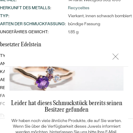
HERKUNFT DES METALLS
:
Recyceltes
TYP
:
Vierkant, innen schwach bombiert
ARTEN DER SCHMUCKFASSUNG
:
bündige Fassung
UNGEFÄHRES GEWICHT:
1.85 g
besetzter Edelstein
TYP:
Diamant
ANZAHL:
24 (gemäß Ringgröße)
KARATGEWICHT:
0.12 ct
ABMESSUNGEN:
1 mm
REINHEIT:
SI
FARBE:
G-H
Leider hat dieses Schmuckstück bereits seinen
FORM:
Rund
Besitzer gefunden
Damenring
Wir haben noch viele ähnliche Produkte, die auf Sie warten.
Wenn Sie über die Verfügbarkeit dieses Juwels informiert
DICKE:
1 mm
werden möchten, hinterlassen Sie uns bitte Ihre E-Mail.