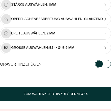
Meistverkaufte
NACH DER FARBE
STÄRKE AUSWÄHLEN:
1 MM
Meistverkaufte
Ohrrinnge
NACH DER FORM
OBERFLÄCHENBEARBEITUNG AUSWÄHLEN:
GLÄNZEND
Ringe
MASSGEFERTIGTER
Personalisierte
BREITE AUSWÄHLEN:
2 MM
ANSEHEN
DIAMANTEN
Halsketten
ANSEHEN
53
GRÖSSE AUSWÄHLEN:
53 -> Ø 16,9 MM
GRAVUR HINZUFÜGEN
ANSEHEN
Wave Kollektion
WÄHLEN SIE SCHRIFTART AUS
Geben Sie Initialen/Text ein
ANSEHEN
ZUM WARENKORB HINZUFÜGEN
1 547 €
15
/ 15 ZEICHEN