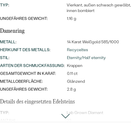
TYP
:
Vierkant, außen schwach gewölbt,
innen bombiert
UNGEFÄHRES GEWICHT:
1.16 g
Damenring
METALL
:
14 Karat Weißgold 585/1000
HERKUNFT DES METALLS
:
Recyceltes
STIL
:
Eternity/Half eternity
ARTEN DER SCHMUCKFASSUNG
:
Krappen
GESAMTGEWICHT IN KARAT:
0.11 ct
METALLOBERFLÄCHE:
Glänzend
UNGEFÄHRES GEWICHT:
2.8 g
Details des eingesetzten Edelsteins
TYP:
Lab Grown Diamant
ANZAHL:
22
KARATGEWICHT:
0.11 ct