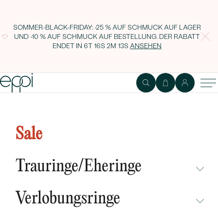
SOMMER-BLACK-FRIDAY: -25 % AUF SCHMUCK AUF LAGER
UND -10 % AUF SCHMUCK AUF BESTELLUNG. DER RABATT
ENDET IN
6T 16S 2M 12S
ANSEHEN
Eheringe aus Eternity-Ring mit
Lab Grown Diamanten und einem
Sale
breiten Komfort-Ring Asne
Trauringe/Eheringe
NICHT ÜBERSEHEN
Verlobungsringe
NEUHEITEN
NICHT ÜBERSEHEN