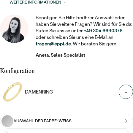
STATEMENT
MIT FÜLLUNG
WEITERE INFORMATIONEN
KINDER
LAB GROWN DIAMANTEN ZUM
MEDAILLON
SCHMUCK FÜR KINDER
SIEGELRINGE
EINFASSEN
IM SET
PIERCINGS
Benötigen Sie Hilfe bei Ihrer Auswahl oder
KETTEN
BROSCHEN
haben Sie weitere Fragen? Wir sind für Sie da:
PERSONALISIERT
FARBIGE DIAMANTEN ZUM EINFASSEN
Rufen Sie uns an unter
+49 304 6690376
NACH PREIS
HERZKETTEN
oder schreiben Sie uns eine E-Mail an
SCHMUCKZUBEHÖR
NACH STEIN
fragen@eppi.de
. Wir beraten Sie gern!
GÜNSTIG
NACH EDELSTEIN
NACH EDELSTEIN
MIT DIAMANT
MIT TIEREN
Aneta, Sales Specialist
NACH MATERIAL
MIT DIAMANT
MIT DIAMANT
LUXURIÖSE
MIT EDELSTEIN
GOLD
Konfiguration
NACH EDELSTEIN
MIT EDELSTEIN
MIT LAB GROWN DIAMANT
PERLENOHRRINGE
MIT DIAMANT
SILBER
PERLENRINGE
MIT MOISSANIT
-
DAMENRING
MIT EDELSTEIN
PLATIN
NACH PREIS
MIT FARBIGEN DIAMANTEN
NACH PREIS
PREISWERTE
PERLENKETTEN
NACH STEIN
MIT SCHWARZEN DIAMANTEN
PREISWERTE
AUSWAHL DER FARBE:
WEISS
LUXURIÖSE
DIAMANTSCHMUCK
NACH PREIS