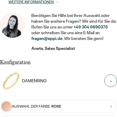
STATEMENT
MIT FÜLLUNG
WEITERE INFORMATIONEN
KINDER
LAB GROWN DIAMANTEN ZUM
MEDAILLON
SCHMUCK FÜR KINDER
SIEGELRINGE
EINFASSEN
IM SET
PIERCINGS
Benötigen Sie Hilfe bei Ihrer Auswahl oder
KETTEN
BROSCHEN
haben Sie weitere Fragen? Wir sind für Sie da:
PERSONALISIERT
FARBIGE DIAMANTEN ZUM EINFASSEN
Rufen Sie uns an unter
+49 304 6690376
NACH PREIS
HERZKETTEN
oder schreiben Sie uns eine E-Mail an
SCHMUCKZUBEHÖR
NACH STEIN
fragen@eppi.de
. Wir beraten Sie gern!
GÜNSTIG
NACH EDELSTEIN
NACH EDELSTEIN
MIT DIAMANT
MIT TIEREN
Aneta, Sales Specialist
NACH MATERIAL
MIT DIAMANT
MIT DIAMANT
LUXURIÖSE
MIT EDELSTEIN
GOLD
Konfiguration
NACH EDELSTEIN
MIT EDELSTEIN
MIT LAB GROWN DIAMANT
PERLENOHRRINGE
MIT DIAMANT
SILBER
PERLENRINGE
MIT MOISSANIT
-
DAMENRING
MIT EDELSTEIN
PLATIN
NACH PREIS
MIT FARBIGEN DIAMANTEN
NACH PREIS
PREISWERTE
PERLENKETTEN
NACH STEIN
MIT SCHWARZEN DIAMANTEN
PREISWERTE
AUSWAHL DER FARBE:
ROSE
LUXURIÖSE
DIAMANTSCHMUCK
NACH PREIS