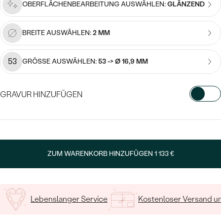
Meistverkaufte
OBERFLÄCHENBEARBEITUNG AUSWÄHLEN:
GLÄNZEND
NACH DER FARBE
Meistverkaufte
Ohrrinnge
NACH DER FORM
BREITE AUSWÄHLEN:
2 MM
Ringe
MASSGEFERTIGTER
Personalisierte
53
GRÖSSE AUSWÄHLEN:
53 -> Ø 16,9 MM
ANSEHEN
DIAMANTEN
Halsketten
ANSEHEN
GRAVUR HINZUFÜGEN
WÄHLEN SIE SCHRIFTART AUS
ANSEHEN
Wave Kollektion
Geben Sie Initialen/Text ein
ZUM WARENKORB HINZUFÜGEN
1 133 €
15
/ 15 ZEICHEN
ANSEHEN
Lebenslanger Service
Kostenloser Versand 