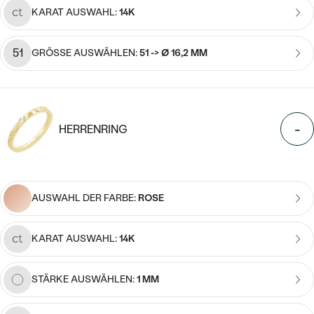
MIT SALT AND PEPPER DIAMANTEN
LUXURIÖSE
KARAT AUSWAHL:
14K
PREISWERTE
EDELSTEINSCHMUCK
Meistverkaufte
MIT EDELSTEIN
51
GRÖSSE AUSWÄHLEN:
51 -> Ø 16,2 MM
LUXURIÖSE
SCHMUCK MIT LAB GROWN
Eheringe
DIAMANTEN
NACH MATERIAL
GOLD
PERLENSCHMUCK
-
HERRENRING
ANSCHAUEN
PLATIN
NACH STYL
SILBER
PERSONALISIERT
AUSWAHL DER FARBE:
ROSE
SYMBOLISCH
KARAT AUSWAHL:
14K
MINIMALISTISCH
STÄRKE AUSWÄHLEN:
1 MM
NACH ANLASS