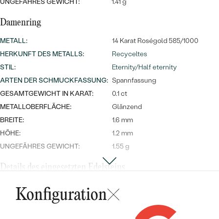
UNGEFÄHRES GEWICHT:
1.41 g
Damenring
METALL
:
14 Karat Roségold 585/1000
HERKUNFT DES METALLS
:
Recyceltes
STIL
:
Eternity/Half eternity
ARTEN DER SCHMUCKFASSUNG
:
Spannfassung
GESAMTGEWICHT IN KARAT:
0.1 ct
METALLOBERFLÄCHE:
Glänzend
BREITE:
1.6 mm
HÖHE:
1.2 mm
UNGEFÄHRES GEWICHT:
1.55 g
Details des eingesetzten Edelsteins
TYP:
Lab Grown Diamant
Konfiguration
ANZAHL:
5
KARATGEWICHT:
0.1 ct