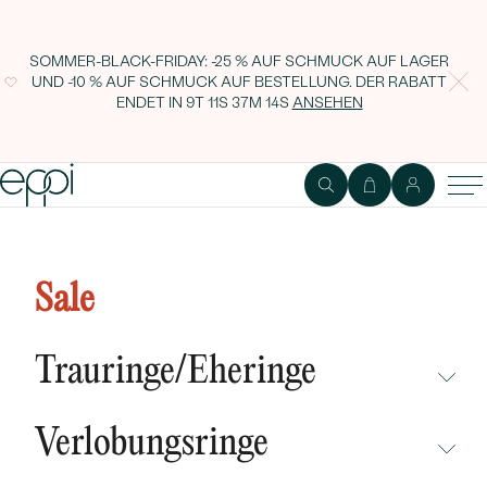
SOMMER-BLACK-FRIDAY: -25 % AUF SCHMUCK AUF LAGER
UND -10 % AUF SCHMUCK AUF BESTELLUNG. DER RABATT
ENDET IN
9T 11S 37M 14S
ANSEHEN
Eheringe aus Eternity-Ring mit
Lab Grown Baguette-Diamanten
Sale
und flachen Ring Hari
Trauringe/Eheringe
NICHT ÜBERSEHEN
Verlobungsringe
NEUHEITEN
NICHT ÜBERSEHEN