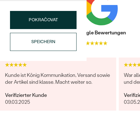
ABMESSUNGEN:
1.1 x 2.2 mm (0.02 ct)
REINHEIT:
SI
POKRAČOVAT
FARBE:
G-H
FORM:
Baguette
Trusted shop Bewertungen
Google Bewertungen
HERKUNFT:
Im Labor hergestellt
SPEICHERN
4.9
4.9
Kunde ist König Kommunikation, Versand sowie
War all
der Artikel sind klasse. Macht weiter so.
und de
Verifizierter Kunde
Verifiz
09.03.2025
03.05.