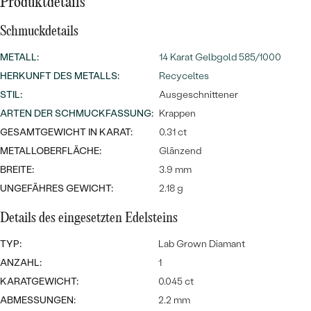
Meistverkaufte
Produktdetails
NACH DER FARBE
Meistverkaufte
Schmuckdetails
Ohrrinnge
NACH DER FORM
Ringe
METALL
:
14 Karat Gelbgold 585/1000
MASSGEFERTIGTER
Personalisierte
HERKUNFT DES METALLS
:
Recyceltes
STIL
:
Ausgeschnittener
ANSEHEN
DIAMANTEN
Halsketten
ARTEN DER SCHMUCKFASSUNG
:
Krappen
ANSEHEN
GESAMTGEWICHT IN KARAT:
0.31 ct
METALLOBERFLÄCHE:
Glänzend
BREITE:
3.9 mm
ANSEHEN
UNGEFÄHRES GEWICHT:
2.18 g
Wave Kollektion
Details des eingesetzten Edelsteins
TYP:
Lab Grown Diamant
ANSEHEN
ANZAHL:
1
KARATGEWICHT:
0.045 ct
ABMESSUNGEN:
2.2 mm