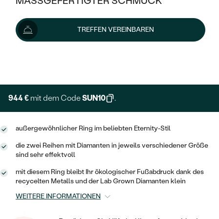
MASSGEFERTIGTER SCHMUCK
1 049 €
SILBER
MIT MEHREREN DIAMANTEN
NACH STYL
GOLD
AUSVERKAUF
AUSVERKAUF
Wir liefern den Schmuck innerhalb von 3 - 4 Wochen.
TREFFEN VEREINBAREN
PLATIN
KLASSISCH
HALO
Lieferoptionen
SILBER
WENN SCHMUCK HILFT
NACH MATERIAL
MINIMALISTISCHE
DREI STEINE
PLATIN
+ 210 €
NACH STYL
EXPRESSHERSTELLUNG
GOLD
NACH TYP
MEMOIRE
OHRSTECKER
VINTAGE
OHRRINGE
SILBER
NACH STYL
944 €
mit dem Code
SUN10
.
V-FORM
CREOLEN
IM SET
SOLITÄR
RINGE
PLATIN
VINTAGE
außergewöhnlicher Ring im beliebten Eternity-Stil
MINIMALISTISCHE
AUSSERGEWÖHNLICH
ZUR GEBURT EINES KINDES
ANHÄNGER / KETTEN
die zwei Reihen mit Diamanten in jeweils verschiedener Größe
AUSSERGEWÖHNLICHE
NACH STYL
OHRHÄNGER
sind sehr effektvoll
PERSONALISIERT
ARMBÄNDER
GESTALTE EINEN RING
MEMOIRE
mit diesem Ring bleibt Ihr ökologischer Fußabdruck dank des
GEHÄMMERTE
SOLITÄR
recycelten Metalls und der Lab Grown Diamanten klein
WÄHLE EINEN RING
MIT STERNZEICHEN
SCHMUCKSET
MINIMALISTISCHE
WEITERE INFORMATIONEN
VON HAND GRAVIERTE
HERZ
DIAMANTEN ZUM EINFASSEN
MINIMALISTISCH
HERRENSCHMUCK