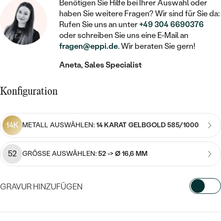
STATEMENT
MIT FÜLLUNG
Benötigen Sie Hilfe bei Ihrer Auswahl oder
KINDER
LAB GROWN DIAMANTEN ZUM
haben Sie weitere Fragen? Wir sind für Sie da:
MEDAILLON
SCHMUCK FÜR KINDER
SIEGELRINGE
Rufen Sie uns an unter
+49 304 6690376
EINFASSEN
IM SET
PIERCINGS
oder schreiben Sie uns eine E-Mail an
KETTEN
BROSCHEN
fragen@eppi.de
. Wir beraten Sie gern!
PERSONALISIERT
FARBIGE DIAMANTEN ZUM EINFASSEN
NACH PREIS
HERZKETTEN
SCHMUCKZUBEHÖR
NACH STEIN
Aneta, Sales Specialist
GÜNSTIG
NACH EDELSTEIN
NACH EDELSTEIN
MIT DIAMANT
MIT TIEREN
Konfiguration
NACH MATERIAL
MIT DIAMANT
MIT DIAMANT
LUXURIÖSE
MIT EDELSTEIN
GOLD
NACH EDELSTEIN
MIT EDELSTEIN
14K
MIT LAB GROWN DIAMANT
METALL AUSWÄHLEN:
14 KARAT GELBGOLD 585/1000
PERLENOHRRINGE
MIT DIAMANT
SILBER
PERLENRINGE
MIT MOISSANIT
52
GRÖSSE AUSWÄHLEN:
52 -> Ø 16,6 MM
MIT EDELSTEIN
PLATIN
NACH PREIS
MIT FARBIGEN DIAMANTEN
NACH PREIS
PREISWERTE
PERLENKETTEN
GRAVUR HINZUFÜGEN
NACH STEIN
MIT SCHWARZEN DIAMANTEN
PREISWERTE
LUXURIÖSE
WÄHLEN SIE SCHRIFTART AUS
DIAMANTSCHMUCK
NACH PREIS