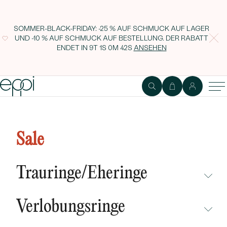
SOMMER-BLACK-FRIDAY: -25 % AUF SCHMUCK AUF LAGER
UND -10 % AUF SCHMUCK AUF BESTELLUNG. DER RABATT
ENDET IN
9T 1S 0M 41S
ANSEHEN
Doppelter Ring mit Lab Grown
Diamanten Hebe
Sale
Trauringe/Eheringe
NICHT ÜBERSEHEN
Verlobungsringe
NEUHEITEN
NICHT ÜBERSEHEN