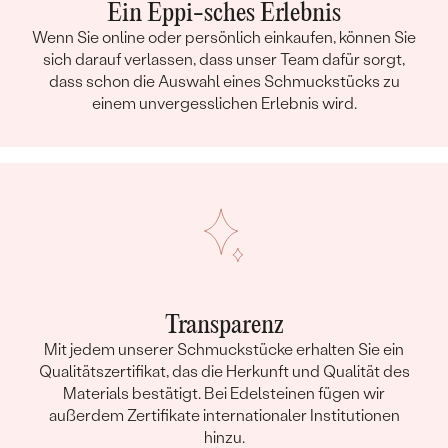
Ein Eppi-sches Erlebnis
FORM:
Rund
Wenn Sie online oder persönlich einkaufen, können Sie
REINHEIT:
SI
sich darauf verlassen, dass unser Team dafür sorgt,
FARBE:
G-H
dass schon die Auswahl eines Schmuckstücks zu
HERKUNFT:
Im Labor hergestellt
einem unvergesslichen Erlebnis wird.
Transparenz
Mit jedem unserer Schmuckstücke erhalten Sie ein
Qualitätszertifikat, das die Herkunft und Qualität des
Materials bestätigt. Bei Edelsteinen fügen wir
außerdem Zertifikate internationaler Institutionen
hinzu.