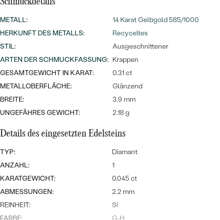
Meistverkaufte
Schmuckdetails
NACH DER FARBE
Meistverkaufte
METALL
:
14 Karat Gelbgold 585/1000
Ohrrinnge
NACH DER FORM
HERKUNFT DES METALLS
:
Recyceltes
Ringe
STIL
:
Ausgeschnittener
MASSGEFERTIGTER
Personalisierte
ARTEN DER SCHMUCKFASSUNG
:
Krappen
ANSEHEN
GESAMTGEWICHT IN KARAT:
0.31 ct
DIAMANTEN
Halsketten
METALLOBERFLÄCHE:
Glänzend
ANSEHEN
BREITE:
3.9 mm
UNGEFÄHRES GEWICHT:
2.18 g
ANSEHEN
Details des eingesetzten Edelsteins
Wave Kollektion
TYP:
Diamant
ANZAHL:
1
KARATGEWICHT:
0.045 ct
ANSEHEN
ABMESSUNGEN:
2.2 mm
REINHEIT:
SI
FARBE:
G-H