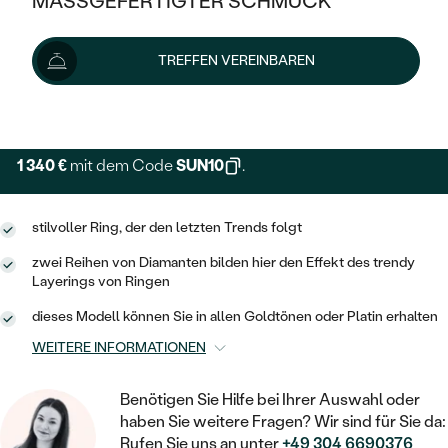
MASSGEFERTIGTER SCHMUCK
SILBER
Wir liefern den Schmuck innerhalb von 3 - 4 Wochen.
MIT MEHREREN DIAMANTEN
NACH STYL
GOLD
AUSVERKAUF
AUSVERKAUF
Lieferoptionen
TREFFEN VEREINBAREN
PLATIN
KLASSISCH
HALO
SILBER
WENN SCHMUCK HILFT
+ 223 €
EXPRESSHERSTELLUNG
NACH MATERIAL
MINIMALISTISCHE
DREI STEINE
PLATIN
NACH STYL
GOLD
NACH TYP
1 340 €
MEMOIRE
mit dem Code
SUN10
.
OHRSTECKER
VINTAGE
OHRRINGE
SILBER
NACH STYL
V-FORM
CREOLEN
IM SET
stilvoller Ring, der den letzten Trends folgt
SOLITÄR
RINGE
PLATIN
VINTAGE
zwei Reihen von Diamanten bilden hier den Effekt des trendy
MINIMALISTISCHE
AUSSERGEWÖHNLICH
Layerings von Ringen
ZUR GEBURT EINES KINDES
ANHÄNGER / KETTEN
AUSSERGEWÖHNLICHE
NACH STYL
OHRHÄNGER
dieses Modell können Sie in allen Goldtönen oder Platin erhalten
PERSONALISIERT
ARMBÄNDER
GESTALTE EINEN RING
WEITERE INFORMATIONEN
MEMOIRE
GEHÄMMERTE
SOLITÄR
WÄHLE EINEN RING
MIT STERNZEICHEN
SCHMUCKSET
MINIMALISTISCHE
Benötigen Sie Hilfe bei Ihrer Auswahl oder
VON HAND GRAVIERTE
HERZ
haben Sie weitere Fragen? Wir sind für Sie da:
DIAMANTEN ZUM EINFASSEN
MINIMALISTISCH
HERRENSCHMUCK
Rufen Sie uns an unter
+49 304 6690376