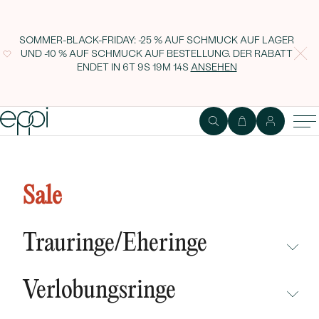
SOMMER-BLACK-FRIDAY: -25 % AUF SCHMUCK AUF LAGER
UND -10 % AUF SCHMUCK AUF BESTELLUNG. DER RABATT
ENDET IN
6T 9S 19M 13S
ANSEHEN
Doppelter Diamantring Hebe
Sale
Trauringe/Eheringe
NICHT ÜBERSEHEN
Verlobungsringe
NEUHEITEN
NICHT ÜBERSEHEN