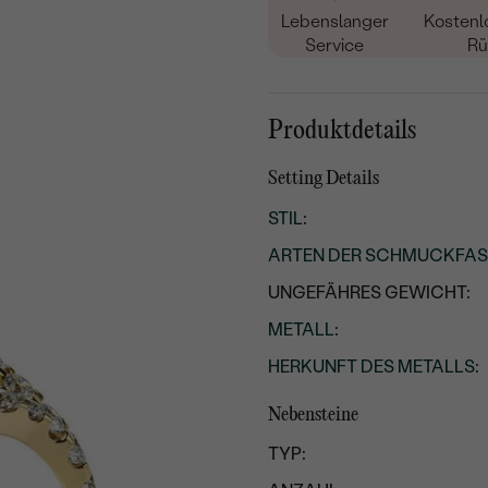
Lebenslanger
Kostenl
Service
Rü
Produktdetails
Setting Details
STIL
:
ARTEN DER SCHMUCKFA
UNGEFÄHRES GEWICHT:
METALL
:
HERKUNFT DES METALLS
:
Nebensteine
TYP: