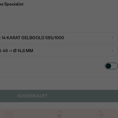
es Specialist
:
14 KARAT GELBGOLD 585/1000
:
46 -> Ø 14,6 MM
TART AUS
in
AUSVERKAUFT