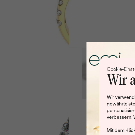
Cookie-Einst
Wir a
Wir verwende
gewährleiste
personalisier
Leider 
verbessern. 
Wir haben noch viele 
Mit dem Klic