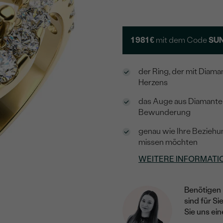
1 981 €
mit dem Code
SUN
der Ring, der mit Diaman
Herzens
das Auge aus Diamanten
Bewunderung
genau wie Ihre Beziehun
missen möchten
WEITERE INFORMATI
Benötigen 
sind für Si
Sie uns ein