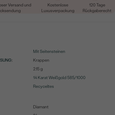
oser Versand und
Kostenlose
120 Tage
cksendung
Luxusverpackung
Rückgaberecht
Mit Seitensteinen
SSUNG
:
Krappen
2.15 g
14 Karat Weißgold 585/1000
Recyceltes
Diamant