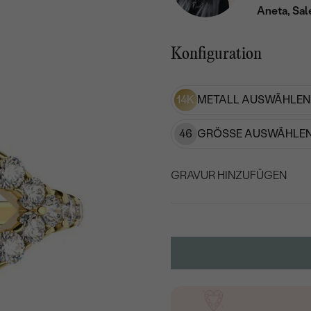
Aneta, Sal
Konfiguration
14K
METALL AUSWÄHLEN
46
GRÖSSE AUSWÄHLEN
GRAVUR HINZUFÜGEN
WÄHLEN SIE SCHRIF
Geben Sie Initialen/Text e
15
/ 15 ZEICHEN