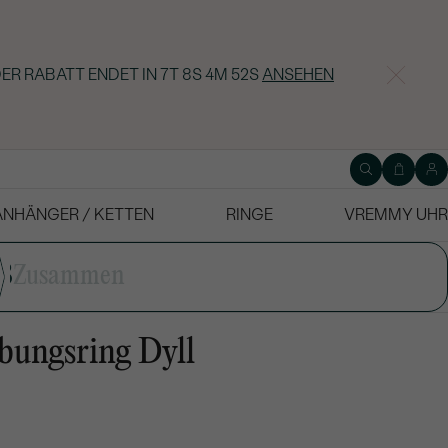
DER RABATT ENDET IN
7T 8S 4M 51S
ANSEHEN
ANHÄNGER / KETTEN
RINGE
VREMMY UHR
3
Zusammen
bungsring Dyll