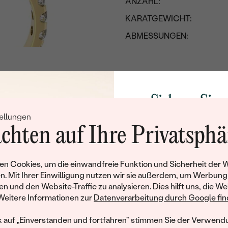
ANZAHL:
KARATGEWICHT:
ABMESSUNGEN:
FORM:
REINHEIT:
FARBE:
Sichern Sie 
SCHLIFF:
ellungen
Rabatt auf Ih
chten auf Ihre Privatsphä
Schmucks
Werden Sie Teil unse
n Cookies, um die einwandfreie Funktion und Sicherheit der 
und entdecken Sie die W
n. Mit Ihrer Einwilligung nutzen wir sie außerdem, um Werbung
gefertigten Schmucks
en und den Website-Traffic zu analysieren. Dies hilft uns, die We
hat dieses Schmuckstück bereits seinen Besitzer 
Willkommensgeschen
Weitere Informationen zur
Datenverarbeitung durch Google find
Ihnen umgehend einen 
ähnliche Produkte, die auf Sie warten. Wenn Sie über die Verfü
Ihren ersten Ein
informiert werden möchten, hinterlassen Sie uns bitte Ihre E-Mail
k auf „Einverstanden und fortfahren" stimmen Sie der Verwendu