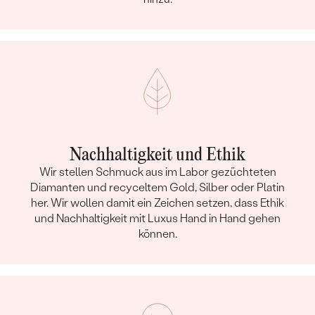
REINHEIT:
SI
FARBE:
G-H
HERKUNFT:
Im Labor hergestellt
Nebensteine Halskette
TYP:
Saphir
ANZAHL:
1
KARATGEWICHT:
0.04 ct
Nachhaltigkeit und Ethik
ABMESSUNGEN:
2 mm
Wir stellen Schmuck aus im Labor gezüchteten
FORM:
Rund
Diamanten und recyceltem Gold, Silber oder Platin
FARBE:
Grün
her. Wir wollen damit ein Zeichen setzen, dass Ethik
und Nachhaltigkeit mit Luxus Hand in Hand gehen
HERKUNFT:
Natürlich
können.
Nebensteine Halskette
TYP:
Tsavorit Granat
ANZAHL:
1
KARATGEWICHT:
0.02 ct