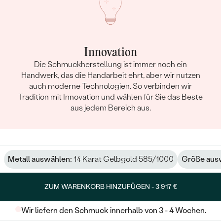
ABMESSUNGEN:
1.5 mm
FORM:
Rund
FARBE:
Grün
Innovation
HERKUNFT:
Natürlich
Die Schmuckherstellung ist immer noch ein
Ohrringe
Handwerk, das die Handarbeit ehrt, aber wir nutzen
auch moderne Technologien. So verbinden wir
METALL
:
14 Karat Gelbgold 585/1000
Tradition mit Innovation und wählen für Sie das Beste
HERKUNFT DES METALLS
:
Recyceltes
aus jedem Bereich aus.
EDELSTEIN:
Grün Diamant, Moissanit, Tsavorit
Granat und Saphir
ARTEN DER SCHMUCKFASSUNG
:
Krappen
GESAMTGEWICHT IN KARAT:
0.68 ct
Metall auswählen:
14 Karat Gelbgold 585/1000
Größe aus
METALLOBERFLÄCHE:
Glänzend
UNGEFÄHRES GEWICHT:
1.6 g
ZUM WARENKORB HINZUFÜGEN -
3 917 €
Details des eingesetzten Edelsteins Ohrringe
Wir liefern den Schmuck innerhalb von 3 - 4 Wochen.
TYP:
Diamant