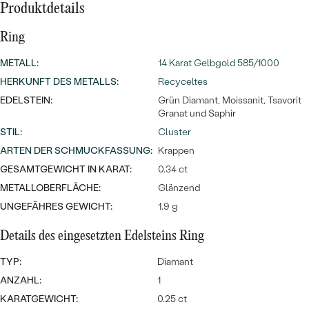
Meistverkaufte
NACH DER FARBE
Produktdetails
Meistverkaufte
Ohrrinnge
Ring
NACH DER FORM
Ringe
METALL
:
14 Karat Gelbgold 585/1000
MASSGEFERTIGTER
Personalisierte
HERKUNFT DES METALLS
:
Recyceltes
EDELSTEIN:
Grün Diamant, Moissanit, Tsavorit
ANSEHEN
DIAMANTEN
Halsketten
Granat und Saphir
ANSEHEN
STIL
:
Cluster
ARTEN DER SCHMUCKFASSUNG
:
Krappen
GESAMTGEWICHT IN KARAT:
0.34 ct
ANSEHEN
METALLOBERFLÄCHE:
Glänzend
Wave Kollektion
UNGEFÄHRES GEWICHT:
1.9 g
Details des eingesetzten Edelsteins Ring
ANSEHEN
TYP:
Diamant
ANZAHL:
1
KARATGEWICHT:
0.25 ct