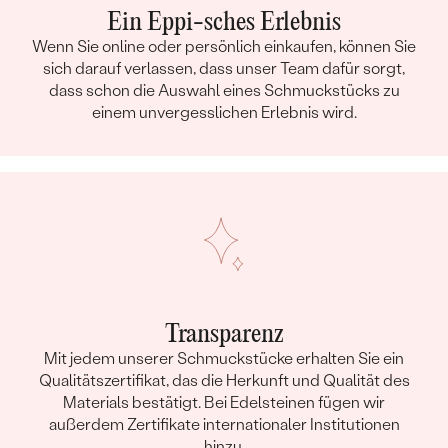
Ein Eppi-sches Erlebnis
Details des eingesetzten Edelsteins Halskette
Wenn Sie online oder persönlich einkaufen, können Sie
TYP:
Diamant
sich darauf verlassen, dass unser Team dafür sorgt,
ANZAHL:
1
dass schon die Auswahl eines Schmuckstücks zu
einem unvergesslichen Erlebnis wird.
KARATGEWICHT:
0.25 ct
ABMESSUNGEN:
4 mm
FARBE:
Grün
FORM:
Rund
HERKUNFT:
Natürlich
BEARBEITUNG:
Bearbeitung der Farbe
Nebensteine Halskette
TYP:
Moissanit
Transparenz
ANZAHL:
1
Mit jedem unserer Schmuckstücke erhalten Sie ein
Qualitätszertifikat, das die Herkunft und Qualität des
KARATGEWICHT:
0.03 ct
Materials bestätigt. Bei Edelsteinen fügen wir
ABMESSUNGEN:
2 mm
außerdem Zertifikate internationaler Institutionen
FORM:
Rund
hinzu.