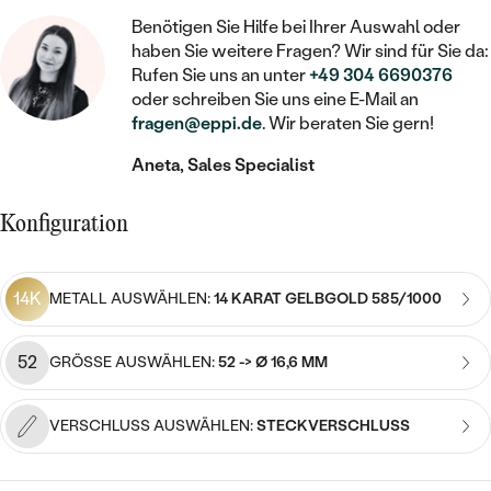
STATEMENT
MIT FÜLLUNG
KINDER
LAB GROWN DIAMANTEN ZUM
Benötigen Sie Hilfe bei Ihrer Auswahl oder
MEDAILLON
SCHMUCK FÜR KINDER
haben Sie weitere Fragen? Wir sind für Sie da:
SIEGELRINGE
EINFASSEN
IM SET
PIERCINGS
Rufen Sie uns an unter
+49 304 6690376
KETTEN
BROSCHEN
oder schreiben Sie uns eine E-Mail an
PERSONALISIERT
FARBIGE DIAMANTEN ZUM EINFASSEN
fragen@eppi.de
. Wir beraten Sie gern!
NACH PREIS
HERZKETTEN
SCHMUCKZUBEHÖR
NACH STEIN
Aneta, Sales Specialist
GÜNSTIG
NACH EDELSTEIN
NACH EDELSTEIN
MIT DIAMANT
MIT TIEREN
NACH MATERIAL
MIT DIAMANT
Konfiguration
MIT DIAMANT
LUXURIÖSE
MIT EDELSTEIN
GOLD
NACH EDELSTEIN
MIT EDELSTEIN
MIT LAB GROWN DIAMANT
PERLENOHRRINGE
14K
METALL AUSWÄHLEN:
14 KARAT GELBGOLD 585/1000
MIT DIAMANT
SILBER
PERLENRINGE
MIT MOISSANIT
MIT EDELSTEIN
PLATIN
NACH PREIS
52
GRÖSSE AUSWÄHLEN:
52 -> Ø 16,6 MM
MIT FARBIGEN DIAMANTEN
NACH PREIS
PREISWERTE
PERLENKETTEN
VERSCHLUSS AUSWÄHLEN:
STECKVERSCHLUSS
NACH STEIN
MIT SCHWARZEN DIAMANTEN
PREISWERTE
LUXURIÖSE
DIAMANTSCHMUCK
NACH PREIS