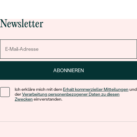
ANZAHL:
2
KARATGEWICHT:
0.5 ct
Newsletter
ABMESSUNGEN:
4 mm
FARBE:
Grün
FORM:
Rund
HERKUNFT:
Natürlich
BEARBEITUNG:
Bearbeitung der Farbe
Nebensteine Ohrringe
ABONNIEREN
TYP:
Moissanit
Ich erkläre mich mit dem
Erhalt kommerzieller Mitteilungen
und
ANZAHL:
2
der
Verarbeitung personenbezogener Daten zu diesen
KARATGEWICHT:
0.06 ct
Zwecken
einverstanden.
ABMESSUNGEN:
2 mm
FORM:
Rund
REINHEIT:
SI
FARBE:
G-H