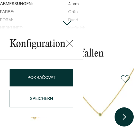
ABMESSUNGEN:
4 mm
FARBE:
Grün
FORM:
Rund
HERKUNFT:
Natürlich
BEARBEITUNG:
Bearbeitung der Farbe
Konfiguration
Nebensteine Ring
Das könnte Ihnen gefallen
Bestseller
TYP:
Moissanit
ANZAHL:
1
KARATGEWICHT:
0.03 ct
POKRAČOVAT
ABMESSUNGEN:
2 mm
ANSEHEN
FORM:
Rund
SPEICHERN
REINHEIT:
SI
FARBE:
G-H
HERKUNFT:
Im Labor hergestellt
Nebensteine Ring