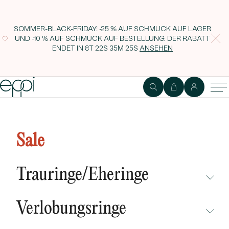
SOMMER-BLACK-FRIDAY: -25 % AUF SCHMUCK AUF LAGER
UND -10 % AUF SCHMUCK AUF BESTELLUNG. DER RABATT
ENDET IN
8T 22S 35M 24S
ANSEHEN
Cluster Schmuckset mit grünen
Diamanten und Edelsteinen Halli
Sale
Trauringe/Eheringe
NICHT ÜBERSEHEN
Verlobungsringe
NEUHEITEN
NICHT ÜBERSEHEN