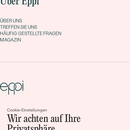
Über Eppi
ÜBER UNS
TREFFEN SIE UNS
HÄUFIG GESTELLTE FRAGEN
MAGAZIN
Gemeinsam erschaffen wir
Cookie-Einstellungen
Geschichten von Schönheit und
Wir achten auf Ihre
Liebe
Privatsphäre