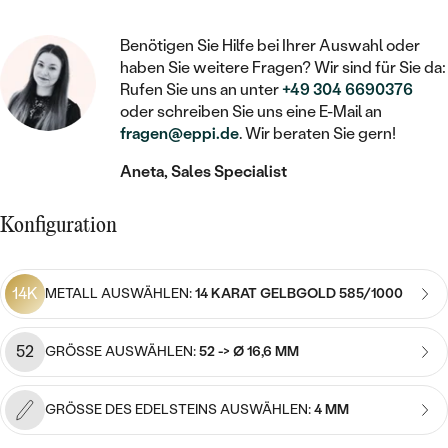
STATEMENT
MIT FÜLLUNG
KINDER
LAB GROWN DIAMANTEN ZUM
MEDAILLON
SCHMUCK FÜR KINDER
Benötigen Sie Hilfe bei Ihrer Auswahl oder
SIEGELRINGE
EINFASSEN
IM SET
PIERCINGS
haben Sie weitere Fragen? Wir sind für Sie da:
KETTEN
BROSCHEN
Rufen Sie uns an unter
+49 304 6690376
PERSONALISIERT
FARBIGE DIAMANTEN ZUM EINFASSEN
oder schreiben Sie uns eine E-Mail an
NACH PREIS
HERZKETTEN
SCHMUCKZUBEHÖR
NACH STEIN
fragen@eppi.de
. Wir beraten Sie gern!
GÜNSTIG
NACH EDELSTEIN
NACH EDELSTEIN
MIT DIAMANT
Aneta, Sales Specialist
MIT TIEREN
NACH MATERIAL
MIT DIAMANT
MIT DIAMANT
LUXURIÖSE
MIT EDELSTEIN
Konfiguration
GOLD
NACH EDELSTEIN
MIT EDELSTEIN
MIT LAB GROWN DIAMANT
PERLENOHRRINGE
MIT DIAMANT
SILBER
14K
METALL AUSWÄHLEN:
14 KARAT GELBGOLD 585/1000
PERLENRINGE
MIT MOISSANIT
MIT EDELSTEIN
PLATIN
NACH PREIS
MIT FARBIGEN DIAMANTEN
52
GRÖSSE AUSWÄHLEN:
52 -> Ø 16,6 MM
NACH PREIS
PREISWERTE
PERLENKETTEN
NACH STEIN
MIT SCHWARZEN DIAMANTEN
PREISWERTE
GRÖSSE DES EDELSTEINS AUSWÄHLEN:
4 MM
LUXURIÖSE
DIAMANTSCHMUCK
NACH PREIS