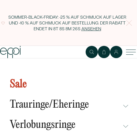
SOMMER-BLACK-FRIDAY: -25 % AUF SCHMUCK AUF LAGER
UND -10 % AUF SCHMUCK AUF BESTELLUNG. DER RABATT
ENDET IN
8T 8S 8M 25S
ANSEHEN
Atypischer Verlobungsring mit
ovalem Moissaniten in der Größe
Sale
Ihrer Wahl Livia
Trauringe/Eheringe
NICHT ÜBERSEHEN
Verlobungsringe
NEUHEITEN
NICHT ÜBERSEHEN