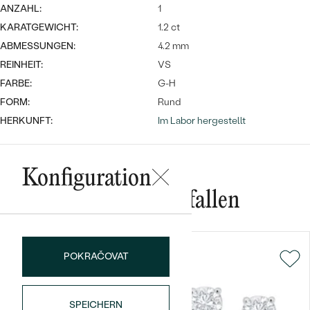
ANZAHL:
1
KARATGEWICHT:
1.2 ct
ABMESSUNGEN:
4.2 mm
REINHEIT:
VS
FARBE:
G-H
FORM:
Rund
HERKUNFT:
Im Labor hergestellt
Bestseller
Konfiguration
ANSEHEN
Das könnte Ihnen gefallen
POKRAČOVAT
SPEICHERN