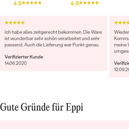
4.9
4.9
Ich habe alles zeitgerecht bekommen. Die Ware
Wieder 
ist wunderbar sehr schön verarbeitet und sehr
Kommun
passend. Auch die Lieferung war Punkt genau.
meine 
umgese
Verifizierter Kunde
indivi
14.06.2020
Verifiz
ist Ep
12.09.
Gute Gründe für Eppi