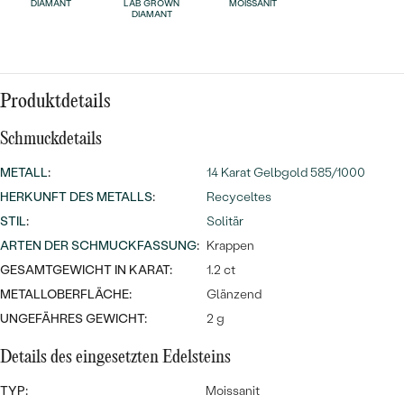
Meistverkaufte
DIAMANT
LAB GROWN
MOISSANIT
NACH DER FARBE
DIAMANT
Meistverkaufte
Ohrrinnge
NACH DER FORM
Ringe
MASSGEFERTIGTER
Personalisierte
Produktdetails
ANSEHEN
Schmuckdetails
DIAMANTEN
Halsketten
ANSEHEN
METALL
:
14 Karat Gelbgold 585/1000
HERKUNFT DES METALLS
:
Recyceltes
STIL
:
Solitär
ANSEHEN
ARTEN DER SCHMUCKFASSUNG
:
Krappen
Wave Kollektion
GESAMTGEWICHT IN KARAT:
1.2 ct
METALLOBERFLÄCHE:
Glänzend
UNGEFÄHRES GEWICHT:
2 g
ANSEHEN
Details des eingesetzten Edelsteins
TYP:
Moissanit