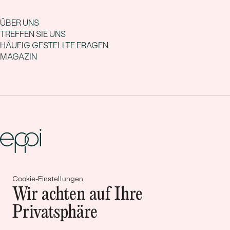
ÜBER UNS
TREFFEN SIE UNS
HÄUFIG GESTELLTE FRAGEN
MAGAZIN
Gemeinsam erschaffen wir
Cookie-Einstellungen
Wir achten auf Ihre
Geschichten von Schönheit und
Privatsphäre
Liebe