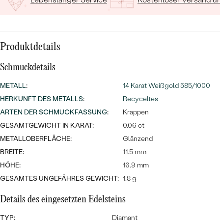
MIT SALT AND PEPPER DIAMANTEN
LUXURIÖSE
PREISWERTE
EDELSTEINSCHMUCK
Meistverkaufte
MIT EDELSTEIN
LUXURIÖSE
SCHMUCK MIT LAB GROWN
Produktdetails
Eheringe
DIAMANTEN
NACH MATERIAL
Schmuckdetails
GOLD
PERLENSCHMUCK
METALL
:
14 Karat Weißgold 585/1000
ANSCHAUEN
PLATIN
HERKUNFT DES METALLS
:
Recyceltes
NACH STYL
ARTEN DER SCHMUCKFASSUNG
:
Krappen
SILBER
GESAMTGEWICHT IN KARAT:
0.06 ct
PERSONALISIERT
METALLOBERFLÄCHE:
Glänzend
BREITE:
11.5 mm
SYMBOLISCH
HÖHE:
16.9 mm
MINIMALISTISCH
GESAMTES UNGEFÄHRES GEWICHT:
1.8 g
Details des eingesetzten Edelsteins
NACH ANLASS
TYP:
Diamant