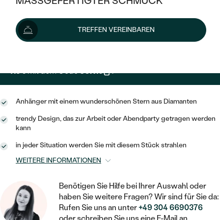
MASSGEFERTIGTER SCHMUCK
459 €
SILBER
MIT MEHREREN DIAMANTEN
NACH STYL
GOLD
AUSVERKAUF
AUSVERKAUF
Wir liefern den Schmuck innerhalb von 3 - 4 Wochen.
TREFFEN VEREINBAREN
PLATIN
KLASSISCH
HALO
Lieferoptionen
SILBER
WENN SCHMUCK HILFT
NACH MATERIAL
MINIMALISTISCHE
DREI STEINE
PLATIN
NACH STYL
413 €
mit dem Code
SUN10
.
GOLD
NACH TYP
MEMOIRE
OHRSTECKER
VINTAGE
OHRRINGE
SILBER
NACH STYL
Anhänger mit einem wunderschönen Stern aus Diamanten
V-FORM
CREOLEN
IM SET
SOLITÄR
RINGE
trendy Design, das zur Arbeit oder Abendparty getragen werden
PLATIN
VINTAGE
kann
MINIMALISTISCHE
AUSSERGEWÖHNLICH
ZUR GEBURT EINES KINDES
ANHÄNGER / KETTEN
in jeder Situation werden Sie mit diesem Stück strahlen
AUSSERGEWÖHNLICHE
NACH STYL
OHRHÄNGER
WEITERE INFORMATIONEN
PERSONALISIERT
ARMBÄNDER
GESTALTE EINEN RING
MEMOIRE
GEHÄMMERTE
SOLITÄR
WÄHLE EINEN RING
Benötigen Sie Hilfe bei Ihrer Auswahl oder
MIT STERNZEICHEN
SCHMUCKSET
MINIMALISTISCHE
haben Sie weitere Fragen? Wir sind für Sie da:
VON HAND GRAVIERTE
HERZ
Rufen Sie uns an unter
+49 304 6690376
DIAMANTEN ZUM EINFASSEN
MINIMALISTISCH
HERRENSCHMUCK
oder schreiben Sie uns eine E-Mail an