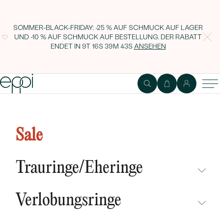
SOMMER-BLACK-FRIDAY: -25 % AUF SCHMUCK AUF LAGER
UND -10 % AUF SCHMUCK AUF BESTELLUNG. DER RABATT
ENDET IN
9T 16S 39M 42S
ANSEHEN
Anhänger in Form eines
Diamantsterns Lynx
Sale
Trauringe/Eheringe
NICHT ÜBERSEHEN
Verlobungsringe
NEUHEITEN
NICHT ÜBERSEHEN