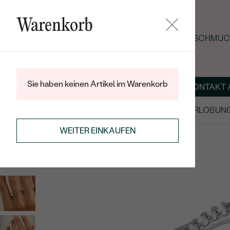
Warenkorb
SOMMER-BLACK-FRIDAY: -25 % AUF SCHMUCK
Sie haben keinen Artikel im Warenkorb
ÜBER UNS
MAGAZIN
SCHMUCK NACH MASS
KONTAKT 
SALE
TRAURINGE/EHERINGE
VERLOBUN
RINGE
SILBERRINGE
WEITER EINKAUFEN