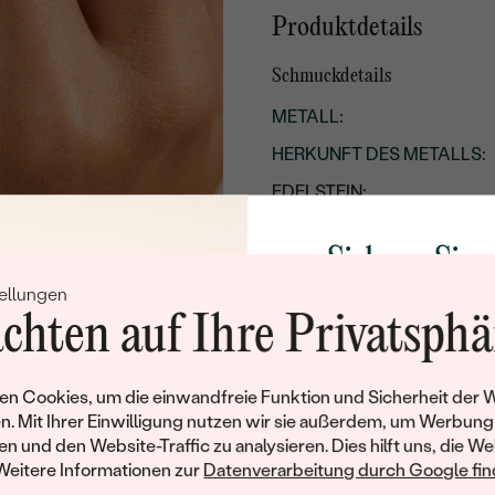
Produktdetails
Schmuckdetails
METALL
:
HERKUNFT DES METALLS
:
EDELSTEIN:
STIL
:
Sichern Sie 
ARTEN DER SCHMUCKFA
ellungen
Rabatt auf Ih
GESAMTGEWICHT IN KARA
chten auf Ihre Privatsphä
Schmucks
METALLOBERFLÄCHE:
RHODIUM:
Werden Sie Teil unse
n Cookies, um die einwandfreie Funktion und Sicherheit der 
und entdecken Sie die W
UNGEFÄHRES GEWICHT:
n. Mit Ihrer Einwilligung nutzen wir sie außerdem, um Werbung
gefertigten Schmucks
en und den Website-Traffic zu analysieren. Dies hilft uns, die We
Willkommensgeschen
Details des eingesetzten Edels
Weitere Informationen zur
Datenverarbeitung durch Google find
Ihnen umgehend einen 