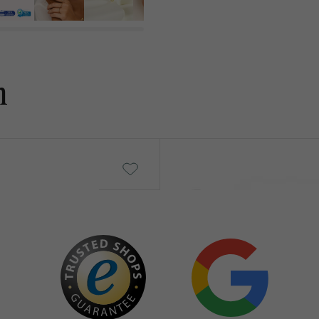
n
Minu
von € 1 889