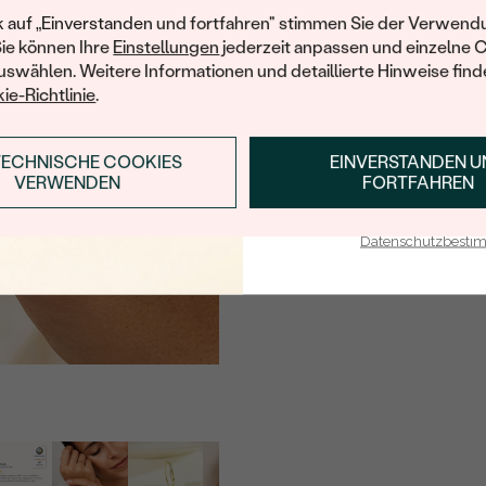
TYP:
Ihren ersten Ein
k auf „Einverstanden und fortfahren" stimmen Sie der Verwendu
Sie können Ihre
Einstellungen
jederzeit anpassen und einzelne 
ANZAHL:
swählen. Weitere Informationen und detaillierte Hinweise finde
KARATGEWICHT:
ie-Richtlinie
.
ABMESSUNGEN:
REINHEIT:
TECHNISCHE COOKIES
EINVERSTANDEN 
ANMELDEN & RABAT
VERWENDEN
FORTFAHREN
FARBE:
E-Mail-Adresse je bei uns i
FORM:
Datenschutzbest
HERKUNFT: