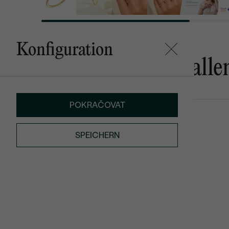
Konfiguration
Das könnte Ihnen gefalle
POKRAČOVAT
Dayna
Patton
von € 599
von € 2 379
SPEICHERN