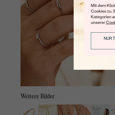
Mit dem Klic
Cookies zu. 
Kategorien au
unserer
Cook
NUR 
Weitere Bilder