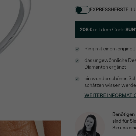
EXPRESSHERSTELL
206 €
mit dem Code
SUN
Ring mit einem originel
das ungewöhnliche Des
Diamanten ergänzt
ein wunderschönes Schm
schätzen wissen werd
WEITERE INFORMATI
Benötigen 
sind für Si
Sie uns ein