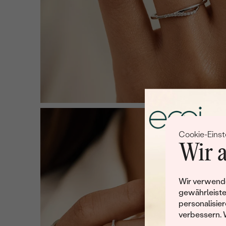
Cookie-Einst
Wir a
Wir verwende
gewährleiste
personalisier
verbessern. 