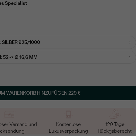
es Specialist
:
SILBER 925/1000
:
52 -> Ø 16,6 MM
UM WARENKORB HINZUFÜGEN
229 €
oser Versand und
Kostenlose
120 Tage
cksendung
Luxusverpackung
Rückgaberecht