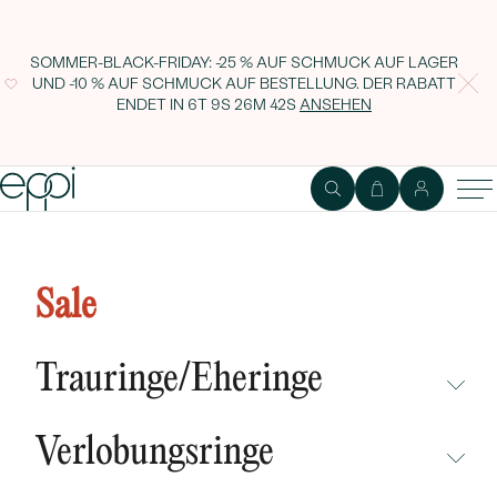
SOMMER-BLACK-FRIDAY: -25 % AUF SCHMUCK AUF LAGER
UND -10 % AUF SCHMUCK AUF BESTELLUNG. DER RABATT
ENDET IN
6T 9S 26M 41S
ANSEHEN
Minimalistisches Goldarmband
mit Lab Grown Diamanten
Sale
Bonato
Trauringe/Eheringe
NICHT ÜBERSEHEN
Verlobungsringe
NEUHEITEN
NICHT ÜBERSEHEN