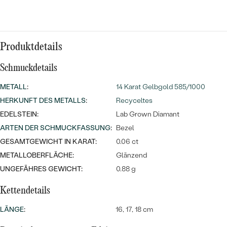
Meistverkaufte
NACH DER FARBE
Meistverkaufte
Ohrrinnge
NACH DER FORM
Ringe
Produktdetails
MASSGEFERTIGTER
Personalisierte
Schmuckdetails
ANSEHEN
DIAMANTEN
Halsketten
METALL
:
14 Karat Gelbgold 585/1000
ANSEHEN
HERKUNFT DES METALLS
:
Recyceltes
EDELSTEIN:
Lab Grown Diamant
ARTEN DER SCHMUCKFASSUNG
:
Bezel
ANSEHEN
Wave Kollektion
GESAMTGEWICHT IN KARAT:
0.06 ct
METALLOBERFLÄCHE:
Glänzend
UNGEFÄHRES GEWICHT:
0.88 g
Kettendetails
ANSEHEN
LÄNGE
:
16, 17, 18 cm