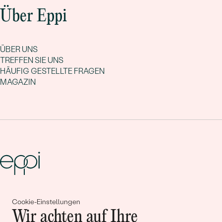
Über Eppi
ÜBER UNS
TREFFEN SIE UNS
HÄUFIG GESTELLTE FRAGEN
MAGAZIN
Gemeinsam erschaffen wir
Cookie-Einstellungen
Geschichten von Schönheit und
Wir achten auf Ihre