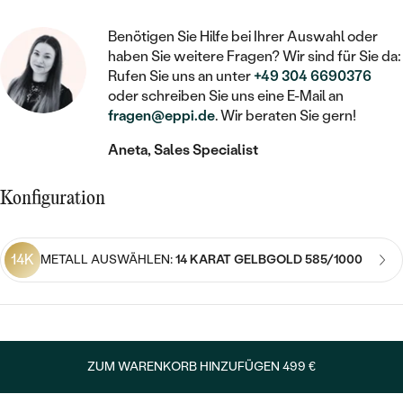
STATEMENT
MIT FÜLLUNG
KINDER
LAB GROWN DIAMANTEN ZUM
MEDAILLON
SCHMUCK FÜR KINDER
Benötigen Sie Hilfe bei Ihrer Auswahl oder
SIEGELRINGE
EINFASSEN
IM SET
PIERCINGS
haben Sie weitere Fragen? Wir sind für Sie da:
KETTEN
BROSCHEN
Rufen Sie uns an unter
+49 304 6690376
PERSONALISIERT
FARBIGE DIAMANTEN ZUM EINFASSEN
oder schreiben Sie uns eine E-Mail an
NACH PREIS
HERZKETTEN
SCHMUCKZUBEHÖR
NACH STEIN
fragen@eppi.de
. Wir beraten Sie gern!
GÜNSTIG
NACH EDELSTEIN
NACH EDELSTEIN
MIT DIAMANT
Aneta, Sales Specialist
MIT TIEREN
NACH MATERIAL
MIT DIAMANT
MIT DIAMANT
LUXURIÖSE
MIT EDELSTEIN
Konfiguration
GOLD
NACH EDELSTEIN
MIT EDELSTEIN
MIT LAB GROWN DIAMANT
PERLENOHRRINGE
MIT DIAMANT
SILBER
14K
METALL AUSWÄHLEN:
14 KARAT GELBGOLD 585/1000
PERLENRINGE
MIT MOISSANIT
MIT EDELSTEIN
PLATIN
NACH PREIS
MIT FARBIGEN DIAMANTEN
NACH PREIS
PREISWERTE
PERLENKETTEN
NACH STEIN
MIT SCHWARZEN DIAMANTEN
PREISWERTE
ZUM WARENKORB HINZUFÜGEN
499 €
LUXURIÖSE
DIAMANTSCHMUCK
NACH PREIS