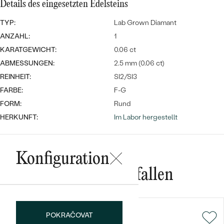
Details des eingesetzten Edelsteins
TYP:
Lab Grown Diamant
ANZAHL:
1
KARATGEWICHT:
0.06 ct
ABMESSUNGEN:
2.5 mm (0.06 ct)
REINHEIT:
SI2/SI3
Bestseller
FARBE:
F-G
FORM:
Rund
HERKUNFT:
Im Labor hergestellt
ANSEHEN
Konfiguration
Das könnte Ihnen gefallen
POKRAČOVAT