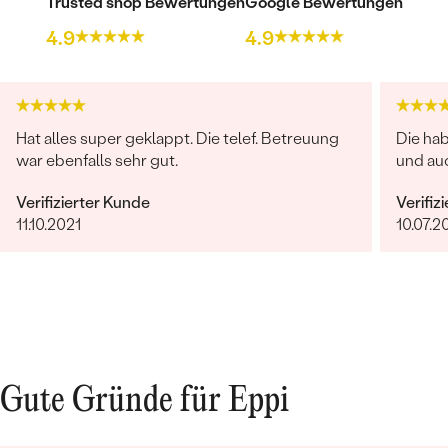
Trusted shop Bewertungen
Google Bewertungen
4.9
4.9
Hat alles super geklappt. Die telef. Betreuung
Die ha
war ebenfalls sehr gut.
und auc
Verifizierter Kunde
Verifiz
11.10.2021
10.07.2
Gute Gründe für Eppi