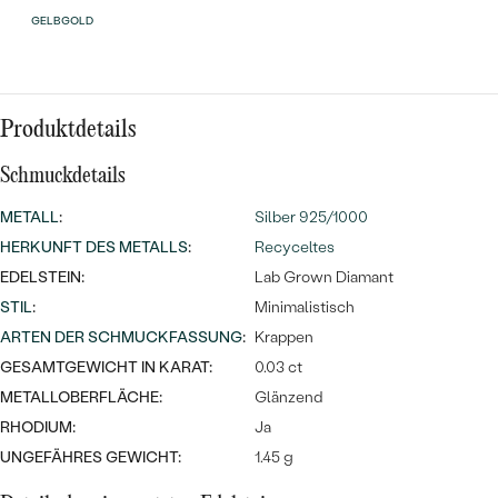
Meistverkaufte
NACH DER FARBE
GELBGOLD
Meistverkaufte
Ohrrinnge
NACH DER FORM
Ringe
MASSGEFERTIGTER
Personalisierte
Produktdetails
ANSEHEN
DIAMANTEN
Schmuckdetails
Halsketten
ANSEHEN
METALL
:
Silber 925/1000
HERKUNFT DES METALLS
:
Recyceltes
EDELSTEIN:
Lab Grown Diamant
ANSEHEN
Wave Kollektion
STIL
:
Minimalistisch
ARTEN DER SCHMUCKFASSUNG
:
Krappen
GESAMTGEWICHT IN KARAT:
0.03 ct
METALLOBERFLÄCHE:
Glänzend
ANSEHEN
RHODIUM:
Ja
UNGEFÄHRES GEWICHT:
1.45 g