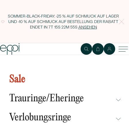
SOMMER-BLACK-FRIDAY: -25 % AUF SCHMUCK AUF LAGER
UND -10 % AUF SCHMUCK AUF BESTELLUNG. DER RABATT
ENDET IN
7T 15S 22M 54S
ANSEHEN
Atypischer Ring aus Silber mit
Lab Grown Diamanten Nils
Sale
Trauringe/Eheringe
NICHT ÜBERSEHEN
Verlobungsringe
NEUHEITEN
NICHT ÜBERSEHEN