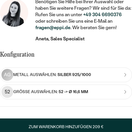
STATEMENT
MIT FÜLLUNG
Benötigen Sie Hilfe bei Ihrer Auswahl oder
KINDER
LAB GROWN DIAMANTEN ZUM
haben Sie weitere Fragen? Wir sind für Sie da:
MEDAILLON
SCHMUCK FÜR KINDER
SIEGELRINGE
Rufen Sie uns an unter
+49 304 6690376
EINFASSEN
IM SET
PIERCINGS
oder schreiben Sie uns eine E-Mail an
KETTEN
BROSCHEN
fragen@eppi.de
. Wir beraten Sie gern!
PERSONALISIERT
FARBIGE DIAMANTEN ZUM EINFASSEN
NACH PREIS
HERZKETTEN
SCHMUCKZUBEHÖR
NACH STEIN
Aneta, Sales Specialist
GÜNSTIG
NACH EDELSTEIN
NACH EDELSTEIN
MIT DIAMANT
MIT TIEREN
Konfiguration
NACH MATERIAL
MIT DIAMANT
MIT DIAMANT
LUXURIÖSE
MIT EDELSTEIN
GOLD
NACH EDELSTEIN
MIT EDELSTEIN
AG
MIT LAB GROWN DIAMANT
METALL AUSWÄHLEN:
SILBER 925/1000
PERLENOHRRINGE
MIT DIAMANT
SILBER
PERLENRINGE
MIT MOISSANIT
52
GRÖSSE AUSWÄHLEN:
52 -> Ø 16,6 MM
MIT EDELSTEIN
PLATIN
NACH PREIS
MIT FARBIGEN DIAMANTEN
NACH PREIS
PREISWERTE
PERLENKETTEN
NACH STEIN
MIT SCHWARZEN DIAMANTEN
PREISWERTE
LUXURIÖSE
ZUM WARENKORB HINZUFÜGEN
209 €
DIAMANTSCHMUCK
NACH PREIS