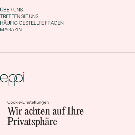
ÜBER UNS
TREFFEN SIE UNS
HÄUFIG GESTELLTE FRAGEN
MAGAZIN
Gemeinsam erschaffen wir
Cookie-Einstellungen
Wir achten auf Ihre
Geschichten von Schönheit und
Privatsphäre
Liebe