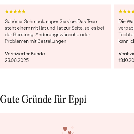
Schöner Schmuck, super Service. Das Team
Die Wa
steht einem mit Rat und Tat zur Seite, sei es bei
verpack
der Beratung, Änderungswünsche oder
Tochte
Problemen mit Bestellungen.
kann i
langleb
Verifizierter Kunde
Verifiz
nicht k
23.06.2025
13.10.2
Gute Gründe für Eppi