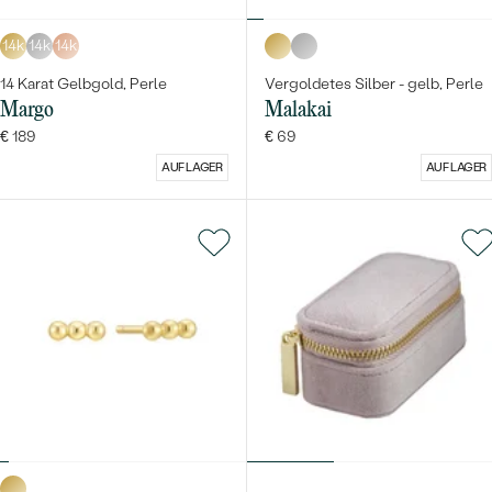
14k
14k
14k
14 Karat Gelbgold, Perle
Vergoldetes Silber - gelb, Perle
Margo
Malakai
€ 189
€ 69
AUF LAGER
AUF LAGER