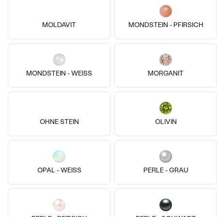
Silber, Lab Grown Diamant
14 Karat Gelbgold, Ohne Stein
Roth
Der Kleine Prinz
MOLDAVIT
MONDSTEIN - PFIRSICH
von € 309
von € 589
MONDSTEIN - WEISS
MORGANIT
OHNE STEIN
OLIVIN
OPAL - WEISS
PERLE - GRAU
14k
14k
18k
18k
18k
14 Karat Weißgold, Zirkon
Marina
18 Karat Gelbgold, Perle
€ 169