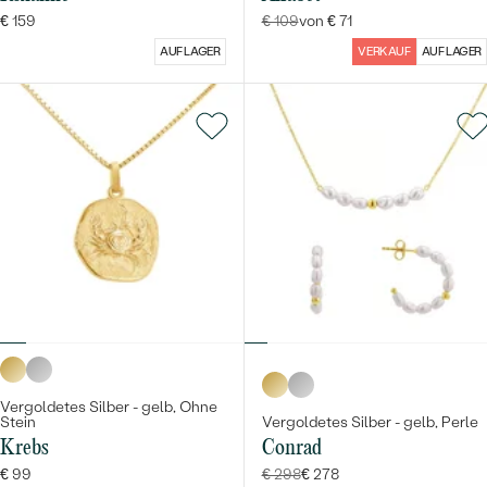
€ 159
€ 109
von € 71
AUF LAGER
VERKAUF
AUF LAGER
Vergoldetes Silber - gelb, Ohne
Stein
Vergoldetes Silber - gelb, Perle
Krebs
Conrad
€ 99
€ 298
€ 278