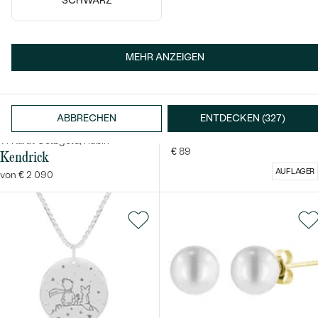
SCHWARZ
MEHR ANZEIGEN
14k
14k
14k
Silber, Ohne Stein
ABBRECHEN
ENTDECKEN (327)
Epistula
14 Karat Gelbgold, Rubin
€ 89
Kendrick
AUF LAGER
von € 2 090