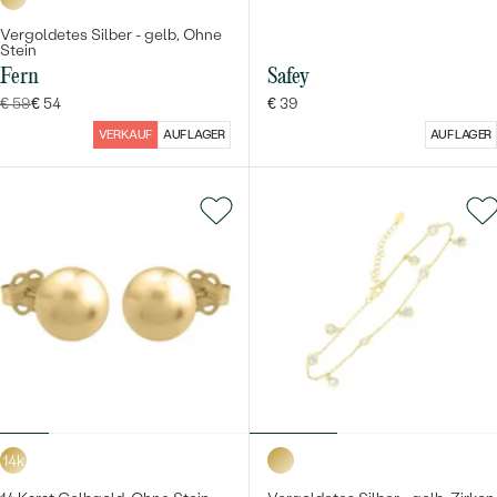
Vergoldetes Silber - gelb, Ohne
Stein
Fern
Safey
€ 59
€ 54
€ 39
VERKAUF
AUF LAGER
AUF LAGER
14k