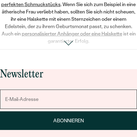
perfekten Schmuckstücks
. Wenn Sie sich zum Beispiel in eine
ätherische Frau
verliebt haben, sollten Sie sich nicht scheuen,
ihr eine Halskette mit einem
Sternzeichen
oder
einem
Edelstein, der zu ihrem Geburtsmonat passt
, zu schenken.
Auch ein
personalisierter Anhänger oder eine Halskette
ist ein
garantierter Erfolg.
Suchen Sie ein besonderes
Geburtstagsgeschenk für Ihre
Ehefrau
oder eine liebevolle Überraschung als
Weihnachtsgeschenk für Ihre Partnerin
? Schmuck ist eine
Newsletter
bezaubernde Möglichkeit, Ihre Wertschätzung und Liebe
auszudrücken. Unsere Kollektion bietet eine Vielzahl von
exquisiten
Schmuckstücken
, ideal als
Geschenk für die
Ehefrau
oder
Partnerin
, ob zum Geburtstag, Weihnachten oder
einfach als liebevolle Geste. Von luxuriösen Halsketten bis hin
zu eleganten
Armbändern
finden Sie bei uns die perfekten
Geschenkideen für die Ehefrau
und
Partnerin
, die ihren
ABONNIEREN
persönlichen Stil und Ihre tiefe Verbundenheit widerspiegeln.