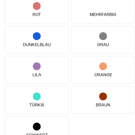
ROT
MEHRFARBIG
DUNKELBLAU
GRAU
14k
14k
14k
14k
14k
14k
14 Karat Gelbgold, Diamant
14 Karat Gelbgold, Lab Grown
Spark
Diamant
LILA
ORANGE
€ 2 878
von € 2 734
Milou
VERKAUF
von € 279
TÜRKIS
BRAUN