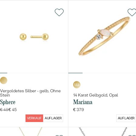
14k
Vergoldetes Silber - gelb, Ohne
Stein
14 Karat Gelbgold, Opal
Sphere
Mariana
€ 49
€ 45
€ 379
VERKAUF
AUF LAGER
AUF LAGER