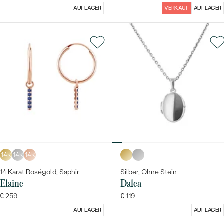
AUF LAGER
VERKAUF
AUF LAGER
14k
14k
14k
14 Karat Roségold, Saphir
Silber, Ohne Stein
Elaine
Dalea
€ 259
€ 119
AUF LAGER
AUF LAGER