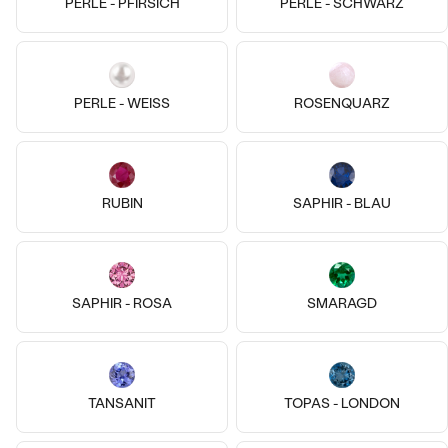
Dione
PERLE - PFIRSICH
PERLE - SCHWARZ
AUF LAGER
€ 849
PERLE - WEISS
ROSENQUARZ
RUBIN
SAPHIR - BLAU
SAPHIR - ROSA
SMARAGD
14k
14k
14k
Vergoldetes Silber - gelb, Ohne
Stein
14 Karat Roségold, Moissanit
Stier
Pisces
TANSANIT
TOPAS - LONDON
€ 99
von € 509
AUF LAGER
AUF LAGER