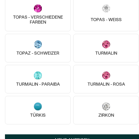
TOPAS - VERSCHIEDENE
TOPAS - WEISS
FARBEN
TOPAZ - SCHWEIZER
TURMALIN
TURMALIN - PARAIBA
TURMALIN - ROSA
14k
14k
14k
14k
14k
14k
14 Karat Gelbgold, Lab Grown
Diamant
14 Karat Roségold, Mondstein
Roberts
Davila
TÜRKIS
ZIRKON
von € 3 390
von € 529