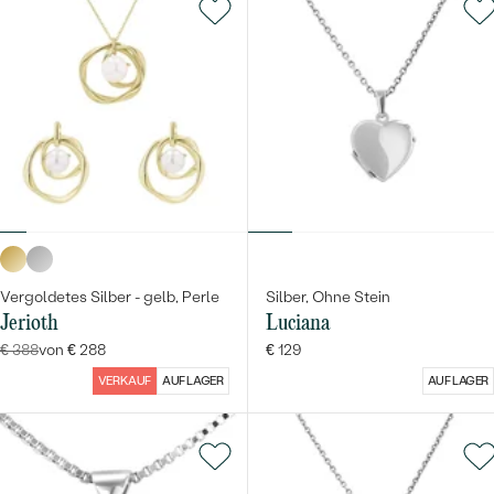
Vergoldetes Silber - gelb, Perle
Silber, Ohne Stein
Jerioth
Luciana
€ 388
von € 288
€ 129
VERKAUF
AUF LAGER
AUF LAGER