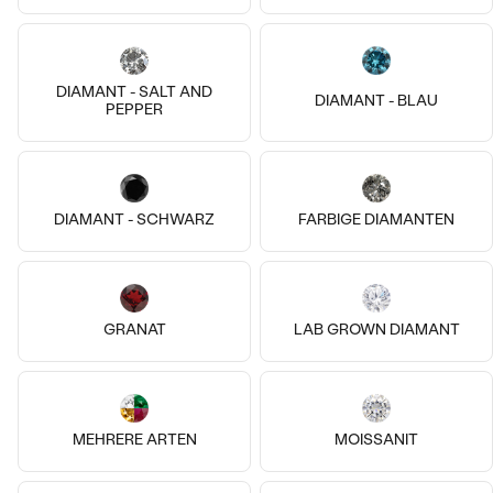
14k
14k
14k
14k
14k
14k
14 Karat Gelbgold
DIAMANT - SALT AND
Sagittarius
DIAMANT - BLAU
PEPPER
14 Karat Gelbgold, Diamant
von € 249
Willa
AUF LAGER
von € 829
Bestseller
DIAMANT - SCHWARZ
FARBIGE DIAMANTEN
ANSEHEN
GRANAT
LAB GROWN DIAMANT
MEHRERE ARTEN
MOISSANIT
14k
14k
18k