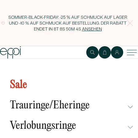
SOMMER-BLACK-FRIDAY: -25 % AUF SCHMUCK AUF LAGER
UND -10 % AUF SCHMUCK AUF BESTELLUNG. DER RABATT
ENDET IN
8T 8S 50M 3S
ANSEHEN
Sale
Trauringe/Eheringe
NICHT ÜBERSEHEN
Verlobungsringe
NEUHEITEN
NICHT ÜBERSEHEN