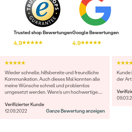
Trusted shop Bewertungen
Google Bewertungen
4.9
4.9
Wieder schnelle, hilfsbereite und freundliche
Kunde 
Kommunikation. Auch dieses Mal konnten alle
der Art
meine Wünsche schnell und problemlos
Verifiz
umgesetzt werden. Wenn's um hochwertigen,
09.03.
individuellen und nachhaltigen Schmuck geht,
Verifizierter Kunde
ist Eppi meine Empfehlung!
12.09.2022
Ganze Bewertung anzeigen