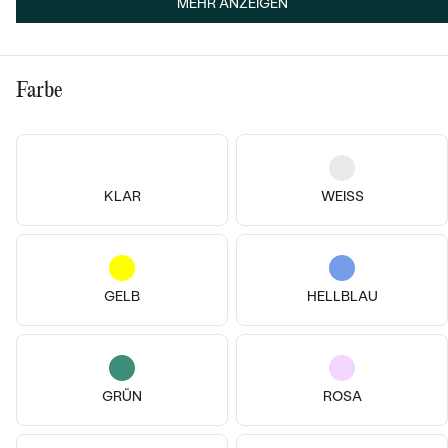
MEHR ANZEIGEN
Farbe
KLAR
WEISS
14k
14k
14k
14 Karat Roségold, Granat
Olga
Shields
GELB
HELLBLAU
€ 1 739
von € 1 220
€ 59
VERKAUF
AUF LAGER
AUF LAGER
GRÜN
ROSA