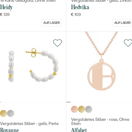
14 Karat Gelbgold, Ohne Stein
Vergoldetes Silber - gelb, Zirkon
Heidy
Hedvika
€ 139
€ 109
AUF LAGER
AUF LAGER
Vergoldetes Silber - rosa, Ohne
Vergoldetes Silber - gelb, Perle
Stein
Roxanne
Alfabet