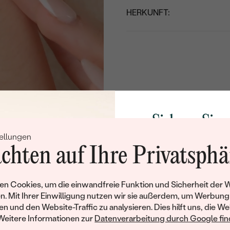
HERKUNFT:
Sichern Sie 
ellungen
Rabatt auf Ih
chten auf Ihre Privatsphä
Schmucks
Werden Sie Teil unse
n Cookies, um die einwandfreie Funktion und Sicherheit der 
und entdecken Sie die W
n. Mit Ihrer Einwilligung nutzen wir sie außerdem, um Werbung
gefertigten Schmucks
en und den Website-Traffic zu analysieren. Dies hilft uns, die We
Willkommensgeschen
Weitere Informationen zur
Datenverarbeitung durch Google find
Ihnen umgehend einen 