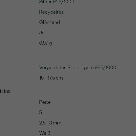
Silber 925/1000
Recyceltes
Glänzend
Ja
0.97 g
Vergoldetes Silber - gelb 925/1000
15 - 17.5 cm
teins
Perle
5
2.5 - 3 mm
Weiß