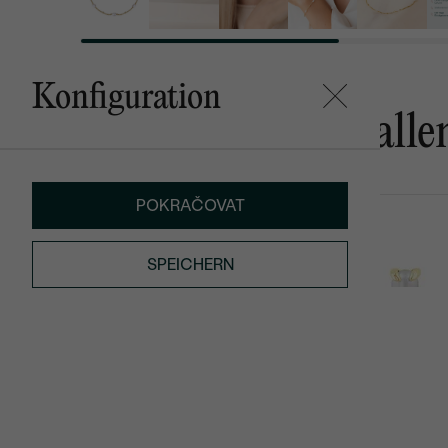
Konfiguration
Das könnte Ihnen gefalle
POKRAČOVAT
Landia
Clarice
AUF LAGER
SPEICHERN
€ 99
€ 299
€ 277