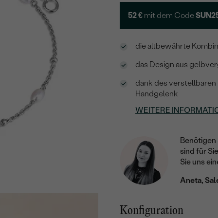
52 €
mit dem Code
SUN2
die altbewährte Kombin
das Design aus gelbverg
dank des verstellbaren 
Handgelenk
WEITERE INFORMATI
Benötigen 
sind für Si
Sie uns ein
Aneta, Sal
Konfiguration