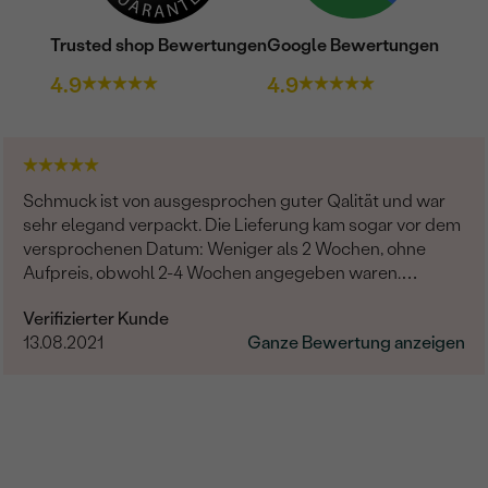
Trusted shop Bewertungen
Google Bewertungen
4.9
4.9
Schmuck ist von ausgesprochen guter Qalität und war
sehr elegand verpackt. Die Lieferung kam sogar vor dem
versprochenen Datum: Weniger als 2 Wochen, ohne
Aufpreis, obwohl 2-4 Wochen angegeben waren.
Bestellung und Lieferung wurde uns telefonisch vom
Verifizierter Kunde
sympathischen Kundenservice bestätigt. Wir werden in
13.08.2021
Ganze Bewertung anzeigen
Zukunft wieder bestellen. Vielen Dank!