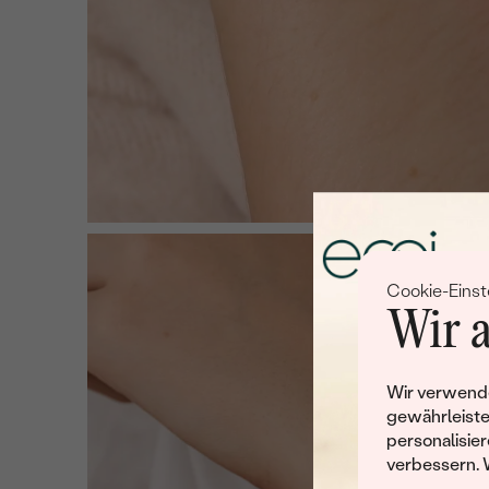
Cookie-Einst
Wir a
Wir verwende
gewährleiste
personalisier
verbessern. 