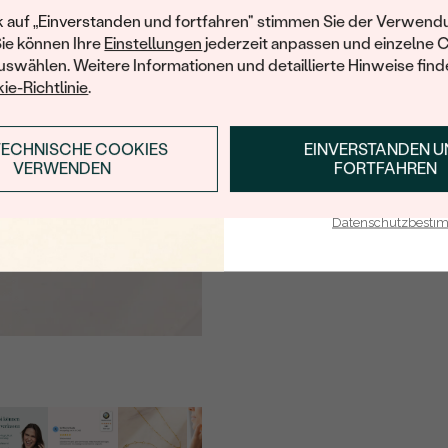
Ihren ersten Ein
k auf „Einverstanden und fortfahren" stimmen Sie der Verwendu
Sie können Ihre
Einstellungen
jederzeit anpassen und einzelne 
swählen. Weitere Informationen und detaillierte Hinweise finde
ie-Richtlinie
.
TECHNISCHE COOKIES
EINVERSTANDEN 
ANMELDEN & RABAT
VERWENDEN
FORTFAHREN
E-Mail-Adresse je bei uns i
Datenschutzbest