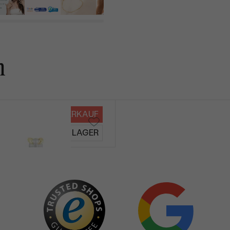
n
VERKAUF
Ayelet
AUF LAGER
€ 179