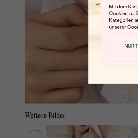
Mit dem Klic
Cookies zu. 
Kategorien au
unserer
Cook
NUR 
Weitere Bilder