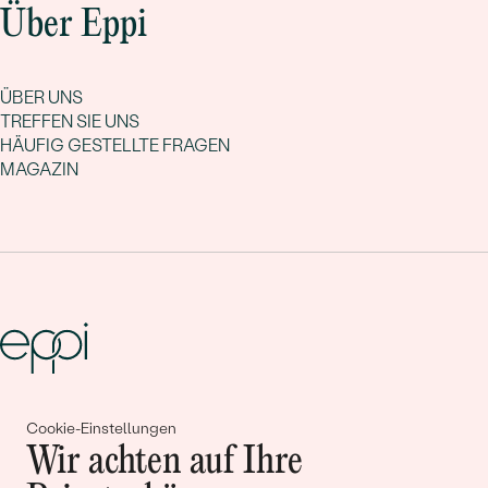
Über Eppi
ÜBER UNS
TREFFEN SIE UNS
HÄUFIG GESTELLTE FRAGEN
MAGAZIN
Gemeinsam erschaffen wir
Cookie-Einstellungen
Wir achten auf Ihre
Geschichten von Schönheit und