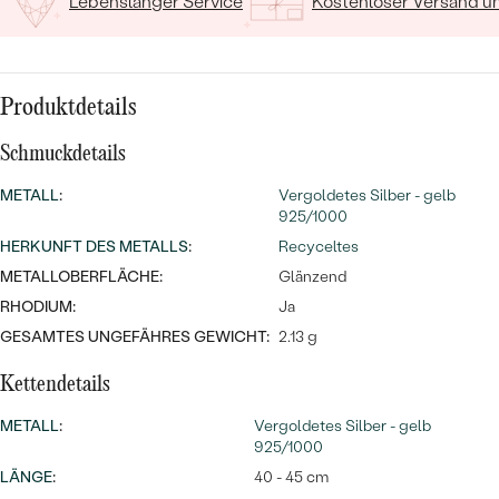
MIT SALT AND PEPPER DIAMANTEN
Lebenslanger Service
Kostenloser Versand 
LUXURIÖSE
PREISWERTE
EDELSTEINSCHMUCK
Meistverkaufte
MIT EDELSTEIN
LUXURIÖSE
SCHMUCK MIT LAB GROWN
Eheringe
Produktdetails
DIAMANTEN
NACH MATERIAL
Schmuckdetails
GOLD
PERLENSCHMUCK
METALL
:
Vergoldetes Silber - gelb
925/1000
ANSCHAUEN
PLATIN
HERKUNFT DES METALLS
:
Recyceltes
NACH STYL
METALLOBERFLÄCHE:
SILBER
Glänzend
PERSONALISIERT
RHODIUM:
Ja
GESAMTES UNGEFÄHRES GEWICHT:
2.13 g
SYMBOLISCH
Kettendetails
MINIMALISTISCH
METALL
:
Vergoldetes Silber - gelb
925/1000
NACH ANLASS
LÄNGE
:
40 - 45 cm