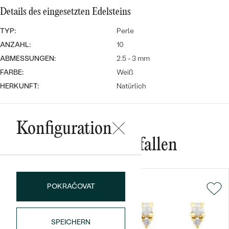
Meistverkaufte
NACH DER FARBE
Details des eingesetzten Edelsteins
Meistverkaufte
Ohrrinnge
NACH DER FORM
TYP:
Perle
Ringe
ANZAHL:
10
MASSGEFERTIGTER
Personalisierte
ABMESSUNGEN:
2.5 - 3 mm
FARBE:
Weiß
ANSEHEN
DIAMANTEN
Halsketten
HERKUNFT:
Natürlich
ANSEHEN
Konfiguration
ANSEHEN
Wave Kollektion
Das könnte Ihnen gefallen
POKRAČOVAT
ANSEHEN
SPEICHERN