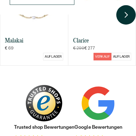
Malakai
Clarice
€ 69
€ 299
€ 277
Bestseller
AUF LAGER
VERKAUF
AUF LAGER
ANSEHEN
Trusted shop Bewertungen
Google Bewertungen