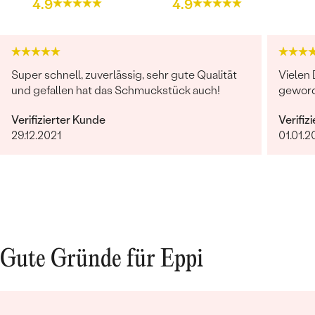
4.9
4.9
Super schnell, zuverlässig, sehr gute Qualität
Vielen 
und gefallen hat das Schmuckstück auch!
geword
Verifizierter Kunde
Verifiz
29.12.2021
01.01.2
Gute Gründe für Eppi