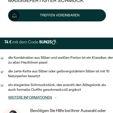
MASSGEFERTIGTER SCHMUCK
99 €
SILBER
MIT MEHREREN DIAMANTEN
NACH STYL
GOLD
AUSVERKAUF
AUSVERKAUF
Schmuck ist auf Lager. Wir liefern ihn innerhalb von 24
TREFFEN VEREINBAREN
PLATIN
KLASSISCH
HALO
Stunden.
SILBER
WENN SCHMUCK HILFT
Lieferoptionen
NACH MATERIAL
MINIMALISTISCHE
DREI STEINE
PLATIN
NACH STYL
GOLD
NACH TYP
MEMOIRE
74 €
mit dem Code
SUN25
.
OHRSTECKER
VINTAGE
OHRRINGE
SILBER
NACH STYL
V-FORM
CREOLEN
IM SET
die Kombination aus Silber und weißen Perlen ist ein Klassiker, der
SOLITÄR
RINGE
PLATIN
zu allen Hauttönen passt
VINTAGE
MINIMALISTISCHE
AUSSERGEWÖHNLICH
die zarte Kette aus Silber oder gelbvergoldetem Silber ist mit 10
ZUR GEBURT EINES KINDES
ANHÄNGER / KETTEN
Naturperlen besetzt
AUSSERGEWÖHNLICHE
NACH STYL
OHRHÄNGER
PERSONALISIERT
ARMBÄNDER
GESTALTE EINEN RING
ein elegantes Schmuckstück, das sowohl den Alltagslook als
MEMOIRE
auch formelle Outfits geschmackvoll ergänzt
GEHÄMMERTE
SOLITÄR
WÄHLE EINEN RING
MIT STERNZEICHEN
SCHMUCKSET
WEITERE INFORMATIONEN
MINIMALISTISCHE
VON HAND GRAVIERTE
HERZ
DIAMANTEN ZUM EINFASSEN
MINIMALISTISCH
HERRENSCHMUCK
Benötigen Sie Hilfe bei Ihrer Auswahl oder