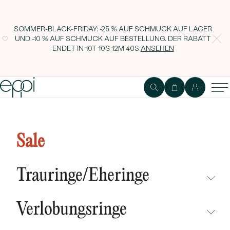
SOMMER-BLACK-FRIDAY: -25 % AUF SCHMUCK AUF LAGER
UND -10 % AUF SCHMUCK AUF BESTELLUNG. DER RABATT
ENDET IN
10T 10S 12M 39S
ANSEHEN
Silberne Halskette mit Perlen
Landia
Sale
Trauringe/Eheringe
NICHT ÜBERSEHEN
Verlobungsringe
NEUHEITEN
NICHT ÜBERSEHEN