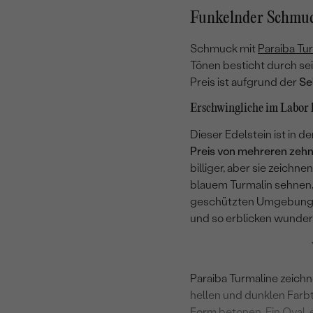
Funkelnder Schmuc
Schmuck mit
Paraiba Tu
Tönen besticht durch sei
Preis ist aufgrund der
Se
Erschwingliche im Labor 
Dieser Edelstein ist in d
Preis von mehreren zehn
billiger, aber sie zeichn
blauem Turmalin sehnen, 
geschützten Umgebung si
und so erblicken wunder
Paraiba Turmaline zeich
hellen und dunklen Farb
Form
betonen. Ein
Oval
,