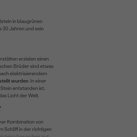
elstein in blaugrünen
wa 30 Jahren und sein
erstätten erzielen einen
ischen Brüder sind etwas
h nach elektrisierendem
stellt wurden
. In einer
tein entstanden ist,
das Licht der Welt.
?
iner Kombination von
 Schliff in der richtigen
lsteins besonders gut