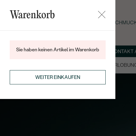
Warenkorb
SOMMER-BLACK-FRIDAY: -25 % AUF SCHMUCK
Sie haben keinen Artikel im Warenkorb
ÜBER UNS
MAGAZIN
SCHMUCK NACH MASS
KONTAKT 
SALE
TRAURINGE/EHERINGE
VERLOBUN
WEITER EINKAUFEN