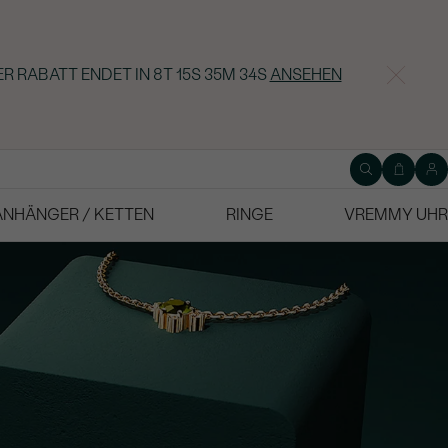
ER RABATT ENDET IN
8T 15S 35M 34S
ANSEHEN
ANHÄNGER / KETTEN
RINGE
VREMMY UHR