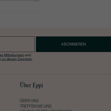
?
Edelstein kann mit einem
asser des Karibischen
nkel erstrahlen. Paraiba
ABONNIEREN
ei anderen Edelsteinen.
raiba Turmalin genau
er Mitteilungen
und
n zu diesen Zwecken
negativen Einflüssen der
erherzustellen. Die
Über Eppi
ünstlerische Schaffen.
ÜBER UNS
TREFFEN SIE UNS