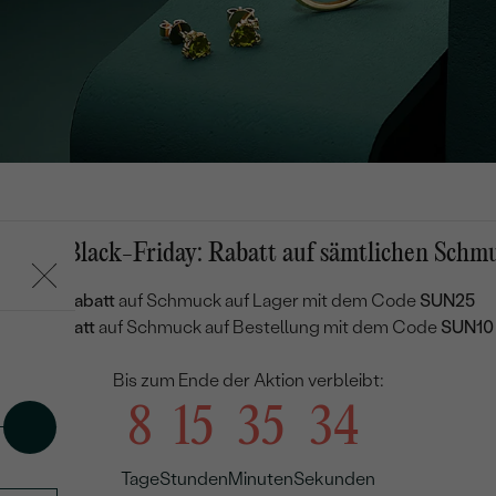
mmer-Black-Friday: Rabatt auf sämtlichen Schm
25 % Rabatt
auf Schmuck auf Lager mit dem Code
SUN25
in
10 % Rabatt
auf Schmuck auf Bestellung mit dem Code
SUN10
Bis zum Ende der Aktion verbleibt:
8
15
35
34
Tage
Stunden
Minuten
Sekunden