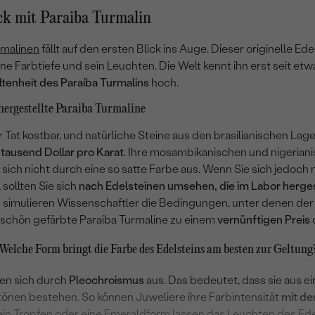
k mit Paraiba Turmalin
rmalinen
fällt auf den ersten Blick ins Auge. Dieser originelle Ed
ne Farbtiefe und sein Leuchten. Die Welt kennt ihn erst seit et
ltenheit des Paraíba Turmalins
hoch.
hergestellte Paraiba Turmaline
er Tat kostbar, und natürliche Steine aus den brasilianischen Lag
tausend Dollar pro Karat
. Ihre mosambikanischen und nigerian
en sich nicht durch eine so satte Farbe aus. Wenn Sie sich jedoc
sollten Sie sich
nach Edelsteinen umsehen, die im Labor herge
mulieren Wissenschaftler die Bedingungen, unter denen der S
schön gefärbte Paraíba Turmaline zu einem
vernünftigen Preis
Welche Form bringt die Farbe des Edelsteins am besten zur Geltung
nen sich durch
Pleochroismus
aus. Das bedeutet, dass sie aus e
tönen bestehen. So können Juweliere ihre Farbintensität
mit dem
 ein
Tropfen
oder eine
Emeraldform
lassen das Leuchten des Ede