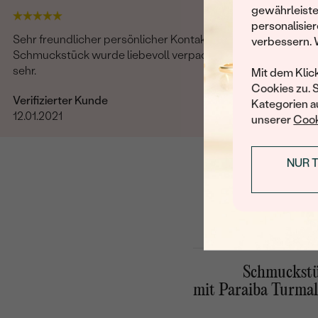
gewährleiste
personalisier
Sehr freundlicher persönlicher Kontakt. Das
verbessern. 
Schmuckstück wurde liebevoll verpackt und gefällt mir
sehr.
Mit dem Klic
Cookies zu. 
Verifizierter Kunde
Kategorien au
12.01.2021
unserer
Cook
NUR 
Schmuckst
mit Paraiba Turmal