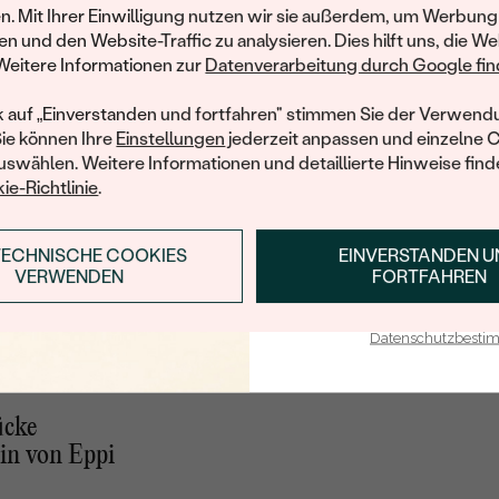
und entdecken Sie die W
n. Mit Ihrer Einwilligung nutzen wir sie außerdem, um Werbung
gefertigten Schmucks
en und den Website-Traffic zu analysieren. Dies hilft uns, die We
Willkommensgeschen
Ich bin absolut zufrieden mit den Ohrringen -genau wie
Weitere Informationen zur
Datenverarbeitung durch Google find
vorgestellt. Ich hatte auch einige zusätzliche Fragen und
Ihnen umgehend einen 
Wünsche. Alle meine Fragen wurden beantwortet und
Ihren ersten Ein
k auf „Einverstanden und fortfahren" stimmen Sie der Verwendu
ich wurde auf dem ganzen Weg informiert. Es war ein
Sie können Ihre
Einstellungen
jederzeit anpassen und einzelne 
wahres Vergnügen.
swählen. Weitere Informationen und detaillierte Hinweise finde
Verifizierter Kunde
ie-Richtlinie
.
02.04.2020
Ganze Bewertung anzeigen
TECHNISCHE COOKIES
EINVERSTANDEN 
ANMELDEN & RABAT
VERWENDEN
FORTFAHREN
E-Mail-Adresse je bei uns i
Datenschutzbest
ücke
in von Eppi