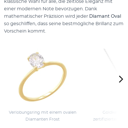
klassische Wahl für alle, die zeitlose Eleganz mit
einer modernen Note bevorzugen. Dank
mathematischer Präzision wird jeder
Diamant Oval
so geschliffen, dass seine bestmögliche Brillanz zum
Vorschein kommt.
Verlobungsring mit einem ovalen
Goldkette mi
Diamanten Frost
zertifiziertem o
Ma