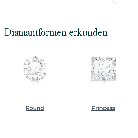
Grown Diam
Diamantformen erkunden
Round
Princess