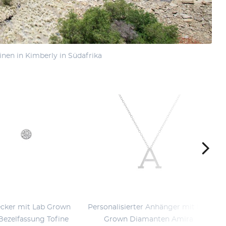
en in Kimberly in Südafrika
ecker mit Lab Grown
Personalisierter Anhänger mit Lab
Bezelfassung Tofine
Grown Diamanten Amira