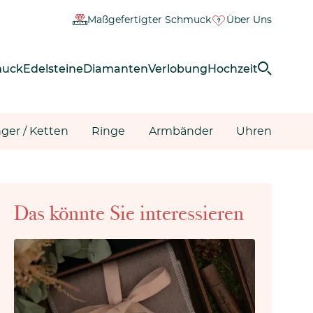
Maßgefertigter Schmuck
Über Uns
muck
Edelsteine
Diamanten
Verlobung
Hochzeit
ger / Ketten
Ringe
Armbänder
Uhren
Das könnte Sie interessieren