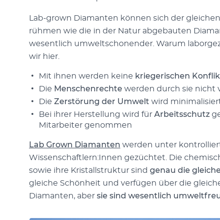
Lab-grown Diamanten können sich der gleichen
rühmen wie die in der Natur abgebauten Diamant
wesentlich umweltschonender. Warum laborgezüc
wir hier.
Mit ihnen werden keine
kriegerischen Konfli
Die
Menschenrechte
werden durch sie nicht v
Die
Zerstörung der Umwelt
wird minimalisier
Bei ihrer Herstellung wird für
Arbeitsschutz
ge
Mitarbeiter genommen
Lab Grown Diamanten
werden unter kontrollie
Wissenschaftlern:Innen gezüchtet. Die chemisc
sowie ihre Kristallstruktur sind
genau die gleich
gleiche Schönheit und verfügen über die gleich
Diamanten, aber
sie sind wesentlich umweltfre