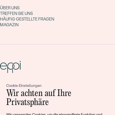
ÜBER UNS
TREFFEN SIE UNS
HÄUFIG GESTELLTE FRAGEN
MAGAZIN
Gemeinsam erschaffen wir
Cookie-Einstellungen
Wir achten auf Ihre
Geschichten von Schönheit und
Privatsphäre
Liebe
Wir verwenden Cookies, um die einwandfreie Funktion und