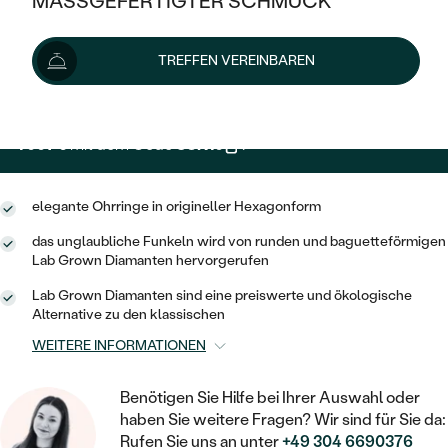
MASSGEFERTIGTER SCHMUCK
1 119 €
SILBER
MIT MEHREREN DIAMANTEN
NACH STYL
GOLD
AUSVERKAUF
AUSVERKAUF
Wir liefern den Schmuck innerhalb von 3 - 4 Wochen.
TREFFEN VEREINBAREN
PLATIN
KLASSISCH
HALO
Lieferoptionen
SILBER
WENN SCHMUCK HILFT
NACH MATERIAL
MINIMALISTISCHE
DREI STEINE
PLATIN
NACH STYL
1 007 €
mit dem Code
SUN10
.
GOLD
NACH TYP
MEMOIRE
OHRSTECKER
VINTAGE
OHRRINGE
SILBER
NACH STYL
elegante Ohrringe in origineller Hexagonform
V-FORM
CREOLEN
IM SET
SOLITÄR
RINGE
das unglaubliche Funkeln wird von runden und baguetteförmigen
PLATIN
VINTAGE
Lab Grown Diamanten hervorgerufen
MINIMALISTISCHE
AUSSERGEWÖHNLICH
ZUR GEBURT EINES KINDES
ANHÄNGER / KETTEN
Lab Grown Diamanten sind eine preiswerte und ökologische
AUSSERGEWÖHNLICHE
NACH STYL
OHRHÄNGER
Alternative zu den klassischen
PERSONALISIERT
ARMBÄNDER
GESTALTE EINEN RING
WEITERE INFORMATIONEN
MEMOIRE
GEHÄMMERTE
SOLITÄR
WÄHLE EINEN RING
MIT STERNZEICHEN
SCHMUCKSET
Benötigen Sie Hilfe bei Ihrer Auswahl oder
MINIMALISTISCHE
VON HAND GRAVIERTE
HERZ
haben Sie weitere Fragen? Wir sind für Sie da:
DIAMANTEN ZUM EINFASSEN
MINIMALISTISCH
HERRENSCHMUCK
Rufen Sie uns an unter
+49 304 6690376