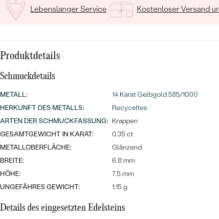
MIT SALT AND PEPPER DIAMANTEN
LUXURIÖSE
Lebenslanger Service
Kostenloser Versand 
PREISWERTE
EDELSTEINSCHMUCK
Meistverkaufte
MIT EDELSTEIN
LUXURIÖSE
SCHMUCK MIT LAB GROWN
Eheringe
DIAMANTEN
NACH MATERIAL
Produktdetails
GOLD
Schmuckdetails
PERLENSCHMUCK
METALL
:
14 Karat Gelbgold 585/1000
ANSCHAUEN
PLATIN
HERKUNFT DES METALLS
:
Recyceltes
NACH STYL
ARTEN DER SCHMUCKFASSUNG
:
Krappen
SILBER
PERSONALISIERT
GESAMTGEWICHT IN KARAT:
0.35 ct
METALLOBERFLÄCHE:
Glänzend
SYMBOLISCH
BREITE:
6.8 mm
HÖHE:
7.5 mm
MINIMALISTISCH
UNGEFÄHRES GEWICHT:
1.15 g
NACH ANLASS
Details des eingesetzten Edelsteins