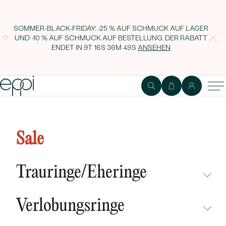
SOMMER-BLACK-FRIDAY: -25 % AUF SCHMUCK AUF LAGER
UND -10 % AUF SCHMUCK AUF BESTELLUNG. DER RABATT
ENDET IN
9T 16S 36M 48S
ANSEHEN
Ohrringe in Hexagonform mit
Lab Grown Diamanten Shamil
Sale
Trauringe/Eheringe
NICHT ÜBERSEHEN
Verlobungsringe
NEUHEITEN
NICHT ÜBERSEHEN