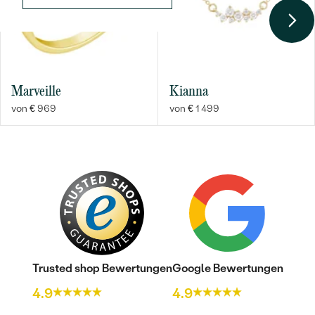
HERKUNFT:
Im Labor hergestellt
Nebensteine
TYP:
Lab Grown Diamant
Marveille
Kianna
ANZAHL:
12
von € 969
von € 1 499
KARATGEWICHT:
0.08 ct
Bestseller
ABMESSUNGEN:
1.3 x 0.65 mm (0.0067ct)
FORM:
Baguette
REINHEIT:
SI3
FARBE:
G-H
ANSEHEN
HERKUNFT:
Im Labor hergestellt
Trusted shop Bewertungen
Google Bewertungen
4.9
4.9