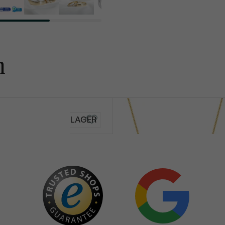
n
Dayna
AUF LAGER
von € 599