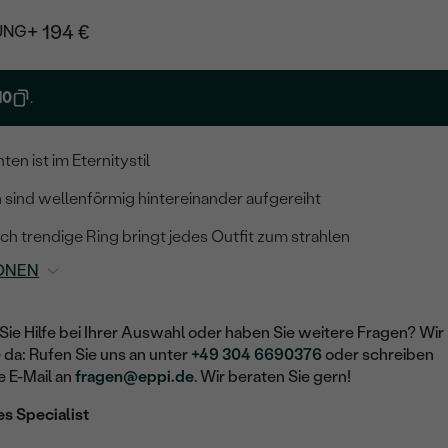
+ 194 €
UNG
10
.
en ist im Eternitystil
 sind wellenförmig hintereinander aufgereiht
ich trendige Ring bringt jedes Outfit zum strahlen
ONEN
Sie Hilfe bei Ihrer Auswahl oder haben Sie weitere Fragen? Wir
e da: Rufen Sie uns an unter
+49 304 6690376
oder schreiben
e E-Mail an
fragen@eppi.de
. Wir beraten Sie gern!
es Specialist