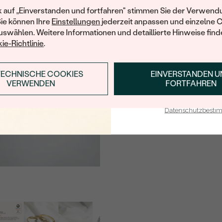
TYP:
Ihren ersten Ein
k auf „Einverstanden und fortfahren" stimmen Sie der Verwendu
ANZAHL:
Sie können Ihre
Einstellungen
jederzeit anpassen und einzelne 
swählen. Weitere Informationen und detaillierte Hinweise finde
KARATGEWICHT:
ie-Richtlinie
.
ABMESSUNGEN:
REINHEIT:
TECHNISCHE COOKIES
EINVERSTANDEN 
ANMELDEN & RABAT
VERWENDEN
FORTFAHREN
FARBE:
E-Mail-Adresse je bei uns i
FORM:
Datenschutzbest
HERKUNFT: