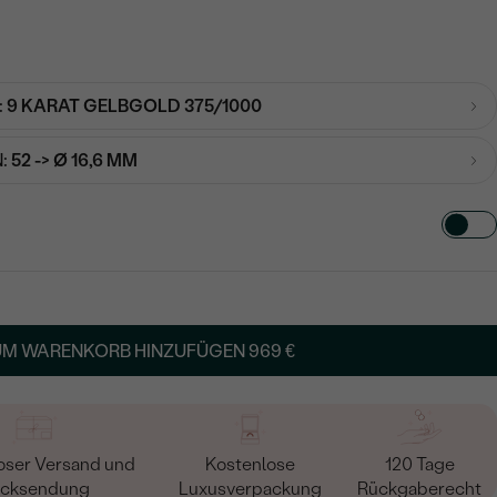
:
9 KARAT GELBGOLD 375/1000
:
52 -> Ø 16,6 MM
TART AUS
in
UM WARENKORB HINZUFÜGEN
969 €
oser Versand und
Kostenlose
120 Tage
cksendung
Luxusverpackung
Rückgaberecht