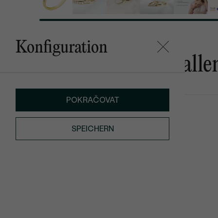
Konfiguration
Das könnte Ihnen gefalle
POKRAČOVAT
Heidy
Marina
AUF LAGER
€ 139
€ 169
SPEICHERN