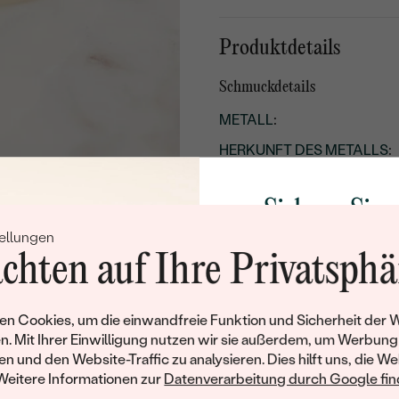
Produktdetails
Schmuckdetails
METALL
:
HERKUNFT DES METALLS
:
STIL
:
Sichern Sie 
ARTEN DER SCHMUCKFA
ellungen
Rabatt auf Ih
GESAMTGEWICHT IN KARA
chten auf Ihre Privatsphä
METALLOBERFLÄCHE:
Schmucks
BREITE:
Werden Sie Teil unse
n Cookies, um die einwandfreie Funktion und Sicherheit der 
UNGEFÄHRES GEWICHT:
und entdecken Sie die W
n. Mit Ihrer Einwilligung nutzen wir sie außerdem, um Werbung
gefertigten Schmucks
en und den Website-Traffic zu analysieren. Dies hilft uns, die We
Details des eingesetzten Edels
Willkommensgeschen
Weitere Informationen zur
Datenverarbeitung durch Google find
Ihnen umgehend einen 