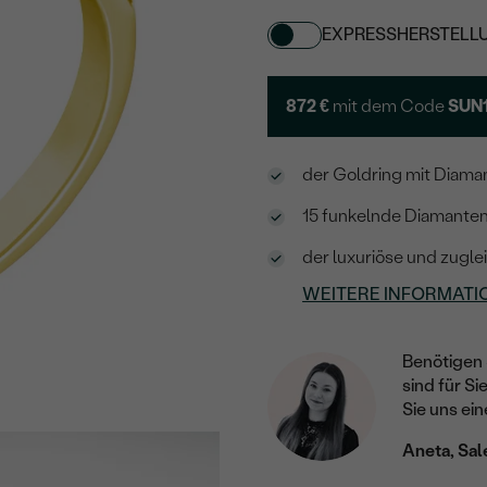
EXPRESSHERSTELL
872 €
mit dem Code
SUN
der Goldring mit Diamant
15 funkelnde Diamanten
der luxuriöse und zugle
WEITERE INFORMATI
Benötigen 
sind für Si
Sie uns ein
Aneta, Sal