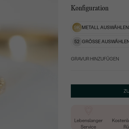
Konfiguration
9K
METALL AUSWÄHLEN
52
GRÖSSE AUSWÄHLEN
GRAVUR HINZUFÜGEN
WÄHLEN SIE SCHRIF
Geben Sie Initialen/Text e
Z
15
/ 15 ZEICHEN
Lebenslanger
Kostenl
Service
Rü