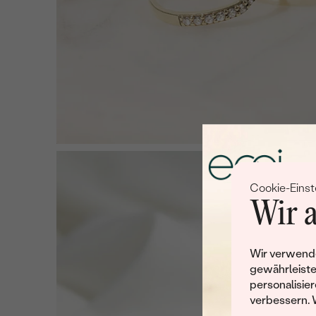
Cookie-Einst
Wir a
Wir verwende
gewährleiste
personalisier
verbessern. 