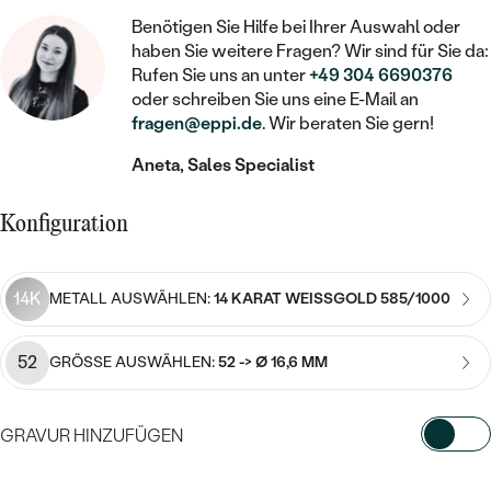
STATEMENT
MIT FÜLLUNG
KINDER
LAB GROWN DIAMANTEN ZUM
Benötigen Sie Hilfe bei Ihrer Auswahl oder
MEDAILLON
SCHMUCK FÜR KINDER
haben Sie weitere Fragen? Wir sind für Sie da:
SIEGELRINGE
EINFASSEN
IM SET
PIERCINGS
Rufen Sie uns an unter
+49 304 6690376
KETTEN
BROSCHEN
oder schreiben Sie uns eine E-Mail an
PERSONALISIERT
FARBIGE DIAMANTEN ZUM EINFASSEN
fragen@eppi.de
. Wir beraten Sie gern!
NACH PREIS
HERZKETTEN
SCHMUCKZUBEHÖR
NACH STEIN
Aneta, Sales Specialist
GÜNSTIG
NACH EDELSTEIN
NACH EDELSTEIN
MIT DIAMANT
MIT TIEREN
NACH MATERIAL
MIT DIAMANT
Konfiguration
MIT DIAMANT
LUXURIÖSE
MIT EDELSTEIN
GOLD
NACH EDELSTEIN
MIT EDELSTEIN
MIT LAB GROWN DIAMANT
PERLENOHRRINGE
14K
METALL AUSWÄHLEN:
14 KARAT WEISSGOLD 585/1000
MIT DIAMANT
SILBER
PERLENRINGE
MIT MOISSANIT
MIT EDELSTEIN
PLATIN
NACH PREIS
52
GRÖSSE AUSWÄHLEN:
52 -> Ø 16,6 MM
MIT FARBIGEN DIAMANTEN
NACH PREIS
PREISWERTE
PERLENKETTEN
NACH STEIN
GRAVUR HINZUFÜGEN
MIT SCHWARZEN DIAMANTEN
PREISWERTE
LUXURIÖSE
DIAMANTSCHMUCK
WÄHLEN SIE SCHRIFTART AUS
NACH PREIS