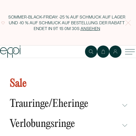
SOMMER-BLACK-FRIDAY: -25 % AUF SCHMUCK AUF LAGER
UND -10 % AUF SCHMUCK AUF BESTELLUNG. DER RABATT
ENDET IN
9T 1S 0M 29S
ANSEHEN
Zarter Ring mit Moissaniten und
Tsavorit-Granaten Lowri
Sale
Trauringe/Eheringe
NICHT ÜBERSEHEN
Verlobungsringe
NEUHEITEN
NICHT ÜBERSEHEN