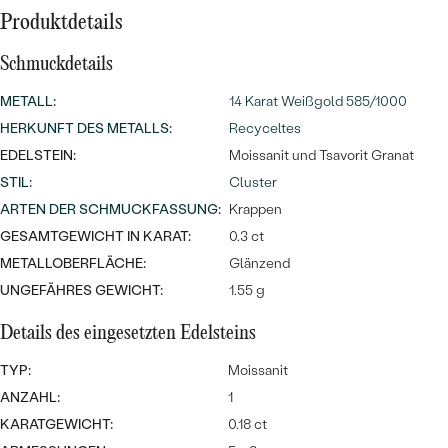
Meistverkaufte
NACH DER FARBE
Produktdetails
Meistverkaufte
Ohrrinnge
NACH DER FORM
Schmuckdetails
Ringe
METALL
:
14 Karat Weißgold 585/1000
MASSGEFERTIGTER
Personalisierte
HERKUNFT DES METALLS
:
Recyceltes
ANSEHEN
DIAMANTEN
EDELSTEIN:
Moissanit und Tsavorit Granat
Halsketten
STIL
:
Cluster
ANSEHEN
ARTEN DER SCHMUCKFASSUNG
:
Krappen
GESAMTGEWICHT IN KARAT:
0.3 ct
ANSEHEN
METALLOBERFLÄCHE:
Glänzend
Wave Kollektion
UNGEFÄHRES GEWICHT:
1.55 g
Details des eingesetzten Edelsteins
TYP:
Moissanit
ANSEHEN
ANZAHL:
1
KARATGEWICHT:
0.18 ct