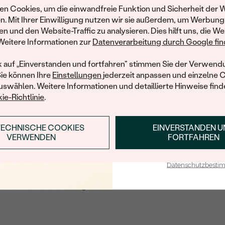
Werden Sie Teil unse
n Cookies, um die einwandfreie Funktion und Sicherheit der 
und entdecken Sie die W
n. Mit Ihrer Einwilligung nutzen wir sie außerdem, um Werbung
gefertigten Schmucks
en und den Website-Traffic zu analysieren. Dies hilft uns, die We
hat dieses Schmuckstück bereits seinen Besitzer 
Willkommensgeschen
Weitere Informationen zur
Datenverarbeitung durch Google find
Ihnen umgehend einen 
ähnliche Produkte, die auf Sie warten. Wenn Sie über die Verfü
Ihren ersten Ein
informiert werden möchten, hinterlassen Sie uns bitte Ihre E-Mail
k auf „Einverstanden und fortfahren" stimmen Sie der Verwendu
Sie können Ihre
Einstellungen
jederzeit anpassen und einzelne 
swählen. Weitere Informationen und detaillierte Hinweise finde
ie-Richtlinie
.
E-Mail
*
TECHNISCHE COOKIES
EINVERSTANDEN 
ANMELDEN & RABAT
MIR EINE NACHRICHT SENDEN, WENN
VERWENDEN
FORTFAHREN
WIEDER VERFÜGBAR
E-Mail-Adresse je bei uns i
Mit meinem Klicken bestätige ich, dass ich die
Datenschutzbest
Datenschutzbestimmungen
zur Kenntnis
genommen habe.