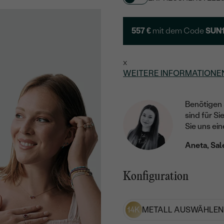
557 €
mit dem Code
SUN
x
WEITERE INFORMATIONE
Benötigen 
sind für Si
Sie uns ein
Aneta, Sal
Konfiguration
14K
METALL AUSWÄHLEN