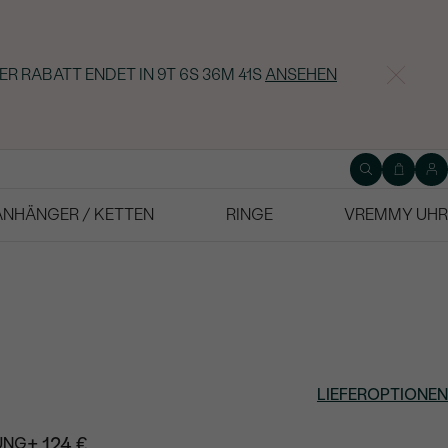
ER RABATT ENDET IN
9T 6S 36M 40S
ANSEHEN
ANHÄNGER / KETTEN
RINGE
VREMMY UHR
LIEFEROPTIONEN
+ 124 €
UNG