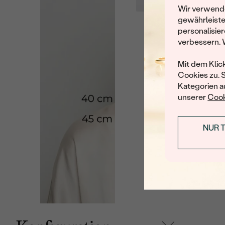
Wir verwende
gewährleiste
personalisier
Leider 
verbessern. 
Wir haben noch viele 
Mit dem Klic
Cookies zu. 
Kategorien au
unserer
Cook
NUR 