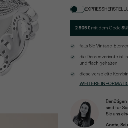
EXPRESSHERSTELL
2 865 €
mit dem Code
SU
falls Sie Vintage-Elemen
die Damenvariante ist i
und flach gehalten
diese verspielte Kombin
WEITERE INFORMATI
Benötigen 
sind für Si
Sie uns ein
Aneta, Sal