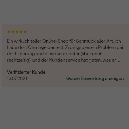
G-H
Round
Natürlich
Ein wirklich toller Online-Shop für Schmuck aller Art. Ich
Diamant
habe dort Ohrringe bestellt. Zwar gab es ein Problem bei
der Lieferung und diese kam später (aber noch
24
rechtzeitig), und der Kundenservice hat getan, was er
0.18 ct
konnte und war unglaublich hilfsbereit und freundlich!
Verifizierter Kunde
Die Qualität des Schmucks ist wirklich ausgezeichnet
1.25 mm (0.0075 ct)
13.07.2021
Ganze Bewertung anzeigen
und alles war sehr liebevoll verpackt. Hier bestellen wir
gerne wieder!
Round
SI
G-H
Natürlich