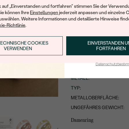
Ihren ersten Ein
k auf „Einverstanden und fortfahren" stimmen Sie der Verwendu
Sie können Ihre
Einstellungen
jederzeit anpassen und einzelne 
PLATIN
swählen. Weitere Informationen und detaillierte Hinweise finde
ie-Richtlinie
.
TECHNISCHE COOKIES
EINVERSTANDEN 
ANMELDEN & RABAT
Produktdetails
VERWENDEN
FORTFAHREN
E-Mail-Adresse je bei uns i
Herrenring
Datenschutzbest
BREITE
:
METALL
:
TYP
:
METALLOBERFLÄCHE:
UNGEFÄHRES GEWICHT:
Damenring