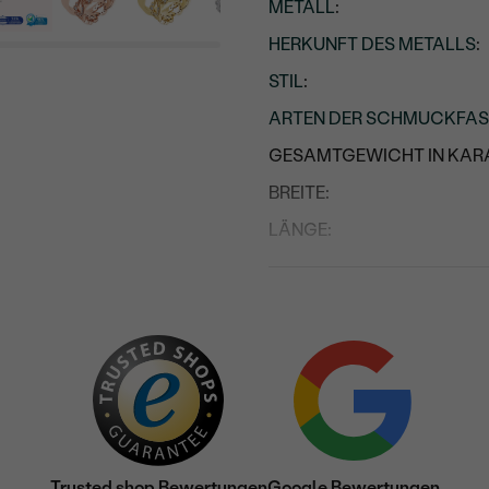
METALL
:
HERKUNFT DES METALLS
:
STIL
:
ARTEN DER SCHMUCKFA
GESAMTGEWICHT IN KARA
BREITE:
LÄNGE:
Details des eingesetzten Edels
TYP:
ANZAHL:
KARATGEWICHT:
ABMESSUNGEN:
REINHEIT:
Trusted shop Bewertungen
Google Bewertungen