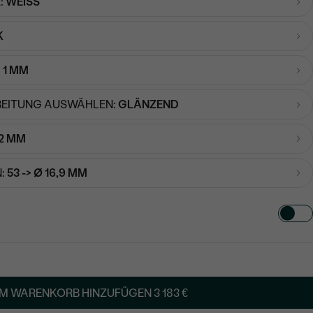
:
WEISS
K
:
1 MM
EITUNG AUSWÄHLEN:
GLÄNZEND
2 MM
:
53 -> Ø 16,9 MM
TART AUS
in
M WARENKORB HINZUFÜGEN
3 183 €