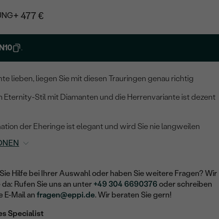
+ 477 €
UNG
N10
.
te lieben, liegen Sie mit diesen Trauringen genau richtig
m Eternity-Stil mit Diamanten und die Herrenvariante ist dezent
ation der Eheringe ist elegant und wird Sie nie langweilen
ONEN
Sie Hilfe bei Ihrer Auswahl oder haben Sie weitere Fragen? Wir
e da: Rufen Sie uns an unter
+49 304 6690376
oder schreiben
e E-Mail an
fragen@eppi.de
. Wir beraten Sie gern!
es Specialist