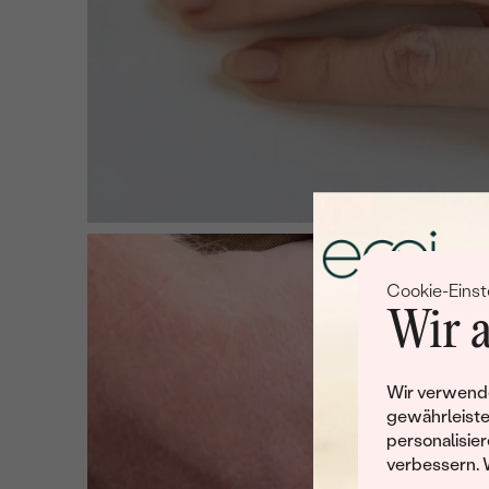
Cookie-Einst
Wir a
Wir verwende
gewährleiste
personalisier
verbessern. 