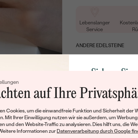
Lebenslanger
Kostenl
Service
Rü
ANDERE EDELSTEINE
Sichern Sie 
ellungen
Rabatt auf Ih
chten auf Ihre Privatsphä
LAB GROWN
Schmucks
DIAMANT
Werden Sie Teil unse
ANDERE METALLE
n Cookies, um die einwandfreie Funktion und Sicherheit der 
und entdecken Sie die W
n. Mit Ihrer Einwilligung nutzen wir sie außerdem, um Werbung
gefertigten Schmucks
en und den Website-Traffic zu analysieren. Dies hilft uns, die We
Willkommensgeschen
Weitere Informationen zur
Datenverarbeitung durch Google find
Ihnen umgehend einen 