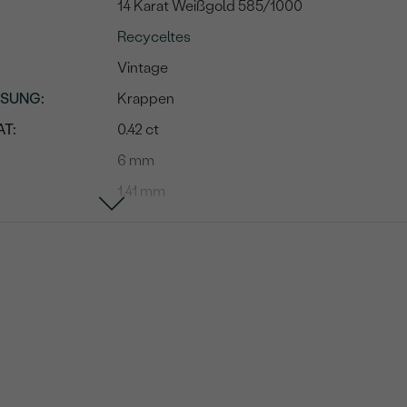
14 Karat Weißgold 585/1000
Recyceltes
Vintage
SSUNG
:
Krappen
T:
0.42 ct
6 mm
1.41 mm
teins
Diamant
6
0.09 ct
1.25 mm (0.0075 ct)
SI