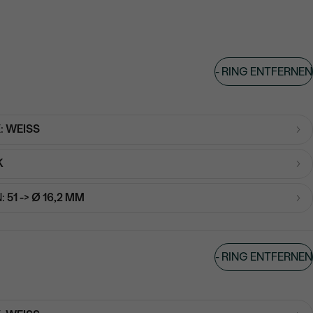
-
RING ENTFERNEN
:
WEISS
K
:
51 -> Ø 16,2 MM
-
RING ENTFERNEN