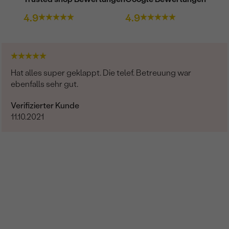
FARBE:
4.9
4.9
FORM:
HERKUNFT:
Nebensteine
Hat alles super geklappt. Die telef. Betreuung war
TYP:
ebenfalls sehr gut.
ANZAHL:
Verifizierter Kunde
11.10.2021
KARATGEWICHT:
ABMESSUNGEN:
FORM:
REINHEIT:
FARBE:
HERKUNFT:
Nebensteine