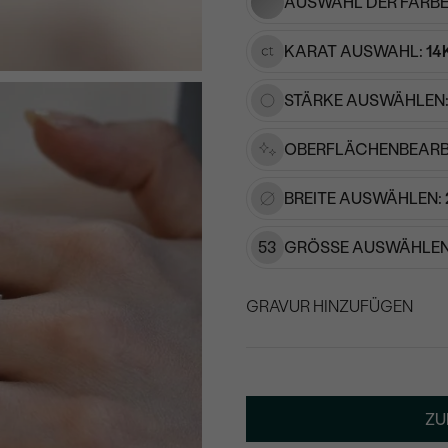
AUSWAHL DER FARBE
KARAT AUSWAHL:
14
STÄRKE AUSWÄHLEN
OBERFLÄCHENBEARB
BREITE AUSWÄHLEN:
53
GRÖSSE AUSWÄHLEN
GRAVUR HINZUFÜGEN
WÄHLEN SIE SCHRIF
Geben Sie Initialen/Text e
ZU
15
/ 15 ZEICHEN