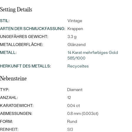
Meistverkaufte
NACH DER FARBE
Meistverkaufte
Setting Details
Ohrrinnge
NACH DER FORM
STIL
:
Vintage
Ringe
ARTEN DER SCHMUCKFASSUNG
:
Krappen
MASSGEFERTIGTER
Personalisierte
UNGEFÄHRES GEWICHT:
3.3 g
ANSEHEN
METALLOBERFLÄCHE:
Glänzend
DIAMANTEN
Halsketten
METALL
:
14 Karat mehrfarbiges Gold
ANSEHEN
585/1000
HERKUNFT DES METALLS
:
Recyceltes
ANSEHEN
Nebensteine
Wave Kollektion
TYP:
Diamant
ANZAHL:
12
KARATGEWICHT:
0.04 ct
ANSEHEN
ABMESSUNGEN:
0.8 mm (0.003ct)
FORM:
Rund
REINHEIT:
SI3