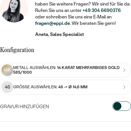
STATEMENT
MIT FÜLLUNG
KINDER
haben Sie weitere Fragen? Wir sind für Sie da:
LAB GROWN DIAMANTEN ZUM
MEDAILLON
SCHMUCK FÜR KINDER
Rufen Sie uns an unter
+49 304 6690376
SIEGELRINGE
EINFASSEN
IM SET
oder schreiben Sie uns eine E-Mail an
PIERCINGS
KETTEN
BROSCHEN
fragen@eppi.de
. Wir beraten Sie gern!
PERSONALISIERT
FARBIGE DIAMANTEN ZUM EINFASSEN
Aneta, Sales Specialist
NACH PREIS
HERZKETTEN
SCHMUCKZUBEHÖR
NACH STEIN
GÜNSTIG
NACH EDELSTEIN
NACH EDELSTEIN
MIT DIAMANT
Konfiguration
MIT TIEREN
NACH MATERIAL
MIT DIAMANT
MIT DIAMANT
LUXURIÖSE
MIT EDELSTEIN
METALL AUSWÄHLEN:
14 KARAT MEHRFARBIGES GOLD
GOLD
14K
NACH EDELSTEIN
585/1000
MIT EDELSTEIN
MIT LAB GROWN DIAMANT
PERLENOHRRINGE
MIT DIAMANT
SILBER
46
PERLENRINGE
GRÖSSE AUSWÄHLEN:
46 -> Ø 14,6 MM
MIT MOISSANIT
MIT EDELSTEIN
PLATIN
NACH PREIS
MIT FARBIGEN DIAMANTEN
GRAVUR HINZUFÜGEN
NACH PREIS
PREISWERTE
PERLENKETTEN
NACH STEIN
MIT SCHWARZEN DIAMANTEN
PREISWERTE
WÄHLEN SIE SCHRIFTART AUS
LUXURIÖSE
DIAMANTSCHMUCK
NACH PREIS