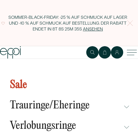
SOMMER-BLACK-FRIDAY: -25 % AUF SCHMUCK AUF LAGER
UND -10 % AUF SCHMUCK AUF BESTELLUNG. DER RABATT
ENDET IN
8T 8S 25M 34S
ANSEHEN
1
2
Ring
Edelstein
Sale
Vintage Verlobungsring mit
Diamant Noelani
Trauringe/Eheringe
NICHT ÜBERSEHEN
Verlobungsringe
NEUHEITEN
NICHT ÜBERSEHEN