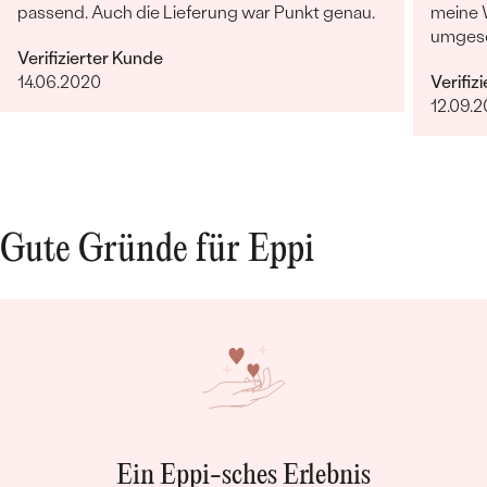
KARATGEWICHT:
0.14 ct
passend. Auch die Lieferung war Punkt genau.
meine 
ABMESSUNGEN:
2.9 mm (0.035ct)
umgese
Verifizierter Kunde
FORM:
Marquise
indivi
14.06.2020
Verifiz
ist Ep
REINHEIT:
SI3
12.09.
FARBE:
G-H
HERKUNFT:
Natürlich
Nebensteine
TYP:
Diamant
Gute Gründe für Eppi
ANZAHL:
6
KARATGEWICHT:
0.3 ct
ABMESSUNGEN:
2.8 mm (0.05ct)
FORM:
Pear
REINHEIT:
SI3
FARBE:
G-H
HERKUNFT:
Natürlich
Ein Eppi-sches Erlebnis