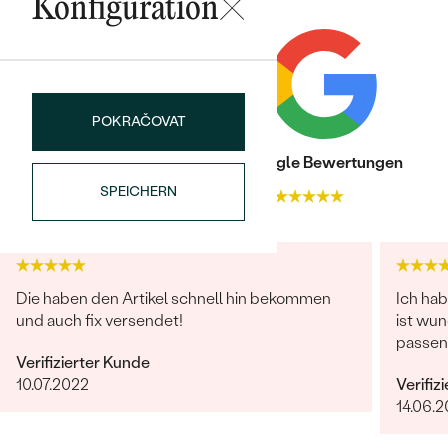
Konfiguration
POKRAČOVAT
Trusted shop Bewertungen
Google Bewertungen
Bestseller
SPEICHERN
4.9
4.9
ANSEHEN
Die haben den Artikel schnell hin bekommen
Ich ha
und auch fix versendet!
ist wun
passen
Verifizierter Kunde
10.07.2022
Verifiz
14.06.