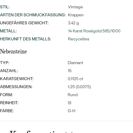
Meistverkaufte
NACH DER FARBE
STIL
:
Vintage
Meistverkaufte
Ohrrinnge
ARTEN DER SCHMUCKFASSUNG
:
Krappen
NACH DER FORM
UNGEFÄHRES GEWICHT:
3.42 g
Ringe
METALL
:
14 Karat Roségold 585/1000
MASSGEFERTIGTER
Personalisierte
HERKUNFT DES METALLS
:
Recyceltes
ANSEHEN
DIAMANTEN
Halsketten
Nebensteine
ANSEHEN
TYP:
Diamant
ANZAHL:
15
ANSEHEN
KARATGEWICHT:
0.1125 ct
Wave Kollektion
ABMESSUNGEN:
1.25 (0.0075)
FORM:
Rund
REINHEIT:
SI
FARBE:
G-H
ANSEHEN