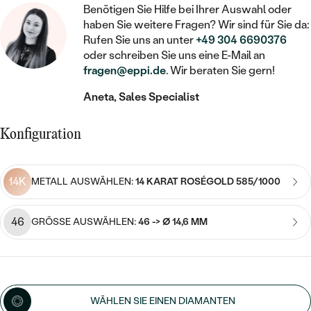
STATEMENT
MIT FÜLLUNG
KINDER
Benötigen Sie Hilfe bei Ihrer Auswahl oder
LAB GROWN DIAMANTEN ZUM
MEDAILLON
SCHMUCK FÜR KINDER
haben Sie weitere Fragen? Wir sind für Sie da:
SIEGELRINGE
EINFASSEN
IM SET
Rufen Sie uns an unter
+49 304 6690376
PIERCINGS
KETTEN
BROSCHEN
oder schreiben Sie uns eine E-Mail an
PERSONALISIERT
FARBIGE DIAMANTEN ZUM EINFASSEN
fragen@eppi.de
. Wir beraten Sie gern!
NACH PREIS
HERZKETTEN
SCHMUCKZUBEHÖR
NACH STEIN
Aneta, Sales Specialist
GÜNSTIG
NACH EDELSTEIN
NACH EDELSTEIN
MIT DIAMANT
MIT TIEREN
NACH MATERIAL
Konfiguration
MIT DIAMANT
MIT DIAMANT
LUXURIÖSE
MIT EDELSTEIN
GOLD
NACH EDELSTEIN
MIT EDELSTEIN
MIT LAB GROWN DIAMANT
14K
PERLENOHRRINGE
METALL AUSWÄHLEN:
14 KARAT ROSÉGOLD 585/1000
MIT DIAMANT
SILBER
PERLENRINGE
MIT MOISSANIT
46
GRÖSSE AUSWÄHLEN:
46 -> Ø 14,6 MM
MIT EDELSTEIN
PLATIN
NACH PREIS
MIT FARBIGEN DIAMANTEN
NACH PREIS
PREISWERTE
PERLENKETTEN
NACH STEIN
MIT SCHWARZEN DIAMANTEN
PREISWERTE
LUXURIÖSE
WÄHLEN SIE EINEN DIAMANTEN
DIAMANTSCHMUCK
NACH PREIS