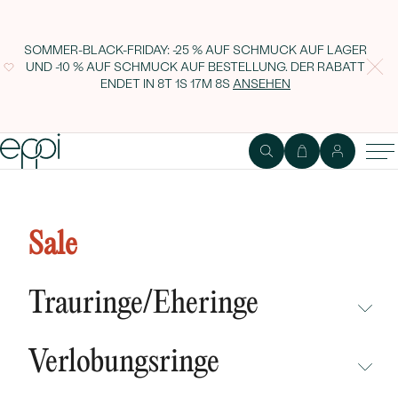
SOMMER-BLACK-FRIDAY: -25 % AUF SCHMUCK AUF LAGER
UND -10 % AUF SCHMUCK AUF BESTELLUNG. DER RABATT
ENDET IN
8T 1S 17M 7S
ANSEHEN
1
2
Ring
Edelstein
Sale
Vintage-Verlobungsring aus Gold
mit Diamanten Chantal
Trauringe/Eheringe
NICHT ÜBERSEHEN
Verlobungsringe
NEUHEITEN
NICHT ÜBERSEHEN