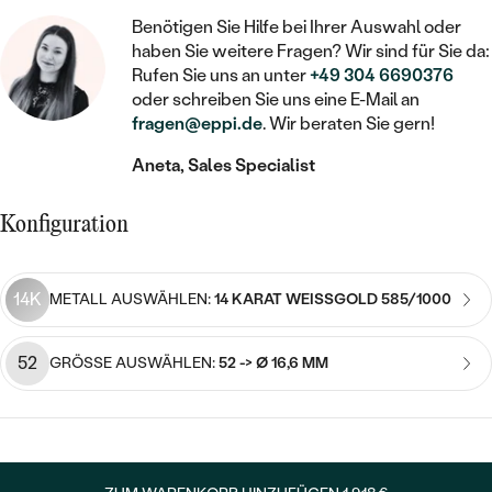
STATEMENT
MIT FÜLLUNG
KINDER
LAB GROWN DIAMANTEN ZUM
Benötigen Sie Hilfe bei Ihrer Auswahl oder
MEDAILLON
SCHMUCK FÜR KINDER
haben Sie weitere Fragen? Wir sind für Sie da:
SIEGELRINGE
EINFASSEN
IM SET
PIERCINGS
Rufen Sie uns an unter
+49 304 6690376
KETTEN
BROSCHEN
oder schreiben Sie uns eine E-Mail an
PERSONALISIERT
FARBIGE DIAMANTEN ZUM EINFASSEN
fragen@eppi.de
. Wir beraten Sie gern!
NACH PREIS
HERZKETTEN
SCHMUCKZUBEHÖR
NACH STEIN
Aneta, Sales Specialist
GÜNSTIG
NACH EDELSTEIN
NACH EDELSTEIN
MIT DIAMANT
MIT TIEREN
NACH MATERIAL
MIT DIAMANT
Konfiguration
MIT DIAMANT
LUXURIÖSE
MIT EDELSTEIN
GOLD
NACH EDELSTEIN
MIT EDELSTEIN
MIT LAB GROWN DIAMANT
PERLENOHRRINGE
14K
METALL AUSWÄHLEN:
14 KARAT WEISSGOLD 585/1000
MIT DIAMANT
SILBER
PERLENRINGE
MIT MOISSANIT
MIT EDELSTEIN
PLATIN
NACH PREIS
52
GRÖSSE AUSWÄHLEN:
52 -> Ø 16,6 MM
MIT FARBIGEN DIAMANTEN
NACH PREIS
PREISWERTE
PERLENKETTEN
NACH STEIN
MIT SCHWARZEN DIAMANTEN
PREISWERTE
LUXURIÖSE
DIAMANTSCHMUCK
NACH PREIS