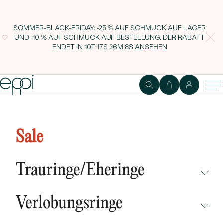
SOMMER-BLACK-FRIDAY: -25 % AUF SCHMUCK AUF LAGER
UND -10 % AUF SCHMUCK AUF BESTELLUNG. DER RABATT
ENDET IN
10T 17S 36M 7S
ANSEHEN
Vintage Schmuck-Set mit Salt and
Pepper Diamanten Kieren
Sale
Trauringe/Eheringe
NICHT ÜBERSEHEN
Verlobungsringe
NEUHEITEN
NICHT ÜBERSEHEN