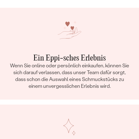
GESAMTGEWICHT IN KARAT:
0.2 ct
METALLOBERFLÄCHE:
Glänzend
GESAMTES UNGEFÄHRES GEWICHT:
0.28 g
Kettendetails
METALL
:
14 Karat Gelbgold 585/1000
HERKUNFT DES METALLS
:
Recyceltes
Ein Eppi-sches Erlebnis
LÄNGE
:
40 cm
Wenn Sie online oder persönlich einkaufen, können Sie
BREITE:
1 mm
sich darauf verlassen, dass unser Team dafür sorgt,
TYP:
Anker
dass schon die Auswahl eines Schmuckstücks zu
einem unvergesslichen Erlebnis wird.
Details des eingesetzten Edelsteins Halskette
TYP:
Diamant
ANZAHL:
1
KARATGEWICHT:
0.2 ct
ABMESSUNGEN:
4 mm
FARBE:
Salt and Pepper (Grau)