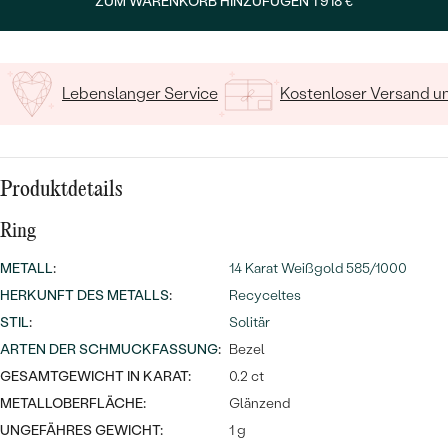
MIT SALT AND PEPPER DIAMANTEN
ZUM WARENKORB HINZUFÜGEN
1 918 €
LUXURIÖSE
PREISWERTE
EDELSTEINSCHMUCK
Meistverkaufte
MIT EDELSTEIN
LUXURIÖSE
SCHMUCK MIT LAB GROWN
Lebenslanger Service
Kostenloser Versand 
Eheringe
DIAMANTEN
NACH MATERIAL
GOLD
PERLENSCHMUCK
Produktdetails
ANSCHAUEN
PLATIN
NACH STYL
Ring
SILBER
PERSONALISIERT
METALL
:
14 Karat Weißgold 585/1000
HERKUNFT DES METALLS
:
Recyceltes
SYMBOLISCH
STIL
:
Solitär
ARTEN DER SCHMUCKFASSUNG
:
Bezel
MINIMALISTISCH
GESAMTGEWICHT IN KARAT:
0.2 ct
METALLOBERFLÄCHE:
Glänzend
NACH ANLASS
UNGEFÄHRES GEWICHT:
1 g