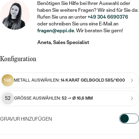
STATEMENT
MIT FÜLLUNG
Benötigen Sie Hilfe bei Ihrer Auswahl oder
KINDER
LAB GROWN DIAMANTEN ZUM
MEDAILLON
SCHMUCK FÜR KINDER
haben Sie weitere Fragen? Wir sind für Sie da:
SIEGELRINGE
EINFASSEN
IM SET
Rufen Sie uns an unter
+49 304 6690376
PIERCINGS
oder schreiben Sie uns eine E-Mail an
KETTEN
BROSCHEN
PERSONALISIERT
fragen@eppi.de
. Wir beraten Sie gern!
FARBIGE DIAMANTEN ZUM EINFASSEN
NACH PREIS
HERZKETTEN
SCHMUCKZUBEHÖR
NACH STEIN
Aneta, Sales Specialist
GÜNSTIG
NACH EDELSTEIN
NACH EDELSTEIN
MIT DIAMANT
MIT TIEREN
Konfiguration
NACH MATERIAL
MIT DIAMANT
MIT DIAMANT
LUXURIÖSE
MIT EDELSTEIN
GOLD
NACH EDELSTEIN
MIT EDELSTEIN
MIT LAB GROWN DIAMANT
14K
METALL AUSWÄHLEN:
14 KARAT GELBGOLD 585/1000
PERLENOHRRINGE
MIT DIAMANT
SILBER
PERLENRINGE
MIT MOISSANIT
52
GRÖSSE AUSWÄHLEN:
52 -> Ø 16,6 MM
MIT EDELSTEIN
PLATIN
NACH PREIS
MIT FARBIGEN DIAMANTEN
NACH PREIS
PREISWERTE
PERLENKETTEN
GRAVUR HINZUFÜGEN
NACH STEIN
MIT SCHWARZEN DIAMANTEN
PREISWERTE
LUXURIÖSE
WÄHLEN SIE SCHRIFTART AUS
DIAMANTSCHMUCK
NACH PREIS