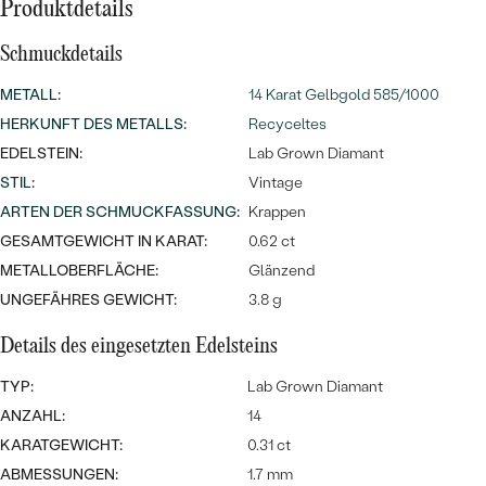
Meistverkaufte
Produktdetails
NACH DER FARBE
Meistverkaufte
Ohrrinnge
Schmuckdetails
NACH DER FORM
Ringe
METALL
:
14 Karat Gelbgold 585/1000
MASSGEFERTIGTER
Personalisierte
HERKUNFT DES METALLS
:
Recyceltes
EDELSTEIN:
Lab Grown Diamant
ANSEHEN
DIAMANTEN
Halsketten
STIL
:
Vintage
ANSEHEN
ARTEN DER SCHMUCKFASSUNG
:
Krappen
GESAMTGEWICHT IN KARAT:
0.62 ct
METALLOBERFLÄCHE:
Glänzend
ANSEHEN
Wave Kollektion
UNGEFÄHRES GEWICHT:
3.8 g
Details des eingesetzten Edelsteins
TYP:
Lab Grown Diamant
ANSEHEN
ANZAHL:
14
KARATGEWICHT:
0.31 ct
ABMESSUNGEN:
1.7 mm