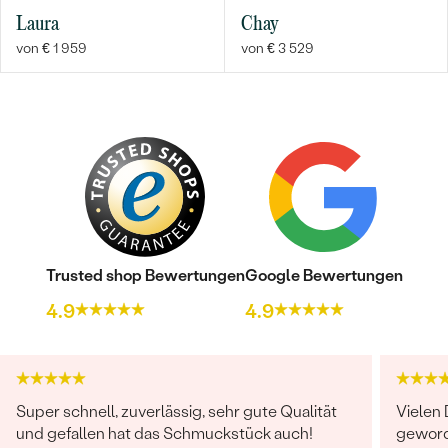
Laura
Chay
von € 1 959
von € 3 529
Trusted shop Bewertungen
Google Bewertungen
4.9
4.9
Super schnell, zuverlässig, sehr gute Qualität
Vielen 
und gefallen hat das Schmuckstück auch!
geword