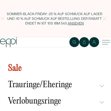
SOMMER-BLACK-FRIDAY: -25 % AUF SCHMUCK AUF LAGER
UND -10 % AUF SCHMUCK AUF BESTELLUNG. DER RABATT
ENDET IN
10T 10S 18M 53S
ANSEHEN
Verzierter Goldring mit Lab
Grown Diamanten Ruben
Sale
Trauringe/Eheringe
NICHT ÜBERSEHEN
Verlobungsringe
NEUHEITEN
NICHT ÜBERSEHEN