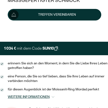
MASSGEFERTIGTER SCHMUCK
1 149 €
SILBER
MIT MEHREREN DIAMANTEN
NACH STYL
GOLD
AUSVERKAUF
AUSVERKAUF
Wir liefern den Schmuck innerhalb von 3 - 4 Wochen.
TREFFEN VEREINBAREN
PLATIN
KLASSISCH
HALO
Lieferoptionen
SILBER
WENN SCHMUCK HILFT
NACH MATERIAL
MINIMALISTISCHE
DREI STEINE
PLATIN
+ 230 €
NACH STYL
EXPRESSHERSTELLUNG
GOLD
NACH TYP
MEMOIRE
OHRSTECKER
VINTAGE
OHRRINGE
SILBER
NACH STYL
1 034 €
mit dem Code
SUN10
.
V-FORM
CREOLEN
IM SET
SOLITÄR
RINGE
PLATIN
VINTAGE
erinnern Sie sich an den Moment, in dem Sie die Liebe Ihres Leben
MINIMALISTISCHE
AUSSERGEWÖHNLICH
getroffen haben?
ZUR GEBURT EINES KINDES
ANHÄNGER / KETTEN
AUSSERGEWÖHNLICHE
NACH STYL
OHRHÄNGER
eine Person, die Sie so tief lieben, dass Sie Ihre Leben auf immer
PERSONALISIERT
ARMBÄNDER
GESTALTE EINEN RING
verbinden möchten
MEMOIRE
GEHÄMMERTE
SOLITÄR
für diesen Augenblick ist der Moissanit-Ring Mordad perfekt
WÄHLE EINEN RING
MINIMALISTISCH
SCHMUCKSET
MINIMALISTISCHE
WEITERE INFORMATIONEN
VON HAND GRAVIERTE
HERZ
DIAMANTEN ZUM EINFASSEN
MEDAILLON
HERRENSCHMUCK