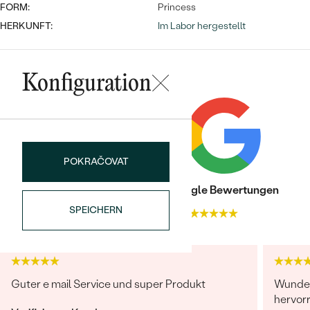
FORM:
Princess
HERKUNFT:
Im Labor hergestellt
Konfiguration
Bestseller
POKRAČOVAT
Trusted shop Bewertungen
Google Bewertungen
SPEICHERN
4.9
4.9
ANSEHEN
Guter e mail Service und super Produkt
Wunder
hervor