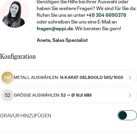
STATEMENT
MIT FÜLLUNG
Benötigen Sie Hilfe bei Ihrer Auswahl oder
KINDER
LAB GROWN DIAMANTEN ZUM
haben Sie weitere Fragen? Wir sind für Sie da:
KETTEN
SCHMUCK FÜR KINDER
SIEGELRINGE
Rufen Sie uns an unter
+49 304 6690376
EINFASSEN
IM SET
PIERCINGS
oder schreiben Sie uns eine E-Mail an
HERZKETTEN
BROSCHEN
fragen@eppi.de
. Wir beraten Sie gern!
PERSONALISIERT
FARBIGE DIAMANTEN ZUM EINFASSEN
NACH PREIS
MIT TIEREN
SCHMUCKZUBEHÖR
NACH STEIN
Aneta, Sales Specialist
GÜNSTIG
NACH EDELSTEIN
NACH EDELSTEIN
MIT DIAMANT
Konfiguration
NACH EDELSTEIN
NACH MATERIAL
MIT DIAMANT
MIT DIAMANT
LUXURIÖSE
MIT EDELSTEIN
MIT DIAMANT
GOLD
MIT EDELSTEIN
14K
MIT LAB GROWN DIAMANT
METALL AUSWÄHLEN:
14 KARAT GELBGOLD 585/1000
PERLENOHRRINGE
MIT EDELSTEIN
SILBER
PERLENRINGE
MIT MOISSANIT
52
GRÖSSE AUSWÄHLEN:
52 -> Ø 16,6 MM
PERLENKETTEN
PLATIN
NACH PREIS
MIT FARBIGEN DIAMANTEN
NACH PREIS
PREISWERTE
GRAVUR HINZUFÜGEN
NACH PREIS
NACH STEIN
MIT SCHWARZEN DIAMANTEN
PREISWERTE
LUXURIÖSE
WÄHLEN SIE SCHRIFTART AUS
PREISWERTE
DIAMANTSCHMUCK