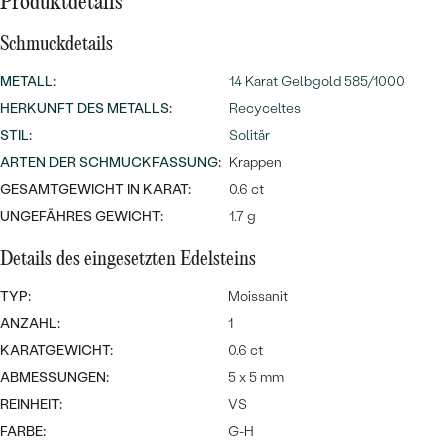
Meistverkaufte
Produktdetails
NACH ANLASS
Meistverkaufte
Schmuckdetails
Ohrrinnge
NACH DER FARBE
Personalisierte
Ringe
METALL
:
14 Karat Gelbgold 585/1000
NACH DER FORM
HERKUNFT DES METALLS
:
Recyceltes
Halsketten
STIL
:
Solitär
ANSEHEN
MASSGEFERTIGTER
ARTEN DER SCHMUCKFASSUNG
:
Krappen
ANSEHEN
GESAMTGEWICHT IN KARAT:
0.6 ct
DIAMANTEN
ANSEHEN
UNGEFÄHRES GEWICHT:
1.7 g
Details des eingesetzten Edelsteins
Wave Kollektion
TYP:
Moissanit
ANZAHL:
1
KARATGEWICHT:
0.6 ct
ANSEHEN
ABMESSUNGEN:
5 x 5 mm
REINHEIT:
VS
FARBE:
G-H