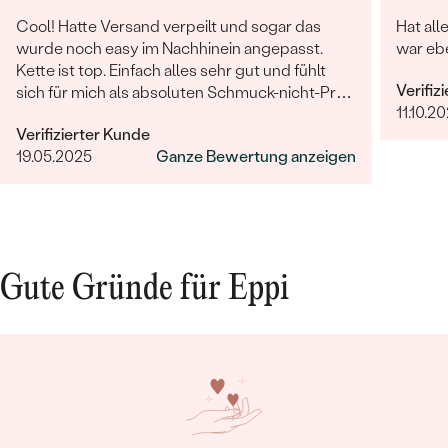
Cool! Hatte Versand verpeilt und sogar das
Hat all
wurde noch easy im Nachhinein angepasst.
war ebe
Kette ist top. Einfach alles sehr gut und fühlt
Verifiz
sich für mich als absoluten Schmuck-nicht-Profi
11.10.20
auch sehr wertig an.
Verifizierter Kunde
19.05.2025
Ganze Bewertung anzeigen
Gute Gründe für Eppi