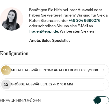
STATEMENT
MIT FÜLLUNG
KINDER
LAB GROWN DIAMANTEN ZUM
MEDAILLON
SCHMUCK FÜR KINDER
Benötigen Sie Hilfe bei Ihrer Auswahl oder
SIEGELRINGE
EINFASSEN
IM SET
PIERCINGS
haben Sie weitere Fragen? Wir sind für Sie da:
KETTEN
BROSCHEN
Rufen Sie uns an unter
+49 304 6690376
PERSONALISIERT
FARBIGE DIAMANTEN ZUM EINFASSEN
oder schreiben Sie uns eine E-Mail an
NACH PREIS
HERZKETTEN
SCHMUCKZUBEHÖR
NACH STEIN
fragen@eppi.de
. Wir beraten Sie gern!
GÜNSTIG
NACH EDELSTEIN
NACH EDELSTEIN
MIT DIAMANT
Aneta, Sales Specialist
MIT TIEREN
NACH MATERIAL
MIT DIAMANT
MIT DIAMANT
LUXURIÖSE
MIT EDELSTEIN
Konfiguration
GOLD
NACH EDELSTEIN
MIT EDELSTEIN
MIT LAB GROWN DIAMANT
PERLENOHRRINGE
MIT DIAMANT
SILBER
14K
METALL AUSWÄHLEN:
14 KARAT GELBGOLD 585/1000
PERLENRINGE
MIT MOISSANIT
MIT EDELSTEIN
PLATIN
NACH PREIS
52
GRÖSSE AUSWÄHLEN:
52 -> Ø 16,6 MM
MIT FARBIGEN DIAMANTEN
NACH PREIS
PREISWERTE
PERLENKETTEN
NACH STEIN
MIT SCHWARZEN DIAMANTEN
PREISWERTE
GRAVUR HINZUFÜGEN
LUXURIÖSE
DIAMANTSCHMUCK
NACH PREIS