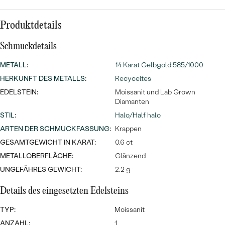
Meistverkaufte
NACH DER FARBE
Meistverkaufte
Ohrrinnge
Produktdetails
NACH DER FORM
Ringe
Schmuckdetails
MASSGEFERTIGTER
Personalisierte
METALL
:
14 Karat Gelbgold 585/1000
ANSEHEN
DIAMANTEN
HERKUNFT DES METALLS
:
Recyceltes
Halsketten
EDELSTEIN:
Moissanit und Lab Grown
ANSEHEN
Diamanten
STIL
:
Halo/Half halo
ARTEN DER SCHMUCKFASSUNG
:
Krappen
ANSEHEN
Wave Kollektion
GESAMTGEWICHT IN KARAT:
0.6 ct
METALLOBERFLÄCHE:
Glänzend
UNGEFÄHRES GEWICHT:
2.2 g
ANSEHEN
Details des eingesetzten Edelsteins
TYP:
Moissanit
ANZAHL:
1