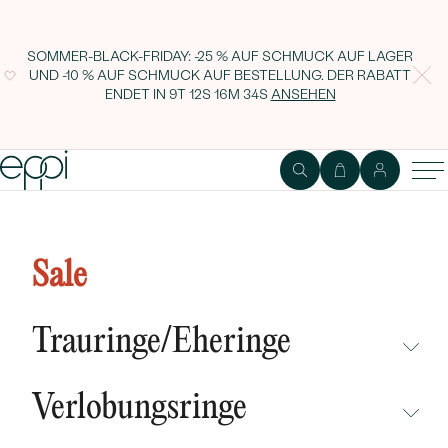
SOMMER-BLACK-FRIDAY: -25 % AUF SCHMUCK AUF LAGER
UND -10 % AUF SCHMUCK AUF BESTELLUNG. DER RABATT
ENDET IN
9T 12S 16M 33S
ANSEHEN
Verlobungsring mit Moissanit
und Lab Grown Diamanten
Sale
Rhiana
Trauringe/Eheringe
NICHT ÜBERSEHEN
Verlobungsringe
NEUHEITEN
NICHT ÜBERSEHEN